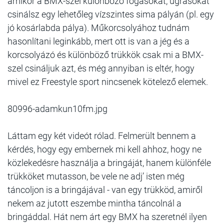
amikor a BMX-szel különböző fogásokat, ugrásokat
csinálsz egy lehetőleg vízszintes sima pályán (pl. egy
jó kosárlabda pálya). Műkorcsolyához tudnám
hasonlítani leginkább, mert ott is van a jég és a
korcsolyázó és különböző trükkök csak mi a BMX-
szel csináljuk azt, és még annyiban is eltér, hogy
mivel ez Freestyle sport nincsenek kötelező elemek.
80996-adamkun10fm.jpg
Láttam egy két videót rólad. Felmerült bennem a
kérdés, hogy egy embernek mi kell ahhoz, hogy ne
közlekedésre használja a bringáját, hanem különféle
trükköket mutasson, be vele ne adj’ isten még
táncoljon is a bringájával - van egy trükköd, amiről
nekem az jutott eszembe mintha táncolnál a
bringáddal. Hát nem árt egy BMX ha szeretnél ilyen