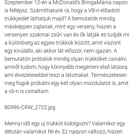
Szeptember 12-én a McDonald’s BringaMánia napon
is fellépsz. Számíthatunk rá, hogy a VB-n előadott
trükkjeidet láthatjuk majd? A bemutatók mindig
másképpen zajlanak, mint egy verseny, hiszen a
versenyen szakmai zsűri van és ők látják és tudják mi
a különbség az egyes trükkök között, amit viszont
egy kívülálló, aki akkor lát először, nem igazán. A
bemutatón próbálok mindig olyan trükköket csinálni,
amiről tudom, hogy könnyebb megérteni első látásra,
ami élvezetesebbé teszi a látottakat. Természetesen
meg fogok próbálni egy-két olyan mozdulatot is, amit
a vb-n is csináltam.
80996-CRW_2722.jpg
Mennyi idő egy új trükköt kidolgozni? Valamikor egy
délután valamikor fél év. Ez nagyon változó, hiszen