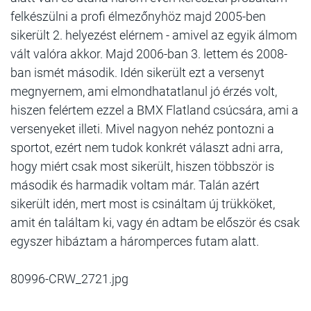
felkészülni a profi élmezőnyhöz majd 2005-ben
sikerült 2. helyezést elérnem - amivel az egyik álmom
vált valóra akkor. Majd 2006-ban 3. lettem és 2008-
ban ismét második. Idén sikerült ezt a versenyt
megnyernem, ami elmondhatatlanul jó érzés volt,
hiszen felértem ezzel a BMX Flatland csúcsára, ami a
versenyeket illeti. Mivel nagyon nehéz pontozni a
sportot, ezért nem tudok konkrét választ adni arra,
hogy miért csak most sikerült, hiszen többször is
második és harmadik voltam már. Talán azért
sikerült idén, mert most is csináltam új trükköket,
amit én találtam ki, vagy én adtam be először és csak
egyszer hibáztam a háromperces futam alatt.
80996-CRW_2721.jpg