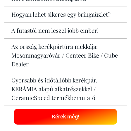
Hogyan lehet sikeres egy bringaüzlet?
A futástól nem leszel jobb ember!
Az ország kerékpártúra mekkája:
Mosonmagyaróvár / Centeer Bike / Cube
Dealer
Gyorsabb és időtállóbb kerékpár,
KERÁMIA alapú alkatrészekkel /
CeramicSpeed termékbemutató
Kérek még!