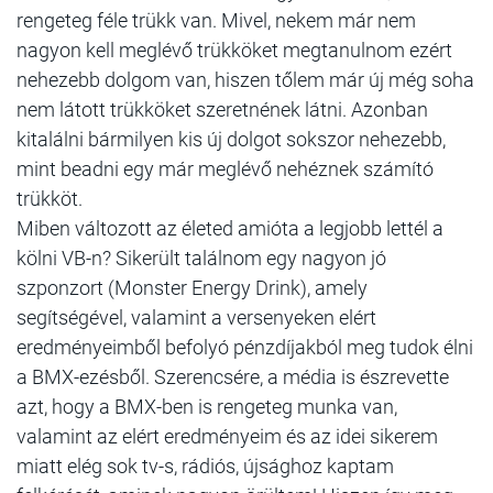
rengeteg féle trükk van. Mivel, nekem már nem
nagyon kell meglévő trükköket megtanulnom ezért
nehezebb dolgom van, hiszen tőlem már új még soha
nem látott trükköket szeretnének látni. Azonban
kitalálni bármilyen kis új dolgot sokszor nehezebb,
mint beadni egy már meglévő nehéznek számító
trükköt.
Miben változott az életed amióta a legjobb lettél a
kölni VB-n? Sikerült találnom egy nagyon jó
szponzort (Monster Energy Drink), amely
segítségével, valamint a versenyeken elért
eredményeimből befolyó pénzdíjakból meg tudok élni
a BMX-ezésből. Szerencsére, a média is észrevette
azt, hogy a BMX-ben is rengeteg munka van,
valamint az elért eredményeim és az idei sikerem
miatt elég sok tv-s, rádiós, újsághoz kaptam