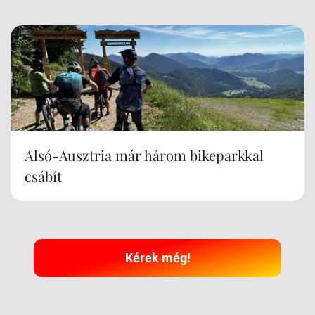
Alsó-Ausztria már három bikeparkkal
csábít
Kérek még!