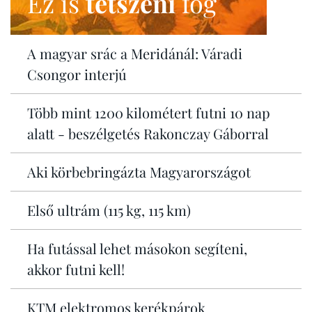
Ez is
tetszeni
fog
A magyar srác a Meridánál: Váradi
Csongor interjú
Több mint 1200 kilométert futni 10 nap
alatt - beszélgetés Rakonczay Gáborral
Aki körbebringázta Magyarországot
Első ultrám (115 kg, 115 km)
Ha futással lehet másokon segíteni,
akkor futni kell!
KTM elektromos kerékpárok