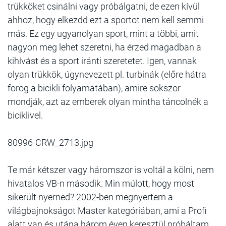
trükköket csinálni vagy próbálgatni, de ezen kívül
ahhoz, hogy elkezdd ezt a sportot nem kell semmi
más. Ez egy ugyanolyan sport, mint a többi, amit
nagyon meg lehet szeretni, ha érzed magadban a
kihívást és a sport iránti szeretetet. Igen, vannak
olyan trükkök, úgynevezett pl. turbinák (előre hátra
forog a bicikli folyamatában), amire sokszor
mondják, azt az emberek olyan mintha táncolnék a
biciklivel.
80996-CRW_2713.jpg
Te már kétszer vagy háromszor is voltál a kölni, nem
hivatalos VB-n második. Min múlott, hogy most
sikerült nyerned? 2002-ben megnyertem a
világbajnokságot Master kategóriában, ami a Profi
alatt van és utána három éven keresztül próbáltam