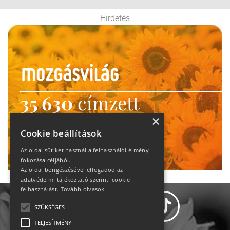
Hirdetés
35 630
címzett
heti motiváció
×
Cookie beállítások
Ne maradj le!
Az oldal sütiket használ a felhasználói élmény
fokozása céljából.
Az oldal böngészésével elfogadod az
adatvédelmi tájékoztató szerinti cookie
felhasználást.
Tovább olvasok
SZÜKSÉGES
TELJESÍTMÉNY