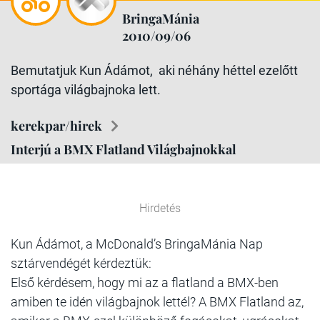
BringaMánia
2010/09/06
Bemutatjuk Kun Ádámot, aki néhány héttel ezelőtt
sportága világbajnoka lett.
kerekpar/hirek
Interjú a BMX Flatland Világbajnokkal
Hirdetés
Kun Ádámot, a McDonald’s BringaMánia Nap
sztárvendégét kérdeztük:
Első kérdésem, hogy mi az a flatland a BMX-ben
amiben te idén világbajnok lettél? A BMX Flatland az,