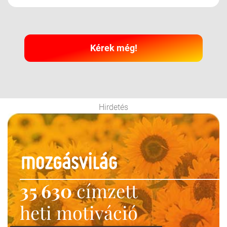
Kérek még!
Hirdetés
35 630
címzett
heti motiváció