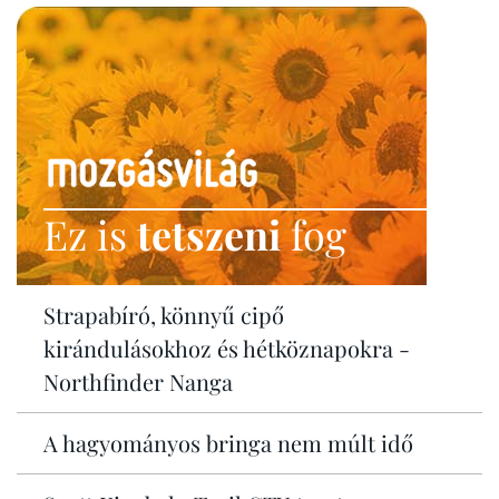
Ez is
tetszeni
fog
Strapabíró, könnyű cipő
kirándulásokhoz és hétköznapokra -
Northfinder Nanga
A hagyományos bringa nem múlt idő