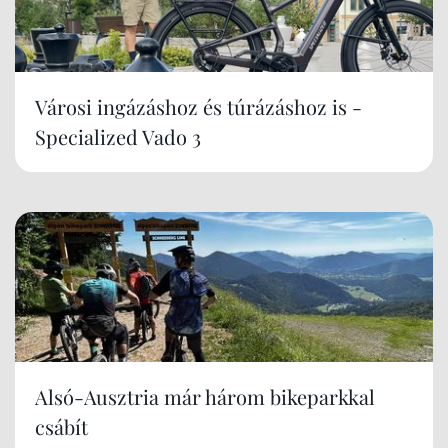
Városi ingázáshoz és túrázáshoz is -
Specialized Vado 3
Alsó-Ausztria már három bikeparkkal
csábít