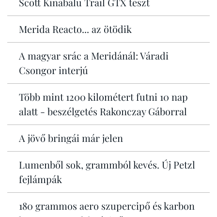
Scott Kinabalu Trail GTX teszt
Merida Reacto... az ötödik
A magyar srác a Meridánál: Váradi
Csongor interjú
Több mint 1200 kilométert futni 10 nap
alatt - beszélgetés Rakonczay Gáborral
A jövő bringái már jelen
Lumenből sok, grammból kevés. Új Petzl
fejlámpák
180 grammos aero szupercipő és karbon