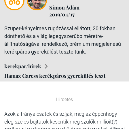
Simon Ádám
2019/04/17
Szuper-kényelmes rugózással ellátott, 20 fokban
dönthető és a világ legegyszerűbb méretre-
állíthatóságával rendelkező, prémium megjelenésű
kerékpáros gyerekülést teszteltünk.
kerekpar/hirek
Hamax Caress kerékpáros gyerekülés teszt
Hirdetés
Azok a fránya csatok és szíjak, meg az éppenhogy
elég széles bújtatók keserítik meg szülők millióit(?),