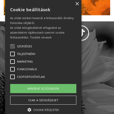
Ne maradj le!
×
Cookie beállítások
Az oldal sütiket használ a felhasználói élmény
fokozása céljából.
Az oldal böngészésével elfogadod az
adatvédelmi tájékoztató szerinti cookie
felhasználást.
Tovább olvasok
SZÜKSÉGES
Adatvédelem
TELJESÍTMÉNY
MARKETING
Állásajánlatok
FUNKCIONÁLIS
Impresszum-kapcsolat
CSOPORTOSÍTATLAN
Jogi nyilatkozat
MINDENT ELFOGADOK
Rólunk
CSAK A SZÜKSÉGESET
COOKIE RÉSZLETEK
English