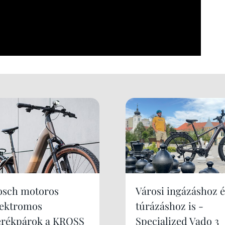
osch motoros
Városi ingázáshoz é
lektromos
túrázáshoz is -
erékpárok a KROSS
Specialized Vado 3