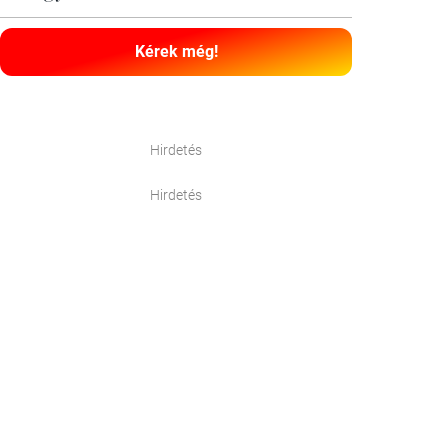
Kérek még!
Hirdetés
Hirdetés