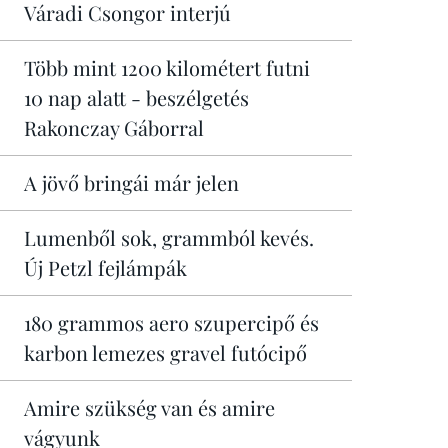
Váradi Csongor interjú
Több mint 1200 kilométert futni
10 nap alatt - beszélgetés
Rakonczay Gáborral
A jövő bringái már jelen
Lumenből sok, grammból kevés.
Új Petzl fejlámpák
180 grammos aero szupercipő és
karbon lemezes gravel futócipő
Amire szükség van és amire
vágyunk