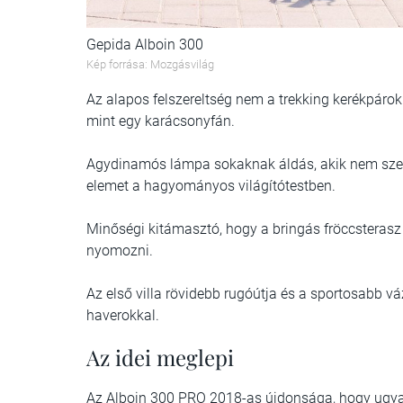
Gepida Alboin 300
Kép forrása: Mozgásvilág
Az alapos felszereltség nem a trekking kerékpáro
mint egy karácsonyfán.
Agydinamós lámpa sokaknak áldás, akik nem szeret
elemet a hagyományos világítótestben.
Minőségi kitámasztó, hogy a bringás fröccsterasz 
nyomozni.
Az első villa rövidebb rugóútja és a sportosabb vá
haverokkal.
Az idei meglepi
Az Alboin 300 PRO 2018-as újdonsága, hogy ugyan