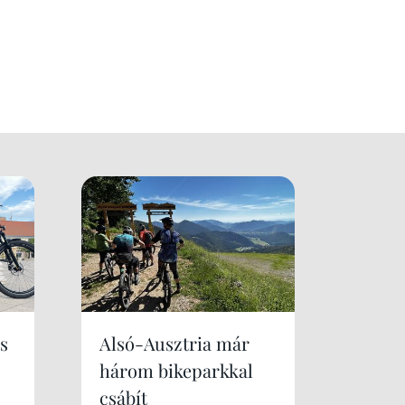
s
Alsó-Ausztria már
három bikeparkkal
csábít