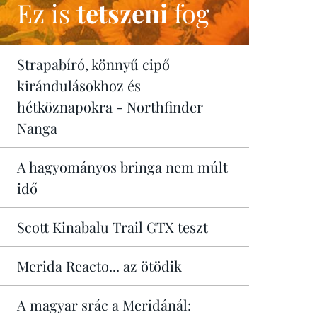
Ez is
tetszeni
fog
Strapabíró, könnyű cipő
kirándulásokhoz és
hétköznapokra - Northfinder
Nanga
A hagyományos bringa nem múlt
idő
Scott Kinabalu Trail GTX teszt
Merida Reacto... az ötödik
A magyar srác a Meridánál: