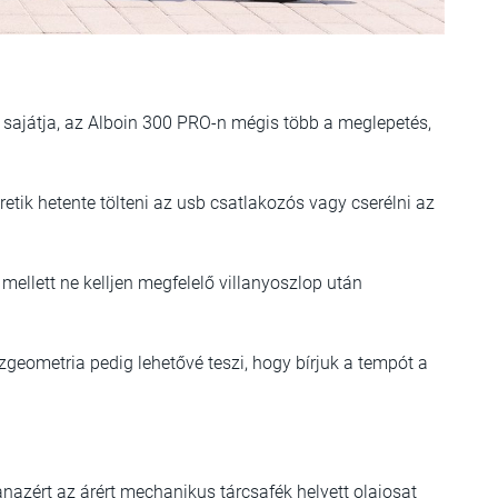
k sajátja, az Alboin 300 PRO-n mégis több a meglepetés,
ik hetente tölteni az usb csatlakozós vagy cserélni az
mellett ne kelljen megfelelő villanyoszlop után
zgeometria pedig lehetővé teszi, hogy bírjuk a tempót a
azért az árért mechanikus tárcsafék helyett olajosat