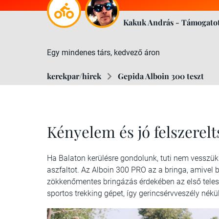
Kakuk András - Támogatot
Egy mindenes társ, kedvező áron
kerekpar/hirek
Gepida Alboin 300 teszt
Kényelem és jó felszerel
Ha Balaton kerülésre gondolunk, tuti nem vesszük
aszfaltot. Az Alboin 300 PRO az a bringa, amivel b
zökkenőmentes bringázás érdekében az első telesz
sportos trekking gépet, így gerincsérvveszély nékül 