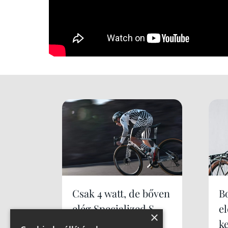
Csak 4 watt, de bőven
B
elég Specialized S-
e
×
Works Tarmac SL9
k