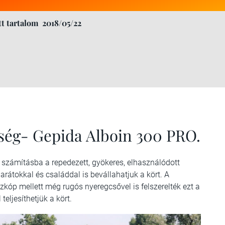
t tartalom
2018/05/22
tség- Gepida Alboin 300 PRO.
 számításba a repedezett, gyökeres, elhasználódott
arátokkal és családdal is bevállahatjuk a kört. A
kóp mellett még rugós nyeregcsővel is felszerelték ezt a
teljesíthetjük a kört.