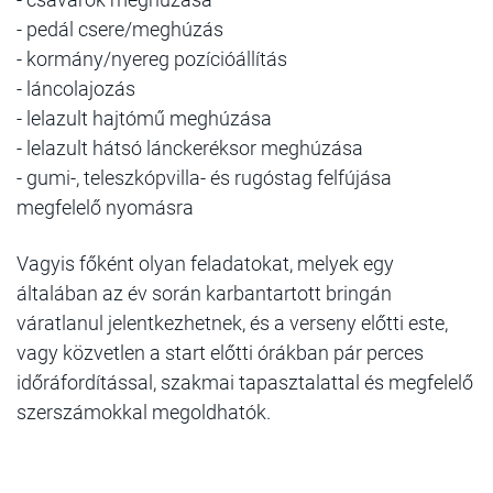
- pedál csere/meghúzás
- kormány/nyereg pozícióállítás
- láncolajozás
- lelazult hajtómű meghúzása
- lelazult hátsó lánckeréksor meghúzása
- gumi-, teleszkópvilla- és rugóstag felfújása
megfelelő nyomásra
Vagyis főként olyan feladatokat, melyek egy
általában az év során karbantartott bringán
váratlanul jelentkezhetnek, és a verseny előtti este,
vagy közvetlen a start előtti órákban pár perces
időráfordítással, szakmai tapasztalattal és megfelelő
szerszámokkal megoldhatók.