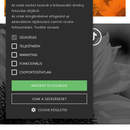
Ne maradj le!
Az oldal sütiket használ a felhasználói élmény
fokozása céljából.
Az oldal böngészésével elfogadod az
adatvédelmi tájékoztató szerinti cookie
felhasználást.
Tovább olvasok
SZÜKSÉGES
TELJESÍTMÉNY
MARKETING
Adatvédelem
FUNKCIONÁLIS
CSOPORTOSÍTATLAN
Állásajánlatok
MINDENT ELFOGADOK
Impresszum-kapcsolat
CSAK A SZÜKSÉGESET
Jogi nyilatkozat
COOKIE RÉSZLETEK
Rólunk
English