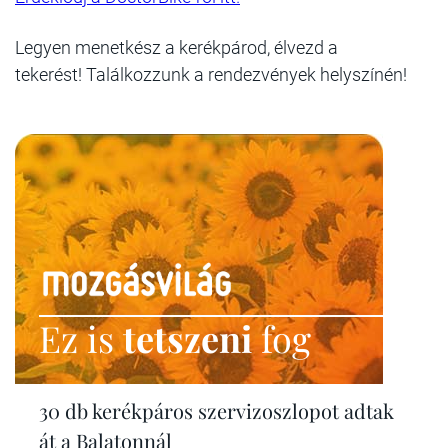
Legyen menetkész a kerékpárod, élvezd a
tekerést! Találkozzunk a rendezvények helyszínén!
Ez is
tetszeni
fog
30 db kerékpáros szervizoszlopot adtak
át a Balatonnál