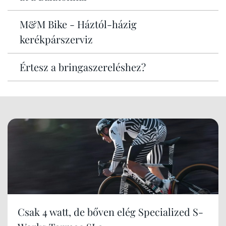
M&M Bike - Háztól-házig
kerékpárszerviz
Értesz a bringaszereléshez?
Csak 4 watt, de bőven elég Specialized S-