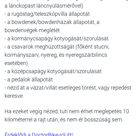
a lánckopást láncnyúlásmérővel)
- a rugóstag/teleszkópvilla állapotát
- a bowdenek/bowdenházak állapotát, a
bowdenvégek meglétét
- a kormánycsapágy kotyogását/szorulását
- a csavarok meghúzottságát (főként stucni,
kormányszarv, nyereg, és nyeregszárbilincs
esetében)
- a középcsapágy kotyogását/szorulását
- a pedálok állapotát
- nézd át a vázat/villát esetleges törést, vagy repedést
keresve
Ha ezeket végig nézed, tuti nem érhet meglepetés 10
kilométerrel a rajt után, és nem ér bosszúság sem.
Érdeklődj a DoctorBike-ról itt!