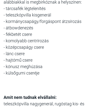
alábbiakkal is megbirkóznak a helyszínen:
- tárcsafék légtelenítés
- teleszkópvilla kisgenerál
- kormánycsapágy/forgáspont átzsírozás
- átbowdenezés
- fékbetét csere
- komolyabb centrírozás
- középcsapágy csere
- lánc csere
- hajtómű csere
- kónusz meghúzása
- külsőgumi cseréje
Amit nem tudnak elvállalni:
teleszkópvilla nagygenerál, rugóstag kis- és