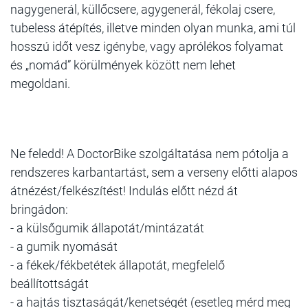
nagygenerál, küllőcsere, agygenerál, fékolaj csere,
tubeless átépítés, illetve minden olyan munka, ami túl
hosszú időt vesz igénybe, vagy aprólékos folyamat
és „nomád” körülmények között nem lehet
megoldani.
Ne feledd!
A DoctorBike szolgáltatása nem pótolja a
rendszeres karbantartást, sem a verseny előtti alapos
átnézést/felkészítést! Indulás előtt nézd át
bringádon:
- a külsőgumik állapotát/mintázatát
- a gumik nyomását
- a fékek/fékbetétek állapotát, megfelelő
beállítottságát
- a hajtás tisztaságát/kenetségét (esetleg mérd meg