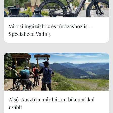
Városi ingázáshoz és túrázáshoz is -
Specialized Vado 3
Alsó-Ausztria már három bikeparkkal
csábít