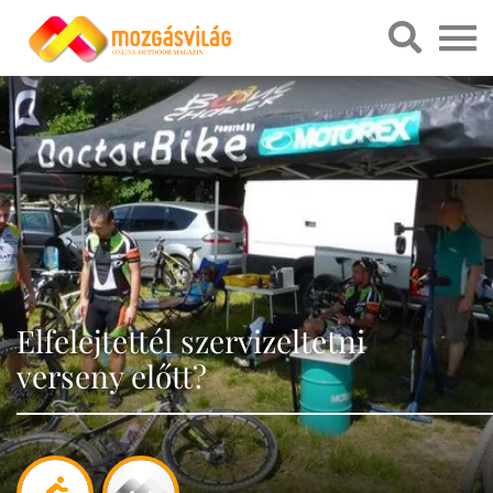
Elfelejtettél szervizeltetni
verseny előtt?