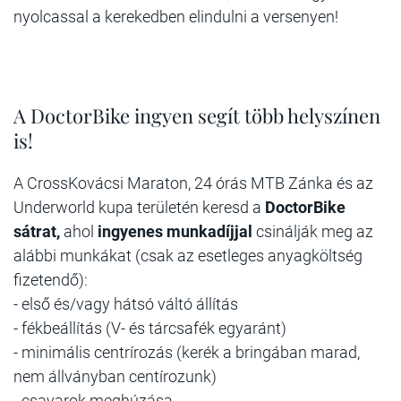
nyolcassal a kerekedben elindulni a versenyen!
A DoctorBike ingyen segít több helyszínen
is!
A CrossKovácsi Maraton, 24 órás MTB Zánka és az
Underworld kupa területén keresd a
DoctorBike
sátrat,
ahol
ingyenes munkadíjjal
csinálják meg az
alábbi munkákat (csak az esetleges anyagköltség
fizetendő):
- első és/vagy hátsó váltó állítás
- fékbeállítás (V- és tárcsafék egyaránt)
- minimális centrírozás (kerék a bringában marad,
nem állványban centírozunk)
- csavarok meghúzása