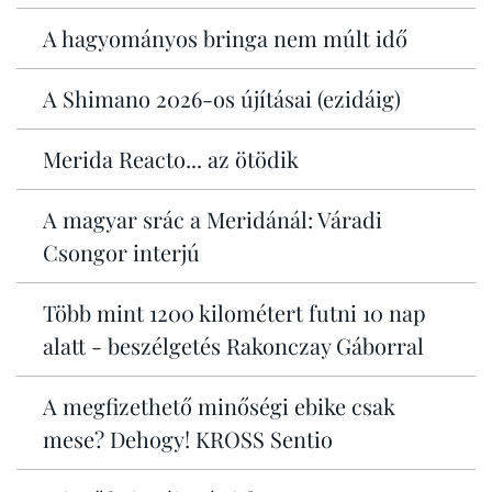
A hagyományos bringa nem múlt idő
A Shimano 2026-os újításai (ezidáig)
Merida Reacto... az ötödik
A magyar srác a Meridánál: Váradi
Csongor interjú
Több mint 1200 kilométert futni 10 nap
alatt - beszélgetés Rakonczay Gáborral
A megfizethető minőségi ebike csak
mese? Dehogy! KROSS Sentio