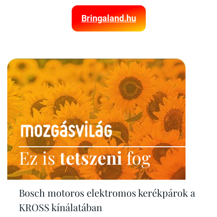
Bringaland.hu
Ez is
tetszeni
fog
Bosch motoros elektromos kerékpárok a
KROSS kínálatában