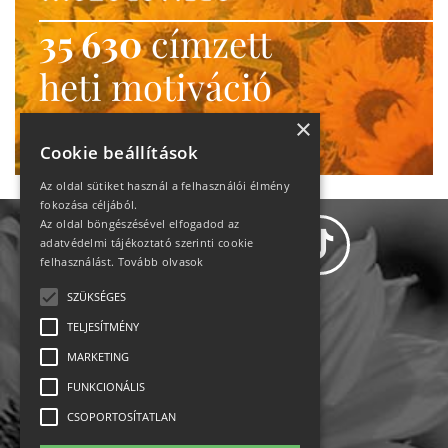
35 630
címzett
heti motiváció
Ne maradj le!
×
Cookie beállítások
Az oldal sütiket használ a felhasználói élmény
fokozása céljából.
Az oldal böngészésével elfogadod az
adatvédelmi tájékoztató szerinti cookie
felhasználást.
Tovább olvasok
SZÜKSÉGES
Adatvédelem
TELJESÍTMÉNY
MARKETING
Állásajánlatok
FUNKCIONÁLIS
Impresszum-kapcsolat
CSOPORTOSÍTATLAN