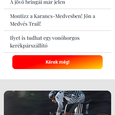
A jövő bringái már jelen
Montizz a Karancs-Medvesben! Jön a
Medvés Trail!
Ilyet is tudhat egy vonóhorgos
kerékpárszállító
Kérek még!