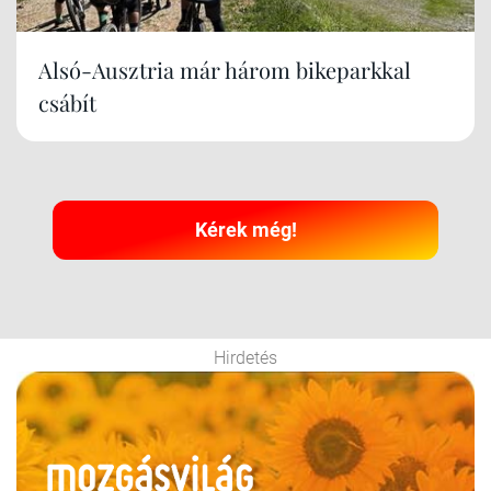
Alsó-Ausztria már három bikeparkkal
csábít
Kérek még!
Hirdetés