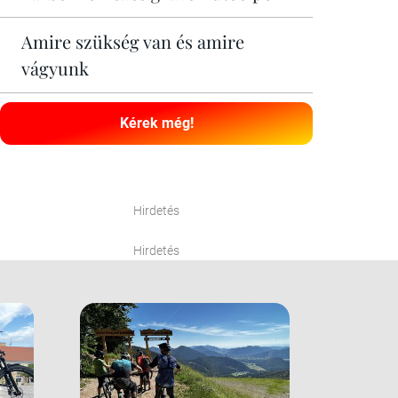
Amire szükség van és amire
vágyunk
Kérek még!
Hirdetés
Hirdetés