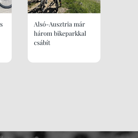
s
Alsó-Ausztria már
három bikeparkkal
csábít