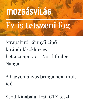
Ez is
tetszeni
fog
Strapabíró, könnyű cipő
kirándulásokhoz és
hétköznapokra - Northfinder
Nanga
A hagyományos bringa nem múlt
idő
Scott Kinabalu Trail GTX teszt