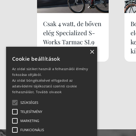
Csak 4 watt, de bőven
B
elég Specialized S-
e
Works Tarmac SL9
k
k
×
Cookie beállítások
Az oldal sütiket használ a felhasználói élmény
fokozása céljából.
Az oldal böngészésével elfogadod az
adatvédelmi tájékoztató szerinti cookie
felhasználást.
Tovább olvasok
SZÜKSÉGES
TELJESÍTMÉNY
MARKETING
FUNKCIONÁLIS