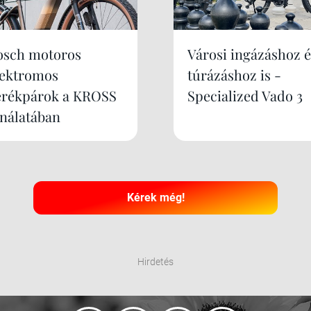
osch motoros
Városi ingázáshoz é
lektromos
túrázáshoz is -
erékpárok a KROSS
Specialized Vado 3
ínálatában
Kérek még!
Hirdetés