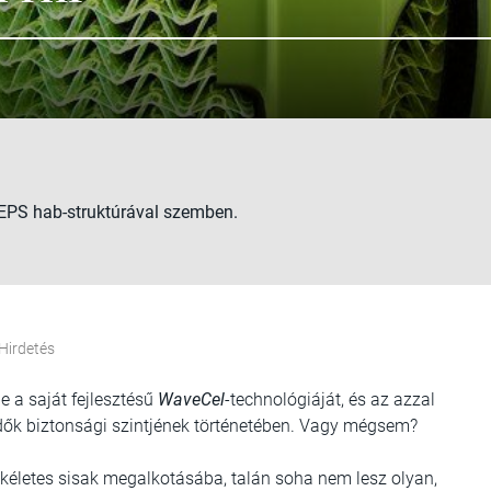
PS hab-struktúrával szemben.
Hirdetés
e a saját fejlesztésű
WaveCel
-technológiáját, és az azzal
jvédők biztonsági szintjének történetében. Vagy mégsem?
ökéletes sisak megalkotásába, talán soha nem lesz olyan,