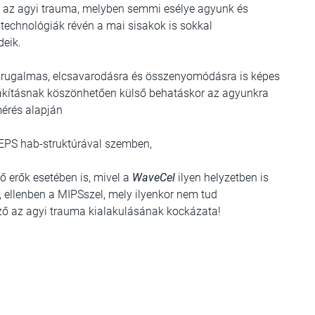
ő az agyi trauma, melyben semmi esélye agyunk és
technológiák révén a mai sisakok is sokkal
deik.
, rugalmas, elcsavarodásra és összenyomódásra is képes
kialakításnak köszönhetően külső behatáskor az agyunkra
mérés alapján
PS hab-struktúrával szemben,
ő erők esetében is, mivel a
WaveCel
ilyen helyzetben is
 ellenben a MIPSszel, mely ilyenkor nem tud
ző az agyi trauma kialakulásának kockázata!