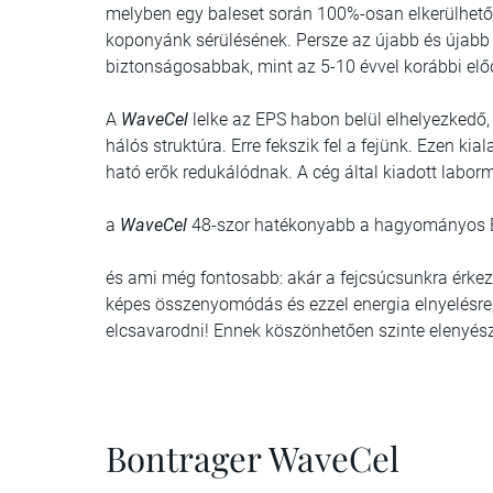
melyben egy baleset során 100%-osan elkerülhet
koponyánk sérülésének. Persze az újabb és újabb 
biztonságosabbak, mint az 5-10 évvel korábbi elő
A
WaveCel
lelke az EPS habon belül elhelyezkedő
hálós struktúra. Erre fekszik fel a fejünk. Ezen 
ható erők redukálódnak. A cég által kiadott labor
a
WaveCel
48-szor hatékonyabb a hagyományos E
és ami még fontosabb: akár a fejcsúcsunkra érkez
képes összenyomódás és ezzel energia elnyelésre,
elcsavarodni! Ennek köszönhetően szinte elenyés
Bontrager WaveCel