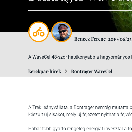
Benecz Ferenc
2019/06/25
A WaveCel 48-szor hatékonyabb a hagyományos E
kerekpar/hirek
Bontrager WaveCel
A Trek leányvállata, a Bontrager nemrég mutatta b
készült új sisakot, mely új fejezetet nyithat a fe
Habár több gyártó rengeteg energiát invesztál a t