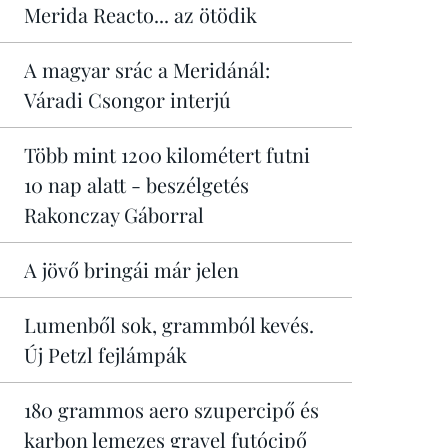
Merida Reacto... az ötödik
A magyar srác a Meridánál:
Váradi Csongor interjú
Több mint 1200 kilométert futni
10 nap alatt - beszélgetés
Rakonczay Gáborral
A jövő bringái már jelen
Lumenből sok, grammból kevés.
Új Petzl fejlámpák
180 grammos aero szupercipő és
karbon lemezes gravel futócipő