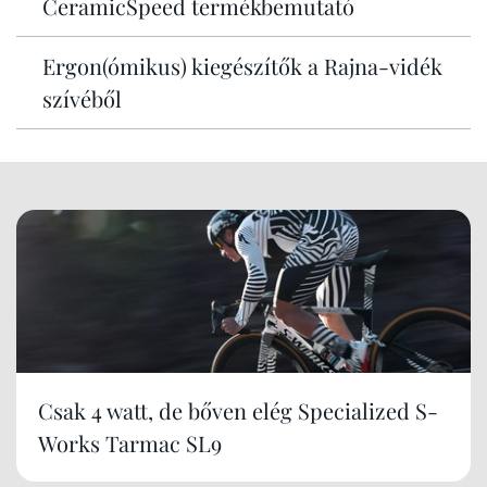
CeramicSpeed termékbemutató
Ergon(ómikus) kiegészítők a Rajna-vidék
szívéből
Csak 4 watt, de bőven elég Specialized S-
Works Tarmac SL9