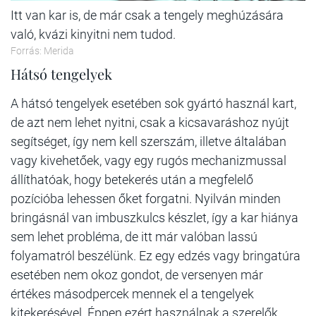
Itt van kar is, de már csak a tengely meghúzására
való, kvázi kinyitni nem tudod.
Forrás: Merida
Hátsó tengelyek
A hátsó tengelyek esetében sok gyártó használ kart,
de azt nem lehet nyitni, csak a kicsavaráshoz nyújt
segítséget, így nem kell szerszám, illetve általában
vagy kivehetőek, vagy egy rugós mechanizmussal
állíthatóak, hogy betekerés után a megfelelő
pozícióba lehessen őket forgatni. Nyilván minden
bringásnál van imbuszkulcs készlet, így a kar hiánya
sem lehet probléma, de itt már valóban lassú
folyamatról beszélünk. Ez egy edzés vagy bringatúra
esetében nem okoz gondot, de versenyen már
értékes másodpercek mennek el a tengelyek
kitekerésével. Éppen ezért használnak a szerelők