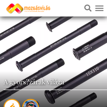
A gyors?zárak világa