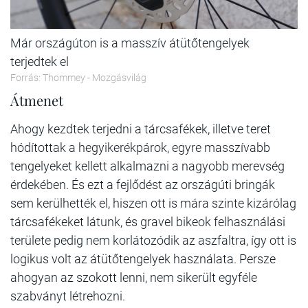
Már országúton is a masszív átütőtengelyek
terjedtek el
Forrás: Thommey - Mozgásvilág
Átmenet
Ahogy kezdtek terjedni a tárcsafékek, illetve teret
hódítottak a hegyikerékpárok, egyre masszívabb
tengelyeket kellett alkalmazni a nagyobb merevség
érdekében. És ezt a fejlődést az országúti bringák
sem kerülhették el, hiszen ott is mára szinte kizárólag
tárcsafékeket látunk, és gravel bikeok felhasználási
területe pedig nem korlátozódik az aszfaltra, így ott is
logikus volt az átütőtengelyek használata. Persze
ahogyan az szokott lenni, nem sikerült egyféle
szabványt létrehozni.