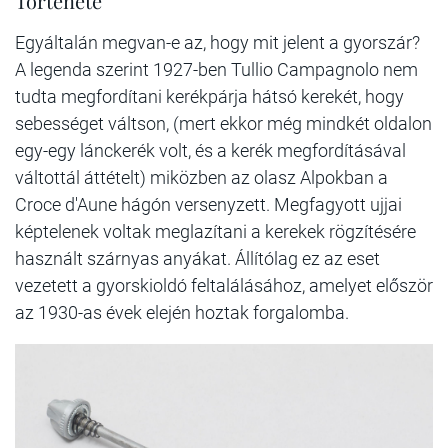
Története
Egyáltalán megvan-e az, hogy mit jelent a gyorszár?
A legenda szerint 1927-ben Tullio Campagnolo nem
tudta megfordítani kerékpárja hátsó kerekét, hogy
sebességet váltson, (mert ekkor még mindkét oldalon
egy-egy lánckerék volt, és a kerék megfordításával
váltottál áttételt) miközben az olasz Alpokban a
Croce d'Aune hágón versenyzett. Megfagyott ujjai
képtelenek voltak meglazítani a kerekek rögzítésére
használt szárnyas anyákat. Állítólag ez az eset
vezetett a gyorskioldó feltalálásához, amelyet először
az 1930-as évek elején hoztak forgalomba.