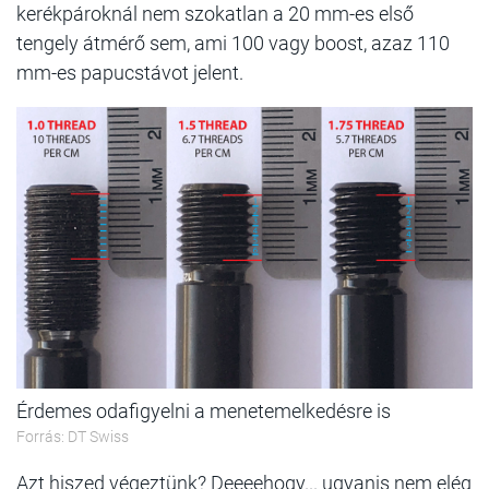
kerékpároknál nem szokatlan a 20 mm-es első
tengely átmérő sem, ami 100 vagy boost, azaz 110
mm-es papucstávot jelent.
Érdemes odafigyelni a menetemelkedésre is
Forrás: DT Swiss
Azt hiszed végeztünk? Deeeehogy... ugyanis nem elég