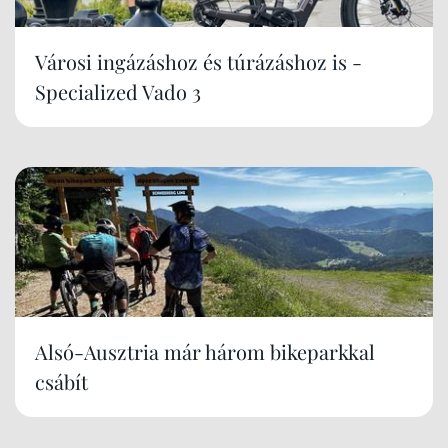
Városi ingázáshoz és túrázáshoz is -
Specialized Vado 3
Alsó-Ausztria már három bikeparkkal
csábít