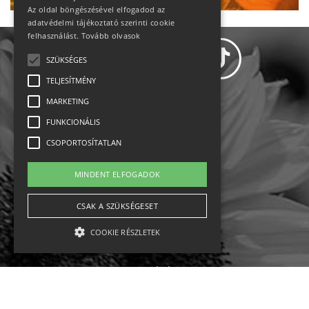
Az oldal böngészésével elfogadod az
adatvédelmi tájékoztató szerinti cookie
felhasználást.
Tovább olvasok
SZÜKSÉGES
TELJESÍTMÉNY
MARKETING
Adatvédelem
FUNKCIONÁLIS
CSOPORTOSÍTATLAN
Állásajánlatok
MINDENT ELFOGADOK
Impresszum-kapcsolat
CSAK A SZÜKSÉGESET
Jogi nyilatkozat
COOKIE RÉSZLETEK
Rólunk
English
Szükséges
Teljesítmény
Marketing
Funkcionális
Csoportosítatlan