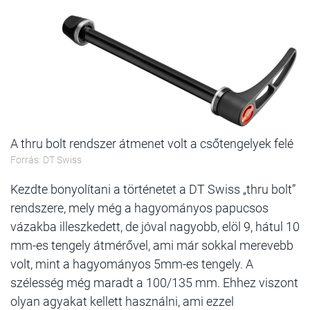
A thru bolt rendszer átmenet volt a csőtengelyek felé
Forrás: DT Swiss
Kezdte bonyolítani a történetet a DT Swiss „thru bolt”
rendszere, mely még a hagyományos papucsos
vázakba illeszkedett, de jóval nagyobb, elöl 9, hátul 10
mm-es tengely átmérővel, ami már sokkal merevebb
volt, mint a hagyományos 5mm-es tengely. A
szélesség még maradt a 100/135 mm. Ehhez viszont
olyan agyakat kellett használni, ami ezzel