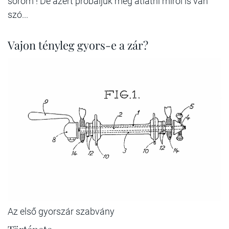
söröm”! De azért próbáljuk meg átlátni miről is van
szó...
Vajon tényleg gyors-e a zár?
Az első gyorszár szabvány