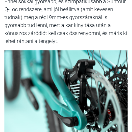
Ennél sokkal gyorsabb, és szimpatikusabb a Suntour
Q-Loc rendszere, ami jól beállítva (amit kevesen
tudnak) még a régi 9mm-es gyorszáraknál is
gyorsabb tud lenni, mert a kar kinyitása után a
kónuszos záródiót kell csak összenyomni, és máris ki
lehet rántani a tengelyt.