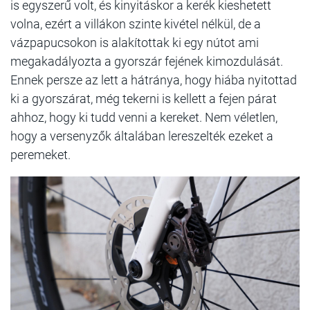
is egyszerű volt, és kinyitáskor a kerék kieshetett
volna, ezért a villákon szinte kivétel nélkül, de a
vázpapucsokon is alakítottak ki egy nútot ami
megakadályozta a gyorszár fejének kimozdulását.
Ennek persze az lett a hátránya, hogy hiába nyitottad
ki a gyorszárat, még tekerni is kellett a fejen párat
ahhoz, hogy ki tudd venni a kereket. Nem véletlen,
hogy a versenyzők általában lereszelték ezeket a
peremeket.