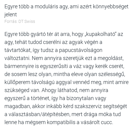
Egyre több a moduláris agy, ami azért könnyebbséget
jelent
Forrás: DT Swiss
Egyre több gyártó tér át arra, hogy „kupakolható” az
agy, tehát tudod cserélni az agyak végén a
távtartókat, így tudsz a papucstávolságon
változtatni. Nem annyira szeretjük ezt a megoldást,
bármennyire is egyszerűsíti a váz vagy kerék cserét,
de sosem lesz olyan, mintha eleve olyan szélességű,
küllőperem távolságú aggyal vennéd meg, mint amire
szükséged van. Ahogy láthatod, nem annyira
egyszerű a történet, így ha bizonytalan vagy
magadban, akkor inkább kérd szakszerviz segítségét
a választásban/átépítésben, mert drága móka tud
lenne ha mégsem kompatibilis a vásárolt cucc.