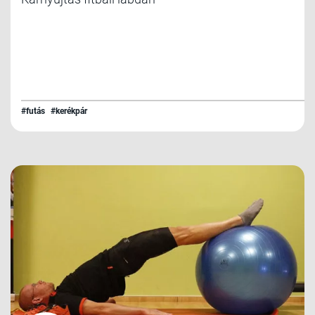
#futás
#kerékpár