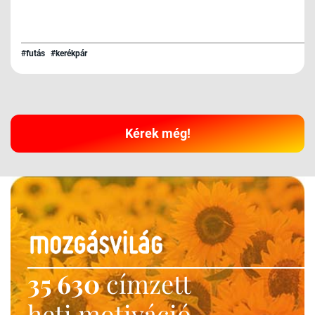
#futás
#kerékpár
Kérek még!
35 630
címzett
heti motiváció