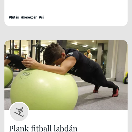
#futás
#kerékpár
#sí
Plank fitball labdán