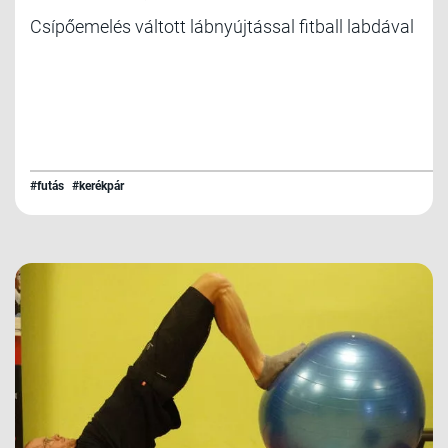
Csípőemelés váltott lábnyújtással fitball labdával
#futás
#kerékpár