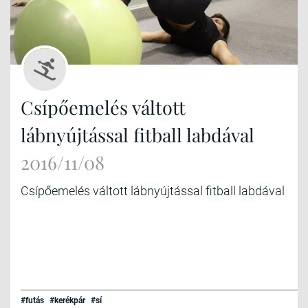
Csípőemelés váltott
lábnyújtással fitball labdával
2016/11/08
Csípőemelés váltott lábnyújtással fitball labdával
#futás
#kerékpár
#sí