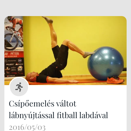
Csípőemelés váltot
lábnyújtással fitball labdával
2016/05/03