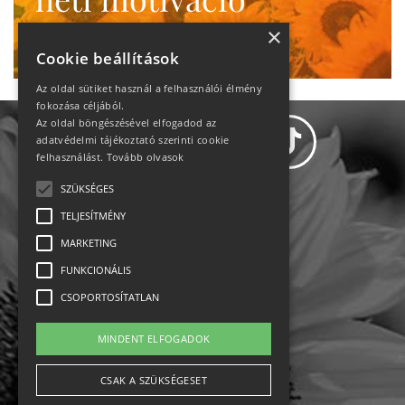
Ne maradj le!
×
Cookie beállítások
Az oldal sütiket használ a felhasználói élmény
fokozása céljából.
Az oldal böngészésével elfogadod az
adatvédelmi tájékoztató szerinti cookie
felhasználást.
Tovább olvasok
SZÜKSÉGES
Adatvédelem
TELJESÍTMÉNY
MARKETING
Állásajánlatok
FUNKCIONÁLIS
Impresszum-kapcsolat
CSOPORTOSÍTATLAN
Jogi nyilatkozat
MINDENT ELFOGADOK
Rólunk
CSAK A SZÜKSÉGESET