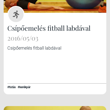
Csípőemelés fitball labdával
2016/05/03
Csípőemelés fitball labdával
#futás
#kerékpár