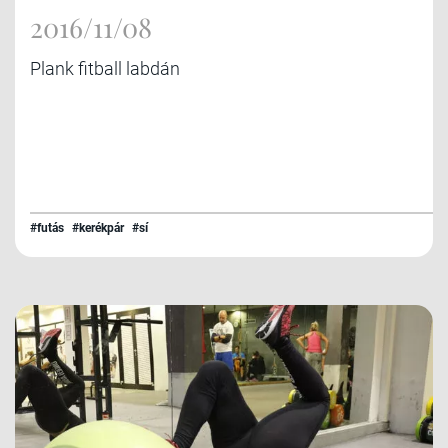
2016/11/08
Plank fitball labdán
#futás
#kerékpár
#sí