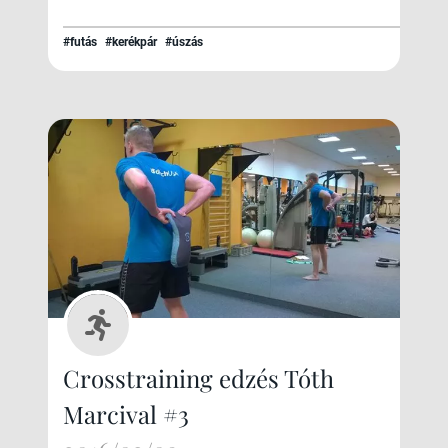
#futás
#kerékpár
#úszás
Crosstraining edzés Tóth
Marcival #3