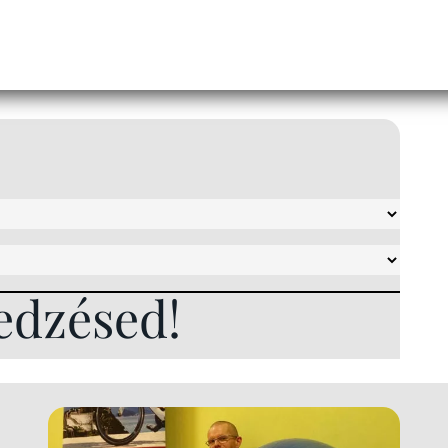
edzésed!