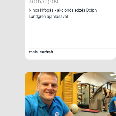
2016/03/09
Nincs kifogás - akcióhős edzés Dolph
Lundgren ajánlásával
#futás
#kerékpár