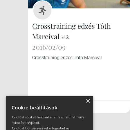
Crosstraining edzés Tóth
Marcival #2
2016/02/09
Crosstraining edzés Tóth Marcival
×
#futás
#kerékpár
Cookie beállítások
Az oldal sütiket használ a felhasználói élmény
fokozása céljából.
Az oldal böngészésével elfogadod az