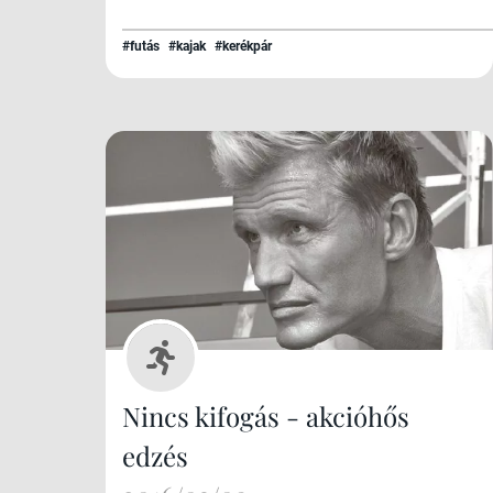
#futás
#kajak
#kerékpár
Nincs kifogás - akcióhős
edzés