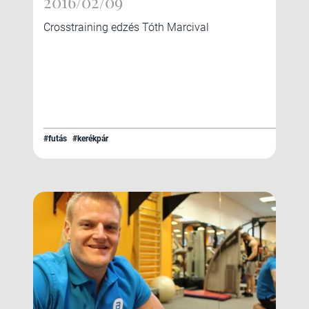
2016/02/09
Crosstraining edzés Tóth Marcival
#futás
#kerékpár