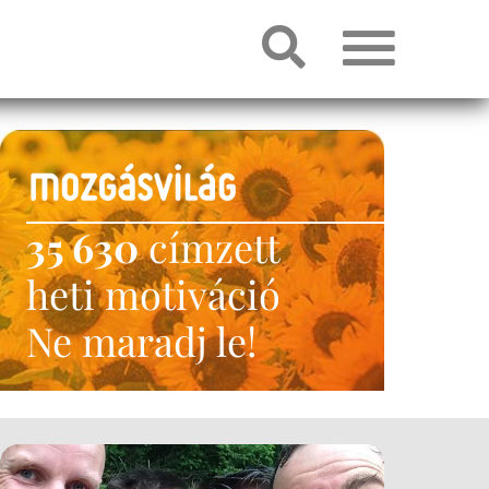
35 630
címzett
heti motiváció
Ne maradj le!