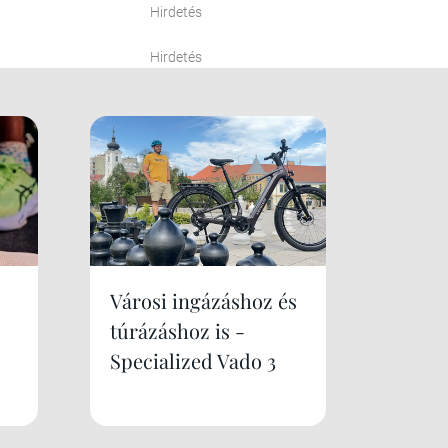
Hirdetés
Hirdetés
Városi ingázáshoz és
túrázáshoz is -
Specialized Vado 3