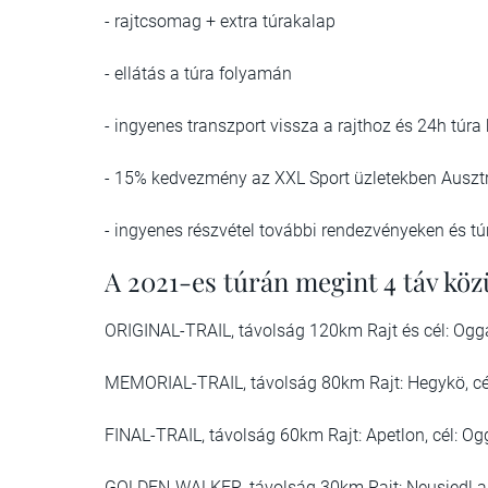
- rajtcsomag + extra túrakalap
- ellátás a túra folyamán
- ingyenes transzport vissza a rajthoz és 24h túra 
- 15% kedvezmény az XXL Sport üzletekben Auszt
- ingyenes részvétel további rendezvényeken és t
A 2021-es túrán megint 4 táv köz
ORIGINAL-TRAIL, távolság 120km Rajt és cél: Og
MEMORIAL-TRAIL, távolság 80km Rajt: Hegykö, cé
FINAL-TRAIL, távolság 60km Rajt: Apetlon, cél: O
GOLDEN-WALKER, távolság 30km Rajt: Neusiedl a