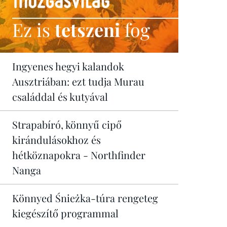
Ez is
tetszeni
fog
Ingyenes hegyi kalandok
Ausztriában: ezt tudja Murau
családdal és kutyával
Strapabíró, könnyű cipő
kirándulásokhoz és
hétköznapokra - Northfinder
Nanga
Könnyed Śnieżka-túra rengeteg
kiegészítő programmal