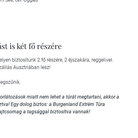
t is két fő részére
lyen biztosítunk 2 fő részére, 2 éjszakára, reggelivel.
zállás Ausztriában lesz!
egszűnik.
rlátozások miatt nem lehet a túrát megtartani, akkor a
ztva! Egy dolog biztos: a Burgenland Extrém Túra
rajtcsomag a tagsággal biztosítva vannak!