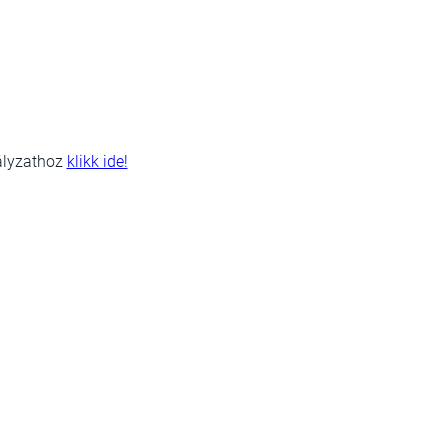
ályzathoz
klikk ide!