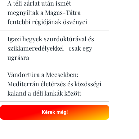
A téli zárlat után ismét
megnyíltak a Magas-Tátra
fentebbi régiójának ösvényei
Igazi hegyek szurdoktúrával és
sziklameredélyekkel- csak egy
ugrásra
Vándortúra a Mecsekben:
Mediterrán életérzés és közösségi
kaland a déli lankák között
Kérek még!