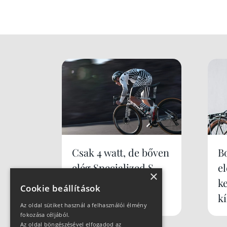
Csak 4 watt, de bőven
B
elég Specialized S-
e
×
Works Tarmac SL9
k
Cookie beállítások
k
Az oldal sütiket használ a felhasználói élmény
fokozása céljából.
Az oldal böngészésével elfogadod az