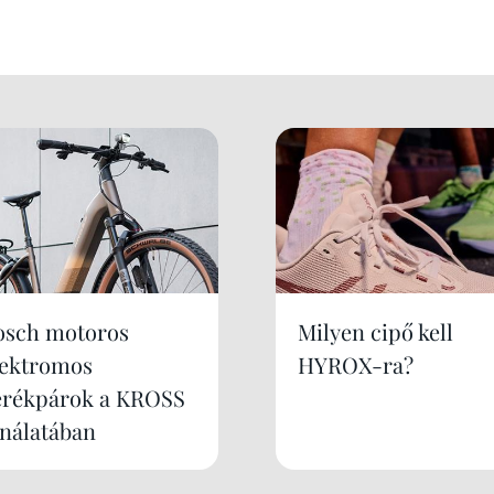
osch motoros
Milyen cipő kell
lektromos
HYROX-ra?
erékpárok a KROSS
ínálatában