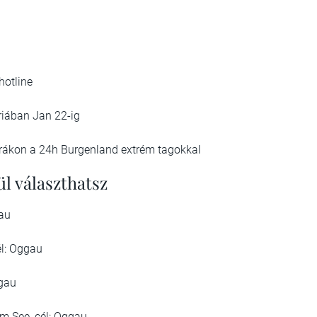
hotline
riában Jan 22-ig
úrákon a 24h Burgenland extrém tagokkal
ül választhatsz
gau
l: Oggau
ggau
m See, cél: Oggau