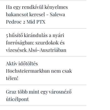
Ha egy rendkívül kényelmes
bakancsot keresel - Salewa
Pedroc 2 Mid PTX
5 hűsítő kirándulás a nyári
forróságban: szurdokok és
vízesések Alsó-Ausztriában
Aktív időtöltés
Hochsteiermarkban nem csak
télen!
Graz több mint egy városnéző
úticélpont