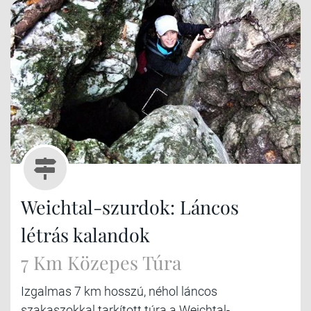
Weichtal-szurdok: Láncos
létrás kalandok
7 Km Közepes Túra
Izgalmas 7 km hosszú, néhol láncos
szakaszokkal tarkított túra a Weichtal-