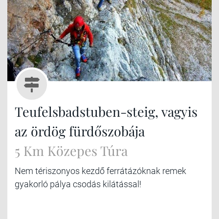
Teufelsbadstuben-steig, vagyis
az ördög fürdőszobája
5 Km Közepes Túra
Nem tériszonyos kezdő ferrátázóknak remek
gyakorló pálya csodás kilátással!