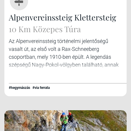
Alpenvereinssteig Klettersteig
10 Km Közepes Túra
Az Alpenvereinssteig történelmi jelentőségű
vasalt út, az első volt a Rax-Schneeberg
csoportban, mely 1910-ben épült. A legendás
szépségű Nagy-Pokol-völgyben található, annak
is a legvégén az 1620 m magasan lévő Höllental
kilátóhoz kapaszkodik fel.
#hegymászás
#via ferrata