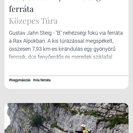
ferráta
Közepes Túra
Gustav Jahn Steig - "B" nehézségi fokú via ferráta
a Rax Alpokban. A kis túrázással megspékelt,
összesen 7,93 km-es kirándulás egy gyönyörű
fennsík, dús fenyőerdős és meredek sziklafal
kombinációs túra lehetőségét kínálja.
#hegymászás
#via ferrata