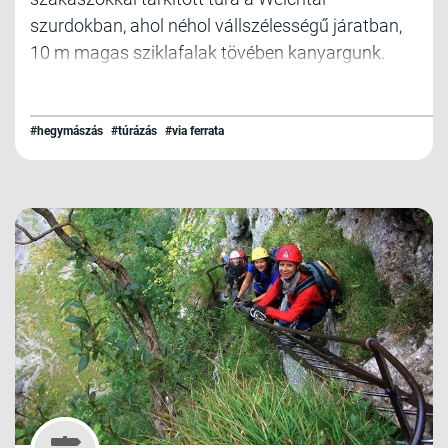
szurdokban, ahol néhol vállszélességű járatban,
10 m magas sziklafalak tövében kanyargunk.
#hegymászás
#túrázás
#via ferrata