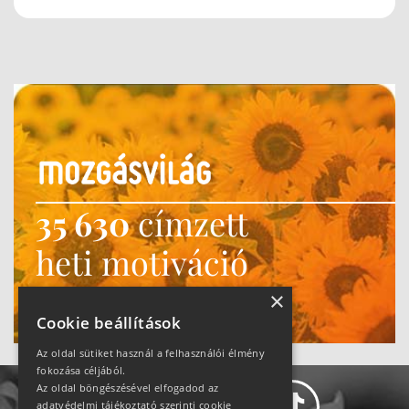
35 630
címzett
heti motiváció
Ne maradj le!
×
Cookie beállítások
Az oldal sütiket használ a felhasználói élmény
fokozása céljából.
Az oldal böngészésével elfogadod az
adatvédelmi tájékoztató szerinti cookie