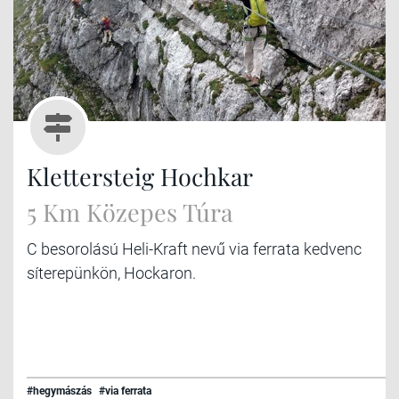
Klettersteig Hochkar
5 Km Közepes Túra
C besorolású Heli-Kraft nevű via ferrata kedvenc
síterepünkön, Hockaron.
#hegymászás
#via ferrata