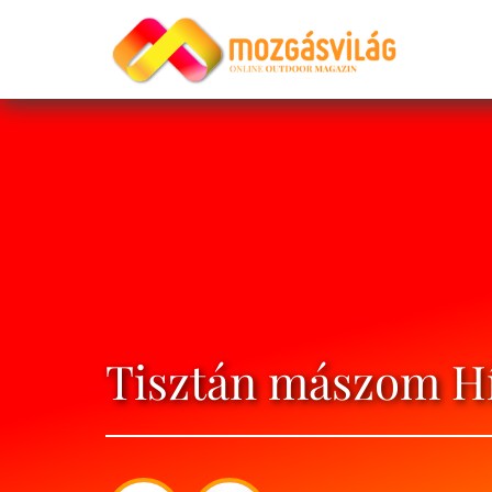
Tisztán mászom H