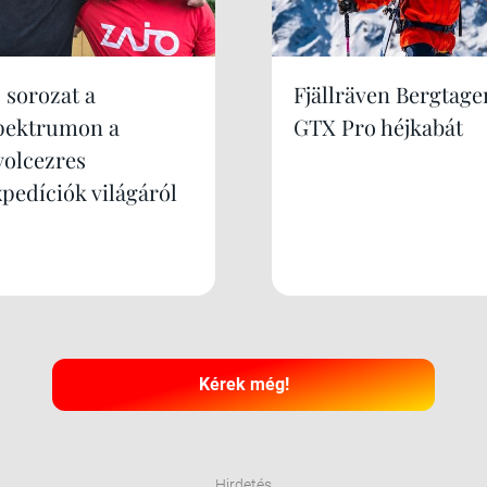
 sorozat a
Fjällräven Bergtage
pektrumon a
GTX Pro héjkabát
yolcezres
xpedíciók világáról
Kérek még!
Hirdetés