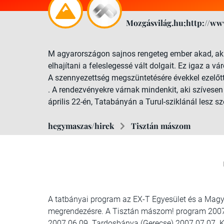
Mozgásvilág.hu;http://ww
M agyarországon sajnos rengeteg ember akad, aki 
elhajítani a feleslegessé vált dolgait. Ez igaz a vá
A szennyezettség megszüntetésére évekkel ezelőt
. A rendezvényekre várnak mindenkit, aki szívese
április 22-én, Tatabányán a Turul-sziklánál lesz 
hegymaszas/hirek
Tisztán mászom
A tatbányai program az EX-T Egyesület és a Mag
megrendezésre. A Tisztán mászom! program 2007. 
2007.06.09. Tardosbánya (Gerecse) 2007.07.07. Ki