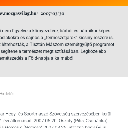
w.mozgasvilag.hu/
2007/03/30
nem figyelve a környezetére, bárhól és bármikor képes
roslakókra és sajnos a „természetjárók” kicsiny részére is.
t létrehozták, a Tisztán Mászom szemétgyűjtő programot
n segítene a természet megtisztításában. Legközelebb
szemétszedés a Föld-napja alkalmából.
Hirdetés
yar Hegy- és Sportmászó Szövetség szervezésében kerül
évi állomásait: 2007.05.20. Oszoly (Pilis, Csobánka)
s-Gerecs e (Gerecse) 2007.08.25. Strázsa-hegy (Pilis,