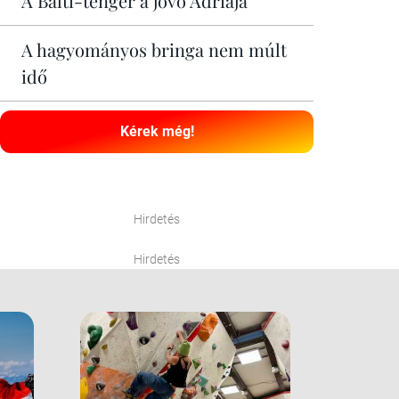
A Balti-tenger a jövő Adriája
A hagyományos bringa nem múlt
idő
Kérek még!
Hirdetés
Hirdetés