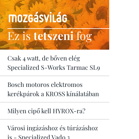
Ez is
tetszeni
fog
Csak 4 watt, de bőven elég
Specialized S-Works Tarmac SL9
Bosch motoros elektromos
kerékpárok a KROSS kínálatában
Milyen cipő kell HYROX-ra?
Városi ingázáshoz és túrázáshoz
is - Specialized Vado 3