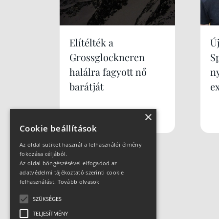
Elítélték a
Új
Grossglockneren
S
halálra fagyott nő
n
barátját
e
×
Cookie beállítások
Az oldal sütiket használ a felhasználói élmény
fokozása céljából.
Az oldal böngészésével elfogadod az
adatvédelmi tájékoztató szerinti cookie
felhasználást.
Tovább olvasok
SZÜKSÉGES
TELJESÍTMÉNY