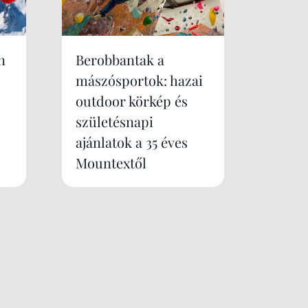
n
Berobbantak a
mászósportok: hazai
outdoor körkép és
születésnapi
ajánlatok a 35 éves
Mountextől