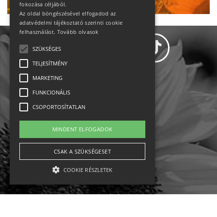
fokozása céljából.
Az oldal böngészésével elfogadod az
adatvédelmi tájékoztató szerinti cookie
felhasználást.
Tovább olvasok
SZÜKSÉGES
TELJESÍTMÉNY
MARKETING
Adatvédelem
FUNKCIONÁLIS
CSOPORTOSÍTATLAN
Állásajánlatok
MINDENT ELFOGADOK
Impresszum-kapcsolat
CSAK A SZÜKSÉGESET
Jogi nyilatkozat
COOKIE RÉSZLETEK
Rólunk
English
Szükséges
Teljesítmény
Marketing