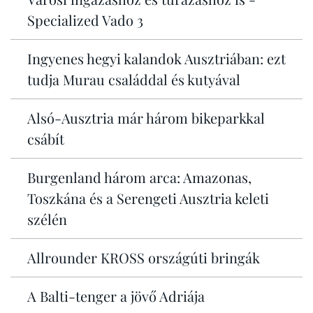
Specialized Vado 3
Ingyenes hegyi kalandok Ausztriában: ezt
tudja Murau családdal és kutyával
Alsó-Ausztria már három bikeparkkal
csábít
Burgenland három arca: Amazonas,
Toszkána és a Serengeti Ausztria keleti
szélén
Allrounder KROSS országúti bringák
A Balti-tenger a jövő Adriája