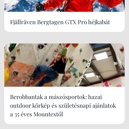
Fjällräven Bergtagen GTX Pro héjkabát
Berobbantak a mászósportok: hazai
outdoor körkép és születésnapi ajánlatok
a 35 éves Mountextől