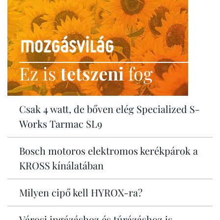
Ez is
tetszeni
fog
Csak 4 watt, de bőven elég Specialized S-
Works Tarmac SL9
Bosch motoros elektromos kerékpárok a
KROSS kínálatában
Milyen cipő kell HYROX-ra?
Városi ingázáshoz és túrázáshoz is -