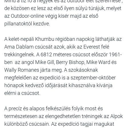
Mind a tíz fő a hegyek és az outdoor élet szerelmese ,
de közösen ez lesz az első ilyen súlyú túrájuk, melyet
az Outdoor-online végig kísér majd az első
pillanatoktól kezdve.
A kelet-nepáli Khumbu régióban napokig láthatják az
Ama Dablam csúcsát azok, akik az Everest felé
trekkingelnek. A 6812 méteres csúcsot először 1961-
ben az angol Mike Gill, Berry Bishop, Mike Ward és
Wally Romanes járta meg. A szokásoknak
megfelelően az expedíció is a szeptember-október
hónapok kedvező időjárását kihasználva kívánja
elérni a csúcsot.
A precíz és alapos felkészülés folyik most és
természetesen az elengedhetetlen tréningek az Alpok
különböző csúcsain. Az expedíció tagjai magukat