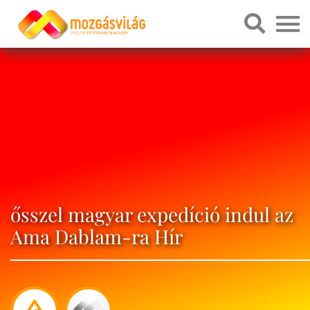
ősszel magyar expedíció indul az
Ama Dablam-ra Hír