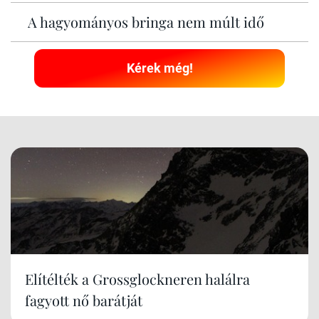
A hagyományos bringa nem múlt idő
Kérek még!
Elítélték a Grossglockneren halálra
fagyott nő barátját