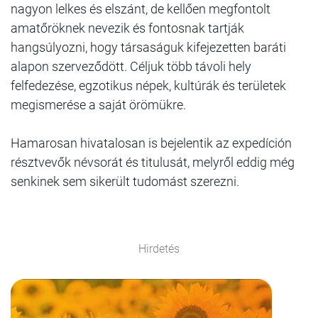
nagyon lelkes és elszánt, de kellően megfontolt
amatőröknek nevezik és fontosnak tartják
hangsúlyozni, hogy társaságuk kifejezetten baráti
alapon szerveződött. Céljuk több távoli hely
felfedezése, egzotikus népek, kultúrák és területek
megismerése a saját örömükre.
Hamarosan hivatalosan is bejelentik az expedíción
résztvevők névsorát és titulusát, melyről eddig még
senkinek sem sikerült tudomást szerezni.
Hirdetés