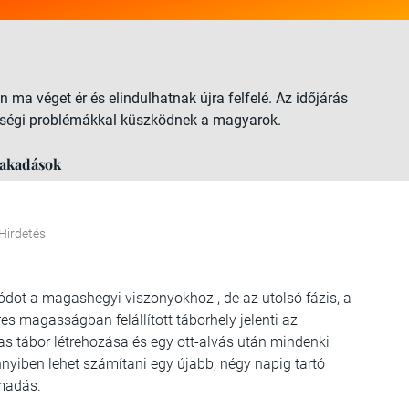
ma véget ér és elindulhatnak újra felfelé. Az időjárás
gészségi problémákkal küszködnek a magyarok.
nakadások
Hirdetés
dot a magashegyi viszonyokhoz , de az utolsó fázis, a
es magasságban felállított táborhely jelenti az
3-as tábor létrehozása és egy ott-alvás után mindenki
yiben lehet számítani egy újabb, négy napig tartó
ámadás.