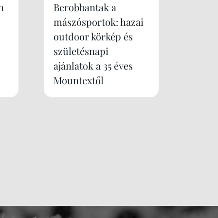
n
Berobbantak a
mászósportok: hazai
outdoor körkép és
születésnapi
ajánlatok a 35 éves
Mountextől