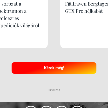
 sorozat a
Fjällräven Bergtage
pektrumon a
GTX Pro héjkabát
yolcezres
xpedíciók világáról
Kérek még!
Hirdetés