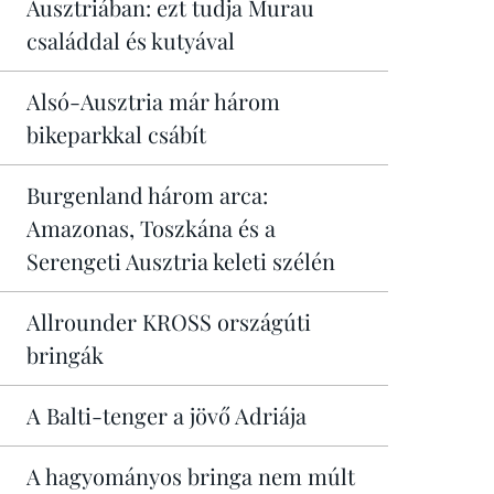
Ausztriában: ezt tudja Murau
családdal és kutyával
Alsó-Ausztria már három
bikeparkkal csábít
Burgenland három arca:
Amazonas, Toszkána és a
Serengeti Ausztria keleti szélén
Allrounder KROSS országúti
bringák
A Balti-tenger a jövő Adriája
A hagyományos bringa nem múlt