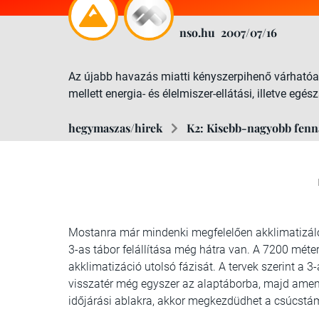
nso.hu
2007/07/16
Az újabb havazás miatti kényszerpihenő várhatóan 
mellett energia- és élelmiszer-ellátási, illetve e
hegymaszas/hirek
K2: Kisebb-nagyobb fen
Mostanra már mindenki megfelelően akklimatizáló
3-as tábor felállítása még hátra van. A 7200 méter
akklimatizáció utolsó fázisát. A tervek szerint a 
visszatér még egyszer az alaptáborba, majd amenn
időjárási ablakra, akkor megkezdüdhet a csúcst