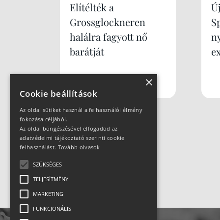
Elítélték a
Új
Grossglockneren
S
halálra fagyott nő
n
barátját
e
×
Cookie beállítások
Az oldal sütiket használ a felhasználói élmény
fokozása céljából.
Az oldal böngészésével elfogadod az
adatvédelmi tájékoztató szerinti cookie
felhasználást.
Tovább olvasok
SZÜKSÉGES
TELJESÍTMÉNY
MARKETING
FUNKCIONÁLIS