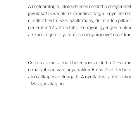
A meteorológiai előrejelzések mellett a megrendel
javulását is várják az expedíció tagja. Egyelőre
elindított élelmiszer-szállítmány, de minden pilla
generátor 12 voltos töltője nagyon gyengén működi
a számítógép folyamatos energiaigényét csak korl
Csíkos József a múlt héten rosszul lett a 2-es tábo
ő már jobban van, ugyanakkor Erőss Zsolt technika
alsó állkapcsa feldagadt. A gyulladást antibiotiku
- Mozgásvilág.hu -