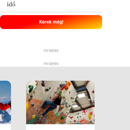
idő
Kérek még!
Hirdetés
Hirdetés