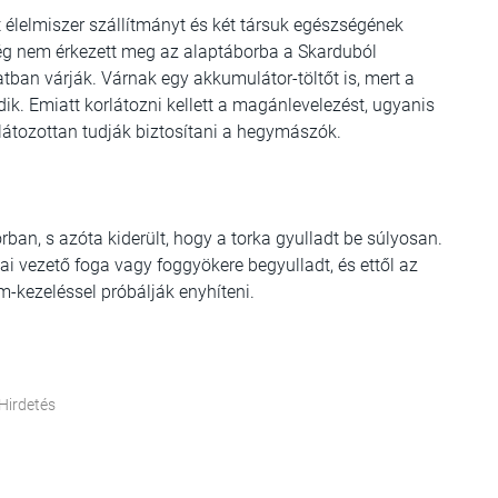
t élelmiszer szállítmányt és két társuk egészségének
 még nem érkezett meg az alaptáborba a Skarduból
natban várják. Várnak egy akkumulátor-töltőt is, mert a
k. Emiatt korlátozni kellett a magánlevelezést, ugyanis
átozottan tudják biztosítani a hegymászók.
rban, s azóta kiderült, hogy a torka gyulladt be súlyosan.
i vezető foga vagy foggyökere begyulladt, és ettől az
m-kezeléssel próbálják enyhíteni.
Hirdetés