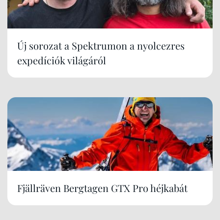
Új sorozat a Spektrumon a nyolcezres
expedíciók világáról
Fjällräven Bergtagen GTX Pro héjkabát