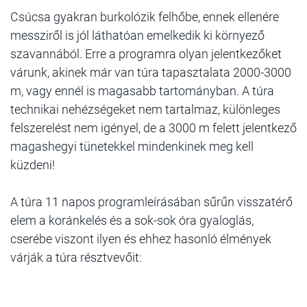
Csúcsa gyakran burkolózik felhőbe, ennek ellenére
messziről is jól láthatóan emelkedik ki környező
szavannából. Erre a programra olyan jelentkezőket
várunk, akinek már van túra tapasztalata 2000-3000
m, vagy ennél is magasabb tartományban. A túra
technikai nehézségeket nem tartalmaz, különleges
felszerelést nem igényel, de a 3000 m felett jelentkező
magashegyi tünetekkel mindenkinek meg kell
küzdeni!
A túra 11 napos programleírásában sűrűn visszatérő
elem a koránkelés és a sok-sok óra gyaloglás,
cserébe viszont ilyen és ehhez hasonló élmények
várják a túra résztvevőit: