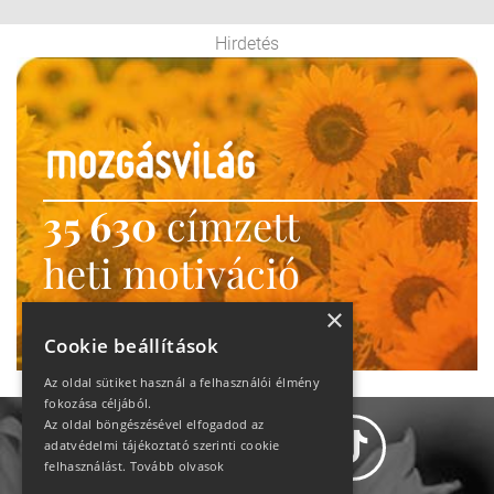
Hirdetés
35 630
címzett
heti motiváció
Ne maradj le!
×
Cookie beállítások
Az oldal sütiket használ a felhasználói élmény
fokozása céljából.
Az oldal böngészésével elfogadod az
adatvédelmi tájékoztató szerinti cookie
felhasználást.
Tovább olvasok