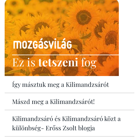
Ez is
tetszeni
fog
Így másztuk meg a Kilimandzsárót
Mászd meg a Kilimandzsárót!
Kilimandzsáró és Kilimandzsáró közt a
különbség- Erőss Zsolt blogja