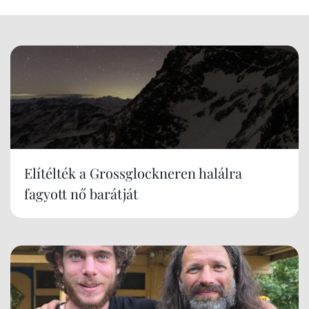
Elítélték a Grossglockneren halálra
fagyott nő barátját