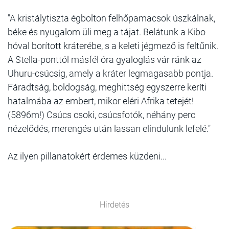
"A kristálytiszta égbolton felhőpamacsok úszkálnak,
béke és nyugalom üli meg a tájat. Belátunk a Kibo
hóval borított kráterébe, s a keleti jégmező is feltűnik.
A Stella-ponttól másfél óra gyaloglás vár ránk az
Uhuru-csúcsig, amely a kráter legmagasabb pontja.
Fáradtság, boldogság, meghittség egyszerre keríti
hatalmába az embert, mikor eléri Afrika tetejét!
(5896m!) Csúcs csoki, csúcsfotók, néhány perc
nézelődés, merengés után lassan elindulunk lefelé."
Az ilyen pillanatokért érdemes küzdeni...
Hirdetés