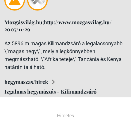
Mozgásvilág.hu;http://www.mozgasvilag.hu/
2007/11/29
Az 5896 m magas Kilimandzsáró a legalacsonyabb
\"magas hegy\", mely a legkönnyebben
megmászható. \"Afrika teteje\" Tanzánia és Kenya
határán található.
hegymaszas/hirek
Izgalmas hegymászás - Kilimandzsáró
Hirdetés