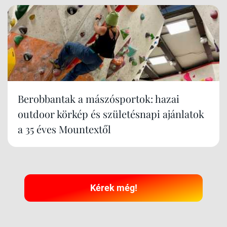
Berobbantak a mászósportok: hazai
outdoor körkép és születésnapi ajánlatok
a 35 éves Mountextől
Kérek még!