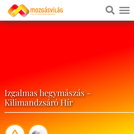
Izgalmas hegymászás -
Kilimandzsáró Hír