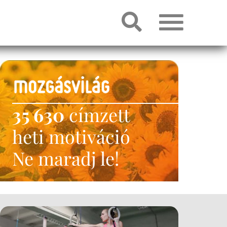
35 630
címzett
heti motiváció
Ne maradj le!