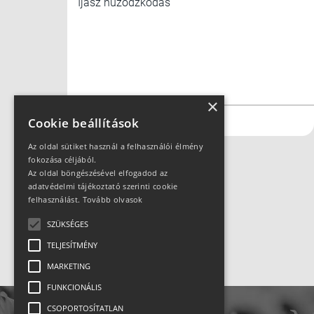
Íjász húzódzkodás
×
#hegymászás
#mászás
Cookie beállítások
Az oldal sütiket használ a felhasználói élmény
fokozása céljából.
Az oldal böngészésével elfogadod az
adatvédelmi tájékoztató szerinti cookie
felhasználást.
Tovább olvasok
SZÜKSÉGES
TELJESÍTMÉNY
MARKETING
FUNKCIONÁLIS
CSOPORTOSÍTATLAN