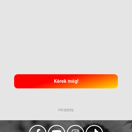
Kérek még!
Hirdetés