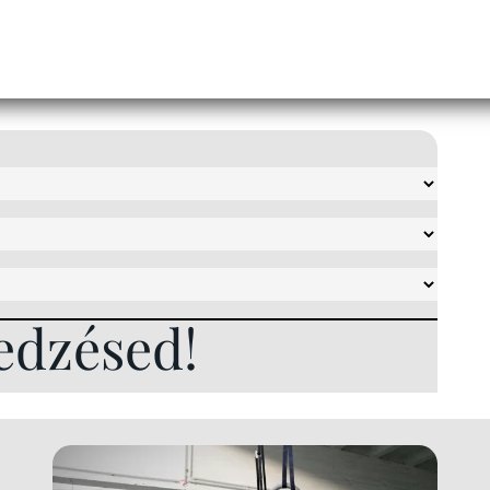
edzésed!