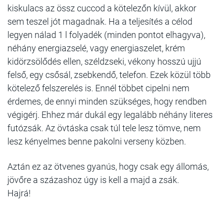
kiskulacs az össz cuccod a kötelezőn kívül, akkor
sem teszel jót magadnak. Ha a teljesítés a célod
legyen nálad 1 l folyadék (minden pontot elhagyva),
néhány energiazselé, vagy energiaszelet, krém
kidörzsölődés ellen, széldzseki, vékony hosszú ujjú
felső, egy csősál, zsebkendő, telefon. Ezek közül több
kötelező felszerelés is. Ennél többet cipelni nem
érdemes, de ennyi minden szükséges, hogy rendben
végigérj. Ehhez már dukál egy legalább néhány literes
futózsák. Az övtáska csak túl tele lesz tömve, nem
lesz kényelmes benne pakolni verseny közben.
Aztán ez az ötvenes gyanús, hogy csak egy állomás,
jövőre a százashoz úgy is kell a majd a zsák.
Hajrá!