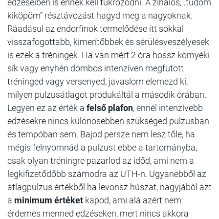
edzéseiben is ennek kell tükröződni. A zihálós, „tüdőm
kiköpöm” résztávozást hagyd meg a nagyoknak.
Ráadásul az endorfinok termelődése itt sokkal
visszafogottabb, kimerítőbbek és sérülésveszélyesek
is ezek a tréningek. Ha van mért 2 óra hossz környéki
sík vagy enyhén dombos intenzíven megfutott
tréninged vagy versenyed, javaslom elemezd ki,
milyen pulzusátlagot produkáltál a második órában.
Legyen ez az érték a
felső plafon
, ennél intenzívebb
edzésekre nincs különösebben szükséged pulzusban
és tempóban sem. Bajod persze nem lesz tőle, ha
mégis felnyomnád a pulzust ebbe a tartományba,
csak olyan tréningre pazarlod az időd, ami nem a
legkifizetődőbb számodra az UTH-n. Ugyanebből az
átlagpulzus értékből ha levonsz húszat, nagyjából azt
a
minimum értéket
kapod, ami alá azért nem
érdemes menned edzéseken, mert nincs akkora