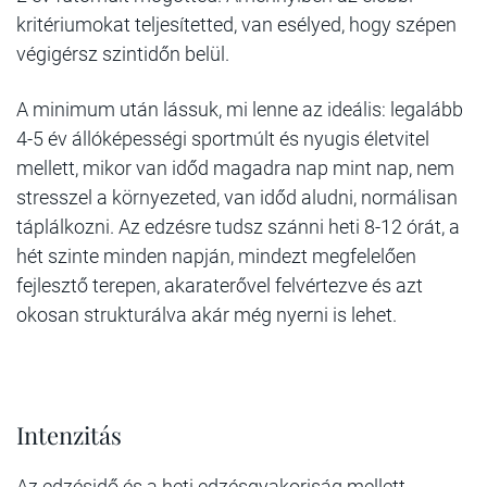
kritériumokat teljesítetted, van esélyed, hogy szépen
végigérsz szintidőn belül.
A minimum után lássuk, mi lenne az ideális: legalább
4-5 év állóképességi sportmúlt és nyugis életvitel
mellett, mikor van időd magadra nap mint nap, nem
stresszel a környezeted, van időd aludni, normálisan
táplálkozni. Az edzésre tudsz szánni heti 8-12 órát, a
hét szinte minden napján, mindezt megfelelően
fejlesztő terepen, akaraterővel felvértezve és azt
okosan strukturálva akár még nyerni is lehet.
Intenzitás
Az edzésidő és a heti edzésgyakoriság mellett