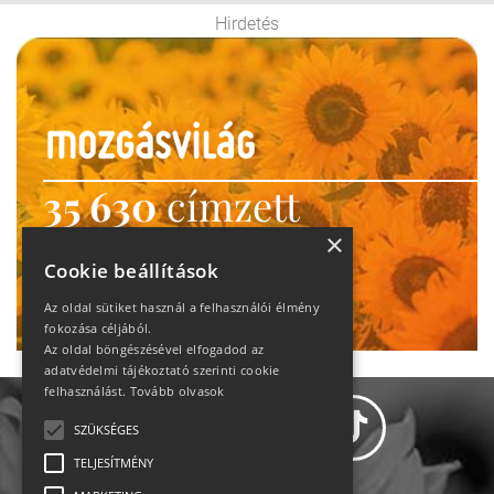
Hirdetés
35 630
címzett
heti motiváció
×
Cookie beállítások
Ne maradj le!
Az oldal sütiket használ a felhasználói élmény
fokozása céljából.
Az oldal böngészésével elfogadod az
adatvédelmi tájékoztató szerinti cookie
felhasználást.
Tovább olvasok
SZÜKSÉGES
TELJESÍTMÉNY