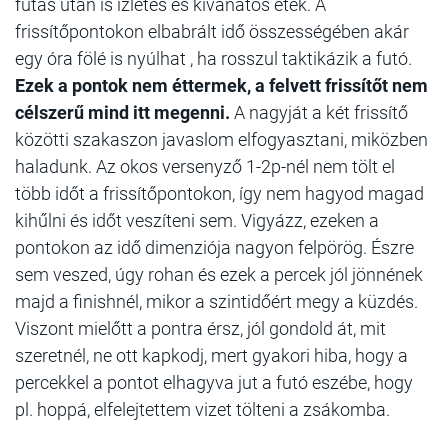
futás után is ízletes és kívánatos étek. A
frissítőpontokon elbabrált idő összességében akár
egy óra fölé is nyúlhat , ha rosszul taktikázik a futó.
Ezek a pontok nem éttermek, a felvett frissítőt nem
célszerű mind itt megenni.
A nagyját a két frissítő
közötti szakaszon javaslom elfogyasztani, miközben
haladunk. Az okos versenyző 1-2p-nél nem tölt el
több időt a frissítőpontokon, így nem hagyod magad
kihűlni és időt veszíteni sem. Vigyázz, ezeken a
pontokon az idő dimenziója nagyon felpörög. Észre
sem veszed, úgy rohan és ezek a percek jól jönnének
majd a finishnél, mikor a szintidőért megy a küzdés.
Viszont mielőtt a pontra érsz, jól gondold át, mit
szeretnél, ne ott kapkodj, mert gyakori hiba, hogy a
percekkel a pontot elhagyva jut a futó eszébe, hogy
pl. hoppá, elfelejtettem vizet tölteni a zsákomba.