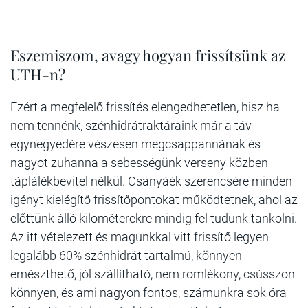
Eszemiszom, avagy hogyan frissítsünk az
UTH-n?
Ezért a megfelelő frissítés elengedhetetlen, hisz ha
nem tennénk, szénhidrátraktáraink már a táv
egynegyedére vészesen megcsappannának és
nagyot zuhanna a sebességünk verseny közben
táplálékbevitel nélkül. Csanyáék szerencsére minden
igényt kielégítő frissítőpontokat működtetnek, ahol az
előttünk álló kilométerekre mindig fel tudunk tankolni.
Az itt vételezett és magunkkal vitt frissítő legyen
legalább 60% szénhidrát tartalmú, könnyen
emészthető, jól szállítható, nem romlékony, csússzon
könnyen, és ami nagyon fontos, számunkra sok óra