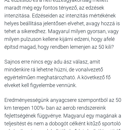
maradt még egy fontos tényező, az edzések
intenzitása. Edzéseiden az intenzitás mértékének
helyes beállítása jelentősen elvehet, avagy hozzá is
tehet a sikeredhez. Magyarul milyen gyorsan, vagy
milyen pulzuson kellene kijárni edzeni, hogy afelé
építsd magad, hogy rendben lemenjen az 50 kili?
Sajnos erre nincs egy adu ász válasz, amit
mindenkire rá lehetne húzni, de vonalvezető
egyértelműen meghatározható. A következő fő
elveket kell figyelembe vennünk.
Eredményességünk anyagcsere szempontból az 50
km terepen 100%- ban az aerob rendszereink
fejlettségének függvénye.
Magyarul egy magának a
teljesítést és nem a dobogót célként kitűző sportoló