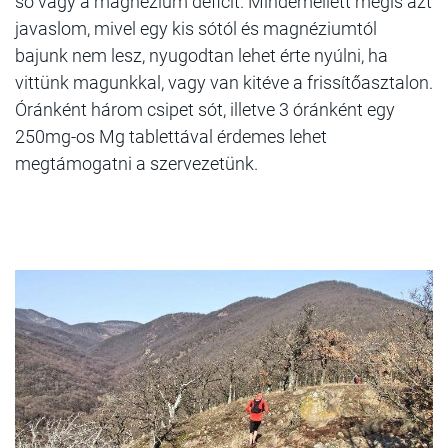
só vagy a magnézium deficit. Mindemellett mégis azt
javaslom, mivel egy kis sótól és magnéziumtól
bajunk nem lesz, nyugodtan lehet érte nyúlni, ha
vittünk magunkkal, vagy van kitéve a frissítőasztalon.
Óránként három csipet sót, illetve 3 óránként egy
250mg-os Mg tablettával érdemes lehet
megtámogatni a szervezetünk.