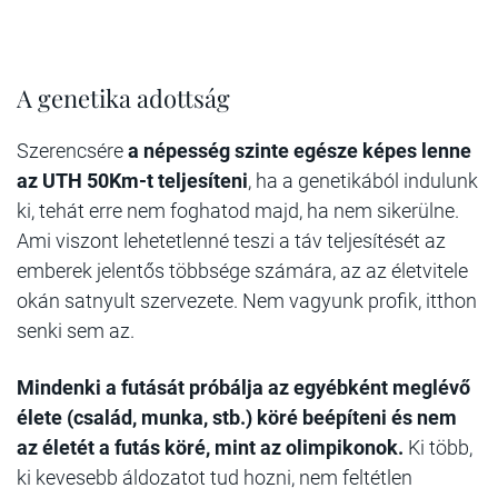
A genetika adottság
Szerencsére
a népesség szinte egésze képes lenne
az UTH 50Km-t teljesíteni
, ha a genetikából indulunk
ki, tehát erre nem foghatod majd, ha nem sikerülne.
Ami viszont lehetetlenné teszi a táv teljesítését az
emberek jelentős többsége számára, az az életvitele
okán satnyult szervezete. Nem vagyunk profik, itthon
senki sem az.
Mindenki a futását próbálja az egyébként meglévő
élete (család, munka, stb.) köré beépíteni és nem
az életét a futás köré, mint az olimpikonok.
Ki több,
ki kevesebb áldozatot tud hozni, nem feltétlen