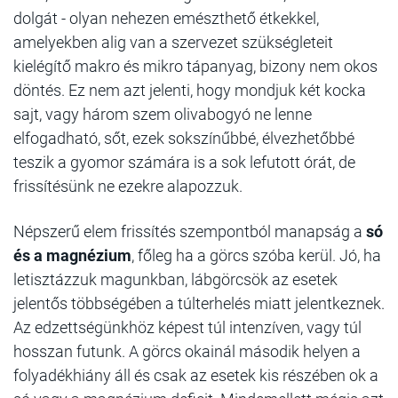
dolgát - olyan nehezen emészthető étkekkel,
amelyekben alig van a szervezet szükségleteit
kielégítő makro és mikro tápanyag, bizony nem okos
döntés. Ez nem azt jelenti, hogy mondjuk két kocka
sajt, vagy három szem olivabogyó ne lenne
elfogadható, sőt, ezek sokszínűbbé, élvezhetőbbé
teszik a gyomor számára is a sok lefutott órát, de
frissítésünk ne ezekre alapozzuk.
Népszerű elem frissítés szempontból manapság a
só
és a magnézium
, főleg ha a görcs szóba kerül. Jó, ha
letisztázzuk magunkban, lábgörcsök az esetek
jelentős többségében a túlterhelés miatt jelentkeznek.
Az edzettségünkhöz képest túl intenzíven, vagy túl
hosszan futunk. A görcs okainál második helyen a
folyadékhiány áll és csak az esetek kis részében ok a