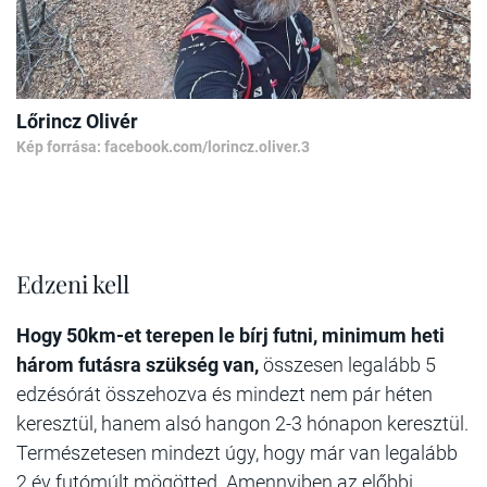
Lőrincz Olivér
Kép forrása: facebook.com/lorincz.oliver.3
Edzeni kell
Hogy 50km-et terepen le bírj futni, minimum heti
három futásra szükség van,
összesen legalább 5
edzésórát összehozva és mindezt nem pár héten
keresztül, hanem alsó hangon 2-3 hónapon keresztül.
Természetesen mindezt úgy, hogy már van legalább
2 év futómúlt mögötted. Amennyiben az előbbi