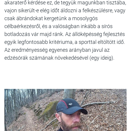
akaraterő kérdése ez, de tegyük magunkban tisztába,
vajon sikerült-e elég időt áldozni a felkészülésre, vagy
csak ábrándokat kergetünk a mosolygós
célbaérkezésről, és a valóságban inkább a sírós
botladozás vár majd ránk. Az állóképésség fejlesztés
egyik legfontosabb kritériuma, a sporttal eltöltött idő.
Az eredményesség egyenes arányban javul az
edzésórák számának növekedésével (egy ideig).