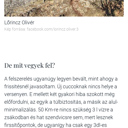
Lőrincz Olivér
Kép forrása: facebook.com/lorincz.oliver.3
De mit vegyek fel?
A felszerelés
ugyanúgy legyen bevált, mint ahogy a
frissítésnél javasoltam. Új cuccoknak nincs helye a
versenyen. E mellett két gyakori hiba szokott még
előfordulni, az egyik a túlbiztosítás, a másik az alul-
minimalizálás. 50 Km-re nincs szükség 3 l vízre a
zsákodban és hat szendvicsre sem, mert lesznek
firssítőpontok, de ugyanígy ha csak egy 3dl-es