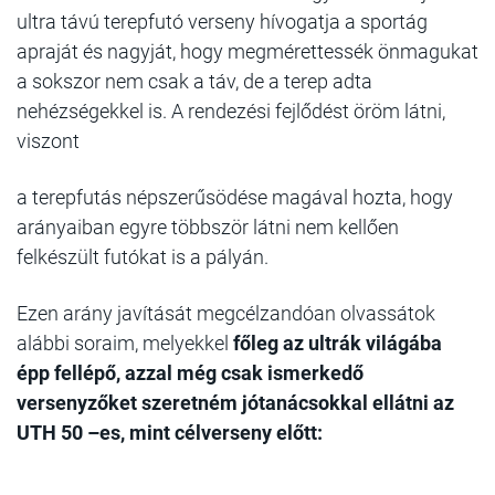
ultra távú terepfutó verseny hívogatja a sportág
apraját és nagyját, hogy megmérettessék önmagukat
a sokszor nem csak a táv, de a terep adta
nehézségekkel is. A rendezési fejlődést öröm látni,
viszont
a terepfutás népszerűsödése magával hozta, hogy
arányaiban egyre többször látni nem kellően
felkészült futókat is a pályán.
Ezen arány javítását megcélzandóan olvassátok
alábbi soraim, melyekkel
főleg az ultrák világába
épp fellépő, azzal még csak ismerkedő
versenyzőket szeretném jótanácsokkal ellátni az
UTH 50 –es, mint célverseny előtt: