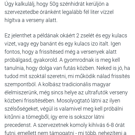
Úgy kalkulálj, hogy 50g szénhidrát kerüljön a
szervezetedbe óránként legalább fél liter vízzel
hígítva a verseny alatt.
Ez jelenthet a példának okáért 2 zselét és egy kulacs
vizet, vagy egy banánt és egy kulacs izo italt. Igen
fontos, hogy a frissítésed még a versenyek alatt
próbálgasd, gyakorold. A gyomrodnak is meg kell
tanulnia, hogy dolga van futás közben. Neked is jó, ha
tudod mit szoktál szeretni, mi működik nálad frissítés
szempontból. A kolbász tradicionális magyar
élelmiszerünk, még sincs helye az ultrafutók verseny
közbeni frissítésében. Mosolyogtató látni az ilyen
szélsőségeket, végül is valamivel meg kell próbálni
kitűnni a tömegből, így erre is sokszor látni
precedenst. A szervezetnek komoly kihívás 6-8 órát
futni, emellett nem támogatni - mi több, nehezíteni a