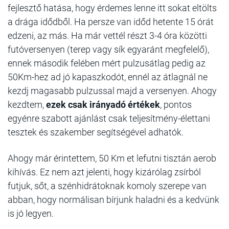
fejlesztő hatása, hogy érdemes lenne itt sokat eltölts
a drága idődből. Ha persze van időd hetente 15 órát
edzeni, az más. Ha már vettél részt 3-4 óra közötti
futóversenyen (terep vagy sík egyaránt megfelelő),
ennek második felében mért pulzusátlag pedig az
50Km-hez ad jó kapaszkodót, ennél az átlagnál ne
kezdj magasabb pulzussal majd a versenyen. Ahogy
kezdtem,
ezek csak irányadó értékek
, pontos
egyénre szabott ajánlást csak teljesítmény-élettani
tesztek és szakember segítségével adhatók.
Ahogy már érintettem, 50 Km et lefutni tisztán aerob
kihívás. Ez nem azt jelenti, hogy kizárólag zsírból
futjuk, sőt, a szénhidrátoknak komoly szerepe van
abban, hogy normálisan bírjunk haladni és a kedvünk
is jó legyen.