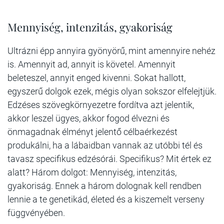
Mennyiség, intenzitás, gyakoriság
Ultrázni épp annyira gyönyörű, mint amennyire nehéz
is. Amennyit ad, annyit is követel. Amennyit
beleteszel, annyit enged kivenni. Sokat hallott,
egyszerű dolgok ezek, mégis olyan sokszor elfelejtjük.
Edzéses szövegkörnyezetre fordítva azt jelentik,
akkor leszel ügyes, akkor fogod élvezni és
önmagadnak élményt jelentő célbaérkezést
produkálni, ha a lábaidban vannak az utóbbi tél és
tavasz specifikus edzésórái. Specifikus? Mit értek ez
alatt? Három dolgot: Mennyiség, intenzitás,
gyakoriság. Ennek a három dolognak kell rendben
lennie a te genetikád, életed és a kiszemelt verseny
függvényében.