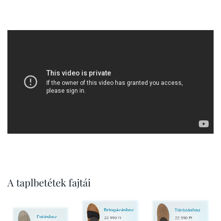
A taplbetétek fajtái