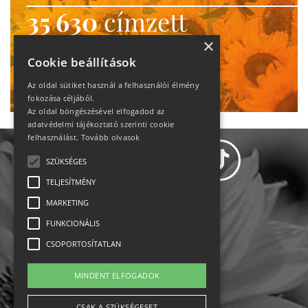
35 630
címzett
heti motiváció
×
Cookie beállítások
Ne maradj le!
Az oldal sütiket használ a felhasználói élmény
fokozása céljából.
Az oldal böngészésével elfogadod az
adatvédelmi tájékoztató szerinti cookie
felhasználást.
Tovább olvasok
SZÜKSÉGES
TELJESÍTMÉNY
MARKETING
Adatvédelem
FUNKCIONÁLIS
CSOPORTOSÍTATLAN
Állásajánlatok
MINDENT ELFOGADOK
Impresszum-kapcsolat
CSAK A SZÜKSÉGESET