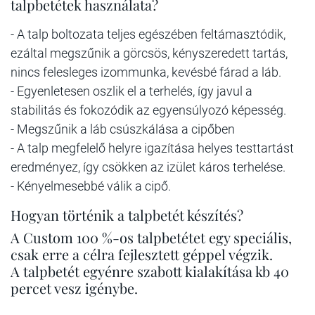
talpbetétek használata?
- A talp boltozata teljes egészében feltámasztódik,
ezáltal megszűnik a görcsös, kényszeredett tartás,
nincs felesleges izommunka, kevésbé fárad a láb.
- Egyenletesen oszlik el a terhelés, így javul a
stabilitás és fokozódik az egyensúlyozó képesség.
- Megszűnik a láb csúszkálása a cipőben
- A talp megfelelő helyre igazítása helyes testtartást
eredményez, így csökken az izület káros terhelése.
- Kényelmesebbé válik a cipő.
Hogyan történik a talpbetét készítés?
A Custom 100 %-os talpbetétet egy speciális,
csak erre a célra fejlesztett géppel végzik.
A talpbetét egyénre szabott kialakítása kb 40
percet vesz igénybe.