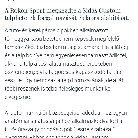
A Rokon Sport megkezdte a Sidas Custom
talpbetétek forgalmazását és lábra alakítását.
A futó- és kerékpáros cipőkben alkalmazott
tömeggyártású betétek nem képesek megfelelő
támasztékot biztosítani a talp számára. Ha a lábfej
és a talp boltíve nem egyenletesen támasztódik fel,
akkor a talp a test alátámasztása érdekében
ösztönösen,egyfajta görcsös-kapaszkodó tartást
vesz fel. Így nemcsak a talp izomzatának, de a láb
többi részének is több, felesleges munkát kell
elvégeznie.
A lábformák különbözőségeiből adódóan, az egyén
anatómiai sajátosságaihoz alkalmazkodva kell a
futó-túra-vagy bringás cipők "testre szabását"
elvégezni. Ebben segítenek a Sidas Custom