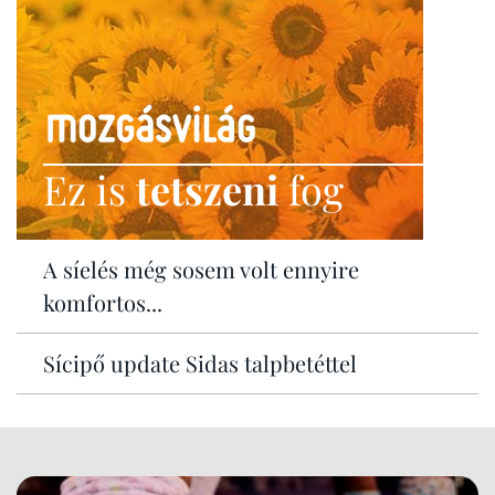
Ez is
tetszeni
fog
A síelés még sosem volt ennyire
komfortos...
Sícipő update Sidas talpbetéttel