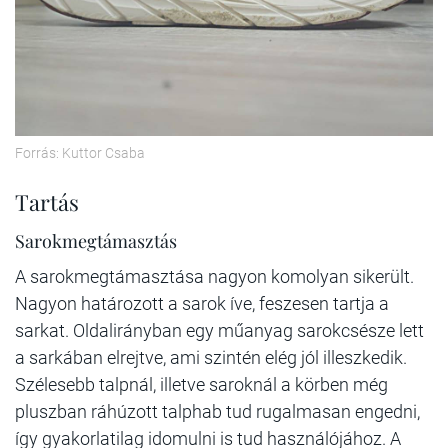
Forrás: Kuttor Csaba
Tartás
Sarokmegtámasztás
A sarokmegtámasztása nagyon komolyan sikerült.
Nagyon határozott a sarok íve, feszesen tartja a
sarkat. Oldalirányban egy műanyag sarokcsésze lett
a sarkában elrejtve, ami szintén elég jól illeszkedik.
Szélesebb talpnál, illetve saroknál a körben még
pluszban ráhúzott talphab tud rugalmasan engedni,
így gyakorlatilag idomulni is tud használójához. A