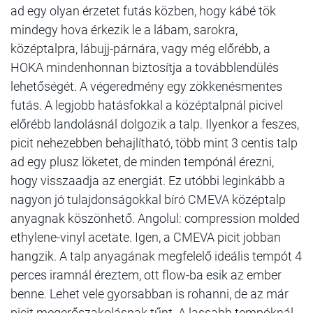
ad egy olyan érzetet futás közben, hogy kábé tök
mindegy hova érkezik le a lábam, sarokra,
középtalpra, lábujj-párnára, vagy még előrébb, a
HOKA mindenhonnan biztosítja a továbblendülés
lehetőségét. A végeredmény egy zökkenésmentes
futás. A legjobb hatásfokkal a középtalpnál picivel
előrébb landolásnál dolgozik a talp. Ilyenkor a feszes,
picit nehezebben behajlítható, több mint 3 centis talp
ad egy plusz löketet, de minden tempónál érezni,
hogy visszaadja az energiát. Ez utóbbi leginkább a
nagyon jó tulajdonságokkal bíró CMEVA középtalp
anyagnak köszönhető. Angolul: compression molded
ethylene-vinyl acetate. Igen, a CMEVA picit jobban
hangzik. A talp anyagának megfelelő ideális tempót 4
perces iramnál éreztem, ott flow-ba esik az ember
benne. Lehet vele gyorsabban is rohanni, de az már
picit megerőszakolásnak tűnt. A lassabb tempóknál