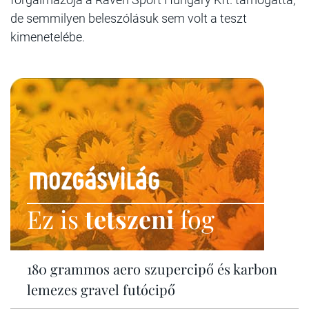
de semmilyen beleszólásuk sem volt a teszt
kimenetelébe.
Ez is
tetszeni
fog
180 grammos aero szupercipő és karbon
lemezes gravel futócipő