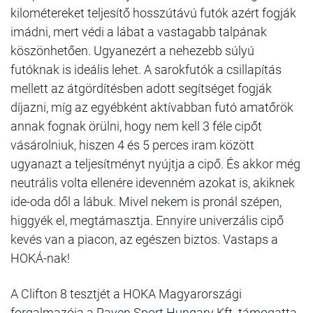
kilométereket teljesítő hosszútávú futók azért fogják
imádni, mert védi a lábat a vastagabb talpának
köszönhetően. Ugyanezért a nehezebb súlyú
futóknak is ideális lehet. A sarokfutók a csillapítás
mellett az átgördítésben adott segítséget fogják
díjazni, míg az egyébként aktívabban futó amatőrök
annak fognak örülni, hogy nem kell 3 féle cipőt
vásárolniuk, hiszen 4 és 5 perces iram között
ugyanazt a teljesítményt nyújtja a cipő. És akkor még
neutrális volta ellenére idevenném azokat is, akiknek
ide-oda dől a lábuk. Mivel nekem is pronál szépen,
higgyék el, megtámasztja. Ennyire univerzális cipő
kevés van a piacon, az egészen biztos. Vastaps a
HOKÁ-nak!
A Clifton 8 tesztjét a HOKA Magyarországi
forgalmazója a Raven Sport Hungary Kft. támogatta,