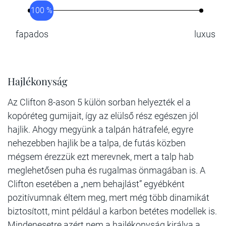
100 %
fapados
luxus
Hajlékonyság
Az Clifton 8-ason 5 külön sorban helyezték el a
kopóréteg gumijait, így az elülső rész egészen jól
hajlik. Ahogy megyünk a talpán hátrafelé, egyre
nehezebben hajlik be a talpa, de futás közben
mégsem érezzük ezt merevnek, mert a talp hab
meglehetősen puha és rugalmas önmagában is. A
Clifton esetében a „nem behajlást” egyébként
pozitívumnak éltem meg, mert még több dinamikát
biztosított, mint például a karbon betétes modellek is.
Mindenesetre azért nem a hajlékonyság királya a