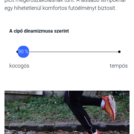
egy hihetetlenül komfortos futóélményt biztosít.
A cipő dinamizmusa szerint
90 %
kocogós
tempós