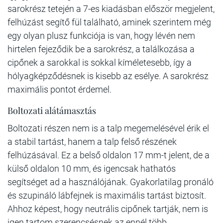
sarokrész tetején a 7-es kiadásban először megjelent,
felhúzást segítő fül található, aminek szerintem még
egy olyan plusz funkciója is van, hogy lévén nem
hirtelen fejeződik be a sarokrész, a találkozása a
cipőnek a sarokkal is sokkal kíméletesebb, így a
hólyagképződésnek is kisebb az esélye. A sarokrész
maximális pontot érdemel.
Boltozati alátámasztás
Boltozati részen nem is a talp megemelésével érik el
a stabil tartást, hanem a talp felső részének
felhúzásával. Ez a belső oldalon 17 mm-t jelent, de a
külső oldalon 10 mm, és igencsak hathatós
segítséget ad a használójának. Gyakorlatilag pronáló
és szupináló lábfejnek is maximális tartást biztosít.
Ahhoz képest, hogy neutrális cipőnek tartják, nem is
igen tartom szerencsésnek az ennél több