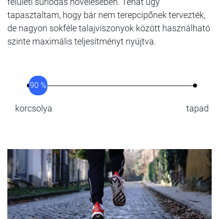
felületi súrlódás növelésében. Tehát úgy
tapasztaltam, hogy bár nem terepcipőnek tervezték,
de nagyon sokféle talajviszonyok között használható
szinte maximális teljesítményt nyújtva.
90 %
korcsolya
tapad