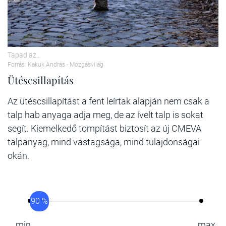
Tapad az...
Forrás: Kakuk András - Mozgásvilág
Ütéscsillapítás
Az ütéscsillapítást a fent leírtak alapján nem csak a
talp hab anyaga adja meg, de az ívelt talp is sokat
segít. Kiemelkedő tompítást biztosít az új CMEVA
talpanyag, mind vastagsága, mind tulajdonságai
okán.
90 %
min
max