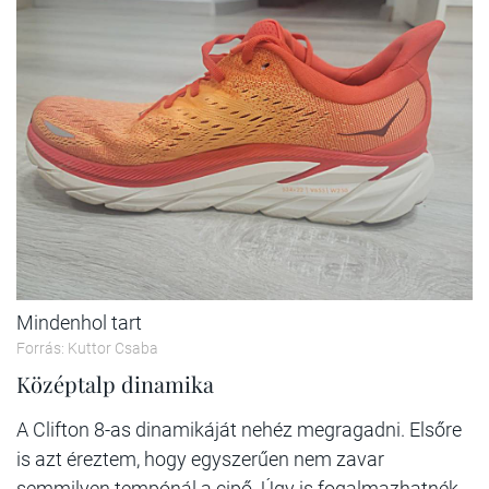
Mindenhol tart
Forrás: Kuttor Csaba
Középtalp dinamika
A Clifton 8-as dinamikáját nehéz megragadni. Elsőre
is azt éreztem, hogy egyszerűen nem zavar
semmilyen tempónál a cipő. Úgy is fogalmazhatnék,