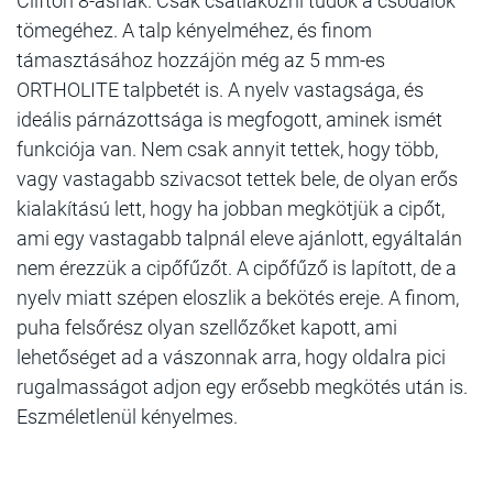
Clifton 8-asnak. Csak csatlakozni tudok a csodálók
tömegéhez. A talp kényelméhez, és finom
támasztásához hozzájön még az 5 mm-es
ORTHOLITE talpbetét is. A nyelv vastagsága, és
ideális párnázottsága is megfogott, aminek ismét
funkciója van. Nem csak annyit tettek, hogy több,
vagy vastagabb szivacsot tettek bele, de olyan erős
kialakítású lett, hogy ha jobban megkötjük a cipőt,
ami egy vastagabb talpnál eleve ajánlott, egyáltalán
nem érezzük a cipőfűzőt. A cipőfűző is lapított, de a
nyelv miatt szépen eloszlik a bekötés ereje. A finom,
puha felsőrész olyan szellőzőket kapott, ami
lehetőséget ad a vászonnak arra, hogy oldalra pici
rugalmasságot adjon egy erősebb megkötés után is.
Eszméletlenül kényelmes.