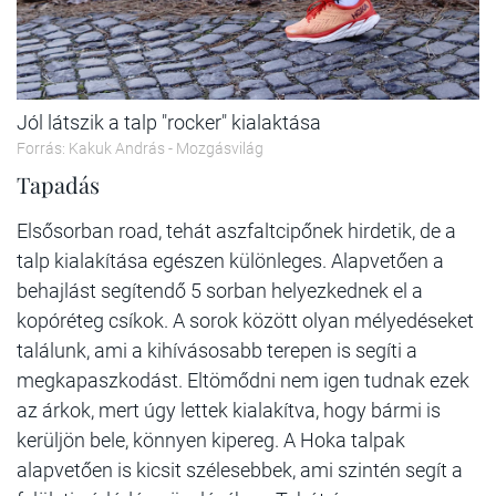
Jól látszik a talp "rocker" kialaktása
Forrás: Kakuk András - Mozgásvilág
Tapadás
Elsősorban road, tehát aszfaltcipőnek hirdetik, de a
talp kialakítása egészen különleges. Alapvetően a
behajlást segítendő 5 sorban helyezkednek el a
kopóréteg csíkok. A sorok között olyan mélyedéseket
találunk, ami a kihívásosabb terepen is segíti a
megkapaszkodást. Eltömődni nem igen tudnak ezek
az árkok, mert úgy lettek kialakítva, hogy bármi is
kerüljön bele, könnyen kipereg. A Hoka talpak
alapvetően is kicsit szélesebbek, ami szintén segít a