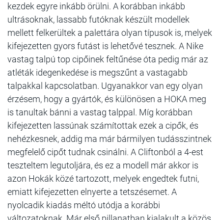
kezdek egyre inkább örülni. A korábban inkább
ultrásoknak, lassabb futóknak készült modellek
mellett felkerültek a palettára olyan típusok is, melyek
kifejezetten gyors futást is lehetővé tesznek. A Nike
vastag talpú top cipőinek feltűnése óta pedig már az
atléták idegenkedése is megszűnt a vastagabb
talpakkal kapcsolatban. Ugyanakkor van egy olyan
érzésem, hogy a gyártók, és különösen a HOKA meg
is tanultak bánni a vastag talppal. Míg korábban
kifejezetten lassúnak számítottak ezek a cipők, és
nehézkesnek, addig ma már bármilyen tudásszintnek
megfelelő cipőt tudnak csinálni. A Cliftonból a 4-est
teszteltem legutoljára, és ez a modell már akkor is
azon Hokák közé tartozott, melyek engedtek futni,
emiatt kifejezetten elnyerte a tetszésemet. A
nyolcadik kiadás méltó utódja a korábbi
változatoknak. Már első pillanatban kialakult a közös