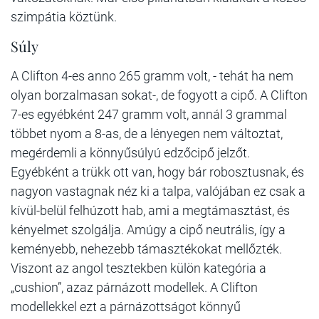
szimpátia köztünk.
Súly
A Clifton 4-es anno 265 gramm volt, - tehát ha nem
olyan borzalmasan sokat-, de fogyott a cipő. A Clifton
7-es egyébként 247 gramm volt, annál 3 grammal
többet nyom a 8-as, de a lényegen nem változtat,
megérdemli a könnyűsúlyú edzőcipő jelzőt.
Egyébként a trükk ott van, hogy bár robosztusnak, és
nagyon vastagnak néz ki a talpa, valójában ez csak a
kívül-belül felhúzott hab, ami a megtámasztást, és
kényelmet szolgálja. Amúgy a cipő neutrális, így a
keményebb, nehezebb támasztékokat mellőzték.
Viszont az angol tesztekben külön kategória a
„cushion”, azaz párnázott modellek. A Clifton
modellekkel ezt a párnázottságot könnyű