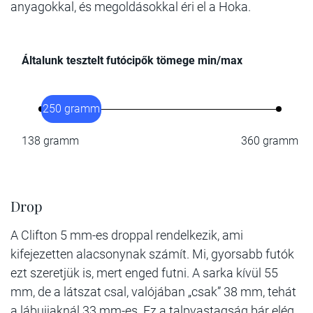
anyagokkal, és megoldásokkal éri el a Hoka.
Általunk tesztelt futócipők tömege min/max
250 gramm
138 gramm
360 gramm
Drop
A Clifton 5 mm-es droppal rendelkezik, ami
kifejezetten alacsonynak számít. Mi, gyorsabb futók
ezt szeretjük is, mert enged futni. A sarka kívül 55
mm, de a látszat csal, valójában „csak” 38 mm, tehát
a lábujjaknál 33 mm-es. Ez a talpvastagság bár elég