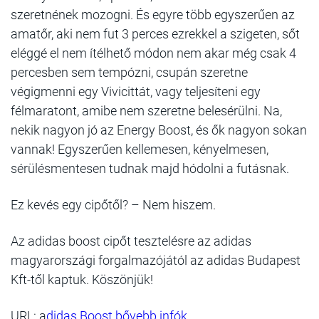
szeretnének mozogni. És egyre több egyszerűen az
amatőr, aki nem fut 3 perces ezrekkel a szigeten, sőt
eléggé el nem ítélhető módon nem akar még csak 4
percesben sem tempózni, csupán szeretne
végigmenni egy Vivicittát, vagy teljesíteni egy
félmaratont, amibe nem szeretne belesérülni. Na,
nekik nagyon jó az Energy Boost, és ők nagyon sokan
vannak! Egyszerűen kellemesen, kényelmesen,
sérülésmentesen tudnak majd hódolni a futásnak.
Ez kevés egy cipőtől? – Nem hiszem.
Az adidas boost cipőt tesztelésre az adidas
magyarországi forgalmazójától az adidas Budapest
Kft-től kaptuk. Köszönjük!
URL:
a
didas Boost bővebb infók...