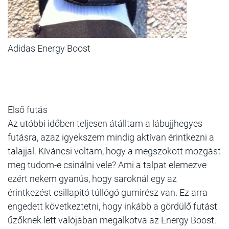
Adidas Energy Boost
Első futás
Az utóbbi időben teljesen átálltam a lábujjhegyes
futásra, azaz igyekszem mindig aktívan érintkezni a
talajjal. Kíváncsi voltam, hogy a megszokott mozgást
meg tudom-e csinálni vele? Ami a talpat elemezve
ezért nekem gyanús, hogy saroknál egy az
érintkezést csillapító túllógó gumirész van. Ez arra
engedett következtetni, hogy inkább a gördülő futást
űzőknek lett valójában megalkotva az Energy Boost.