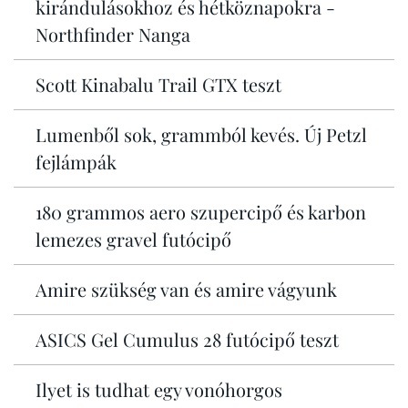
kirándulásokhoz és hétköznapokra -
Northfinder Nanga
Scott Kinabalu Trail GTX teszt
Lumenből sok, grammból kevés. Új Petzl
fejlámpák
180 grammos aero szupercipő és karbon
lemezes gravel futócipő
Amire szükség van és amire vágyunk
ASICS Gel Cumulus 28 futócipő teszt
Ilyet is tudhat egy vonóhorgos