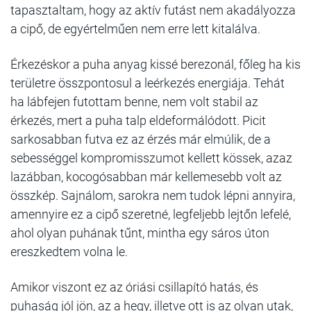
tapasztaltam, hogy az aktív futást nem akadályozza
a cipő, de egyértelműen nem erre lett kitalálva.
Érkezéskor a puha anyag kissé berezonál, főleg ha kis
területre összpontosul a leérkezés energiája. Tehát
ha lábfejen futottam benne, nem volt stabil az
érkezés, mert a puha talp eldeformálódott. Picit
sarkosabban futva ez az érzés már elmúlik, de a
sebességgel kompromisszumot kellett kössek, azaz
lazábban, kocogósabban már kellemesebb volt az
összkép. Sajnálom, sarokra nem tudok lépni annyira,
amennyire ez a cipő szeretné, legfeljebb lejtőn lefelé,
ahol olyan puhának tűnt, mintha egy sáros úton
ereszkedtem volna le.
Amikor viszont ez az óriási csillapító hatás, és
puhaság jól jön, az a hegy, illetve ott is az olyan utak,