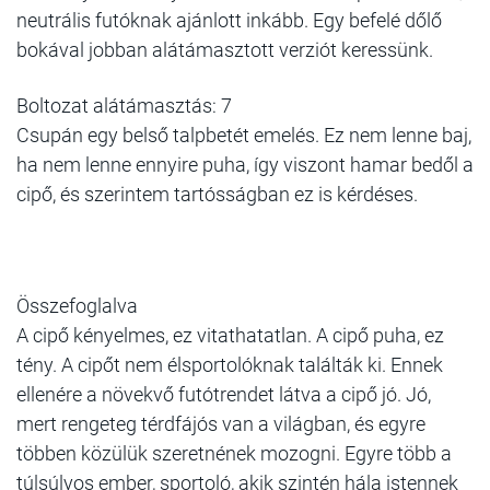
neutrális futóknak ajánlott inkább. Egy befelé dőlő
bokával jobban alátámasztott verziót keressünk.
Boltozat alátámasztás: 7
Csupán egy belső talpbetét emelés. Ez nem lenne baj,
ha nem lenne ennyire puha, így viszont hamar bedől a
cipő, és szerintem tartósságban ez is kérdéses.
Összefoglalva
A cipő kényelmes, ez vitathatatlan. A cipő puha, ez
tény. A cipőt nem élsportolóknak találták ki. Ennek
ellenére a növekvő futótrendet látva a cipő jó. Jó,
mert rengeteg térdfájós van a világban, és egyre
többen közülük szeretnének mozogni. Egyre több a
túlsúlyos ember, sportoló, akik szintén hála istennek