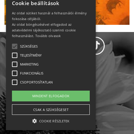
Cookie beállítások
Ne maradj le!
Az oldal sütiket használ a felhasználói élmény
fokozása céljából.
Az oldal böngészésével elfogadod az
adatvédelmi tájékoztató szerinti cookie
felhasználást.
Tovább olvasok
SZÜKSÉGES
TELJESÍTMÉNY
MARKETING
Adatvédelem
FUNKCIONÁLIS
CSOPORTOSÍTATLAN
Állásajánlatok
MINDENT ELFOGADOK
Impresszum-kapcsolat
CSAK A SZÜKSÉGESET
Jogi nyilatkozat
COOKIE RÉSZLETEK
Rólunk