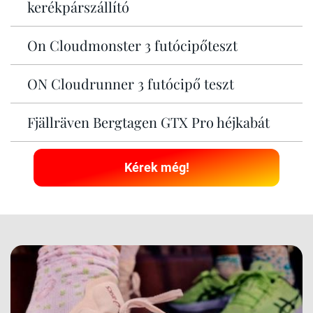
kerékpárszállító
On Cloudmonster 3 futócipőteszt
ON Cloudrunner 3 futócipő teszt
Fjällräven Bergtagen GTX Pro héjkabát
Kérek még!