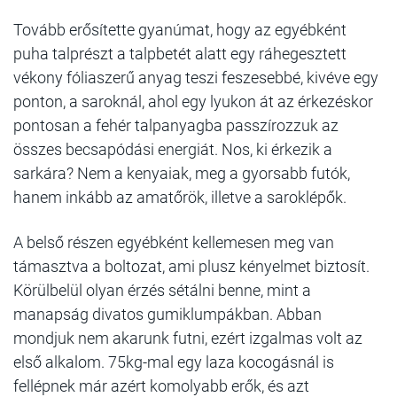
Tovább erősítette gyanúmat, hogy az egyébként
puha talprészt a talpbetét alatt egy ráhegesztett
vékony fóliaszerű anyag teszi feszesebbé, kivéve egy
ponton, a saroknál, ahol egy lyukon át az érkezéskor
pontosan a fehér talpanyagba passzírozzuk az
összes becsapódási energiát. Nos, ki érkezik a
sarkára? Nem a kenyaiak, meg a gyorsabb futók,
hanem inkább az amatőrök, illetve a saroklépők.
A belső részen egyébként kellemesen meg van
támasztva a boltozat, ami plusz kényelmet biztosít.
Körülbelül olyan érzés sétálni benne, mint a
manapság divatos gumiklumpákban. Abban
mondjuk nem akarunk futni, ezért izgalmas volt az
első alkalom. 75kg-mal egy laza kocogásnál is
fellépnek már azért komolyabb erők, és azt