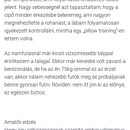
jelent. Nagy sebességnél azt tapasztaltam, hogy a
cipő minden érkezésbe beleremeg, ami nagyon
megnehezítette a rohanást, a lábam folyamatosan
igyekezett kontrollálni, mintha egy „pillow training”-en
lettem volna.
Az iramfutásnál már kicsit vízszintesebb talppal
érintkezem a talajjal. Ekkor már kevésbé volt zavaró a
berezonálás, de ha az én 75kg-ommal ez az érzet
van, akkor nálam nehezebb futók meg se próbáljanak
benne gyorsan futni. Röviden: nem itt jön ki az előnye,
ez egészen biztos.
Amatőr edzés
Hogy egy célközönségnek számító ember véleménye