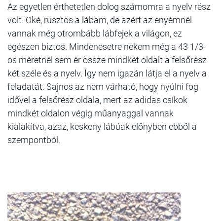
Az egyetlen érthetetlen dolog számomra a nyelv rész
volt. Oké, rüsztös a lábam, de azért az enyémnél
vannak még otrombább lábfejek a világon, ez
egészen biztos. Mindenesetre nekem még a 43 1/3-
os méretnél sem ér össze mindkét oldalt a felsőrész
két széle és a nyelv. Így nem igazán látja el a nyelv a
feladatát. Sajnos az nem várható, hogy nyúlni fog
idővel a felsőrész oldala, mert az adidas csíkok
mindkét oldalon végig műanyaggal vannak
kialakítva, azaz, keskeny lábúak előnyben ebből a
szempontból.