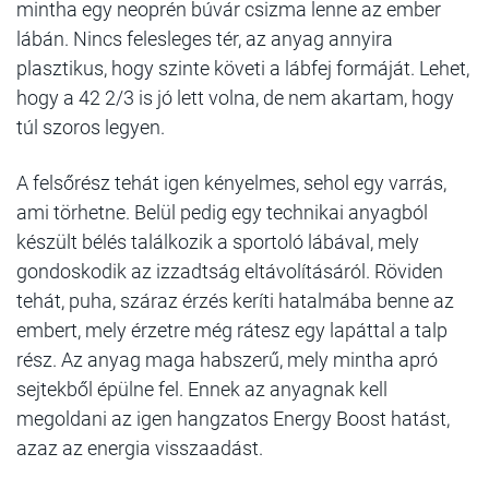
mintha egy neoprén búvár csizma lenne az ember
lábán. Nincs felesleges tér, az anyag annyira
plasztikus, hogy szinte követi a lábfej formáját. Lehet,
hogy a 42 2/3 is jó lett volna, de nem akartam, hogy
túl szoros legyen.
A felsőrész tehát igen kényelmes, sehol egy varrás,
ami törhetne. Belül pedig egy technikai anyagból
készült bélés találkozik a sportoló lábával, mely
gondoskodik az izzadtság eltávolításáról. Röviden
tehát, puha, száraz érzés keríti hatalmába benne az
embert, mely érzetre még rátesz egy lapáttal a talp
rész. Az anyag maga habszerű, mely mintha apró
sejtekből épülne fel. Ennek az anyagnak kell
megoldani az igen hangzatos Energy Boost hatást,
azaz az energia visszaadást.