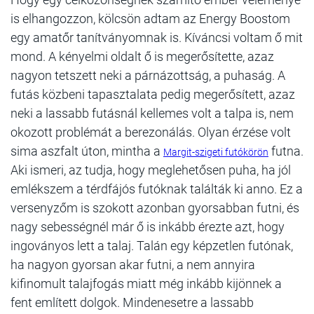
is elhangozzon, kölcsön adtam az Energy Boostom
egy amatőr tanítványomnak is. Kíváncsi voltam ő mit
mond. A kényelmi oldalt ő is megerősítette, azaz
nagyon tetszett neki a párnázottság, a puhaság. A
futás közbeni tapasztalata pedig megerősített, azaz
neki a lassabb futásnál kellemes volt a talpa is, nem
okozott problémát a berezonálás. Olyan érzése volt
sima aszfalt úton, mintha a
futna.
Margit-szigeti futókörön
Aki ismeri, az tudja, hogy meglehetősen puha, ha jól
emlékszem a térdfájós futóknak találták ki anno. Ez a
versenyzőm is szokott azonban gyorsabban futni, és
nagy sebességnél már ő is inkább érezte azt, hogy
ingoványos lett a talaj. Talán egy képzetlen futónak,
ha nagyon gyorsan akar futni, a nem annyira
kifinomult talajfogás miatt még inkább kijönnek a
fent említett dolgok. Mindenesetre a lassabb