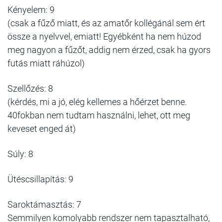
Kényelem:
9
(csak a fűző miatt, és az amatőr kollégánál sem ért
össze a nyelvvel, emiatt! Egyébként ha nem húzod
meg nagyon a fűzőt, addig nem érzed, csak ha gyors
futás miatt ráhúzol)
Szellőzés: 8
(kérdés, mi a jó, elég kellemes a hőérzet benne.
40fokban nem tudtam használni, lehet, ott meg
keveset enged át)
Súly: 8
Ütéscsillapítás: 9
Saroktámasztás: 7
Semmilyen komolyabb rendszer nem tapasztalható,