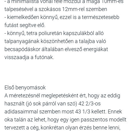
- a minimalista vonal felé mozdul a maga 10mm-es
talpesésével a szokásos 12mm-rel szemben
- kiemelkedően könnyű, ezzel is a természetesebb
futást segítve elő.
- könnyű, tetra poliuretán kapszulákból alló
talpanyagának köszönhetően a talajba való
becsapódáskor általában elvesző energiákat
visszaadja a futónak.
Első benyomások
A méretezésnél meglepetésként ért, hogy az eddig
használt (jó sok párról van szó) 42 2/3-os
adidasaimmal szemben most 43 1/3 kellett. Ennek
oka talán az lehet, hogy egy igen passzentos modellt
tervezett a cég, konkrétan olyan érzés benne lenni,