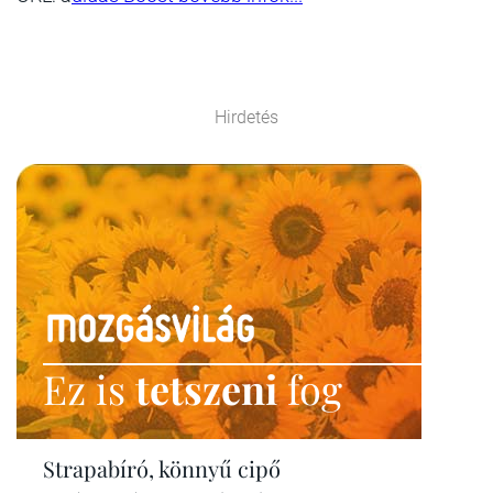
Hirdetés
Ez is
tetszeni
fog
Strapabíró, könnyű cipő