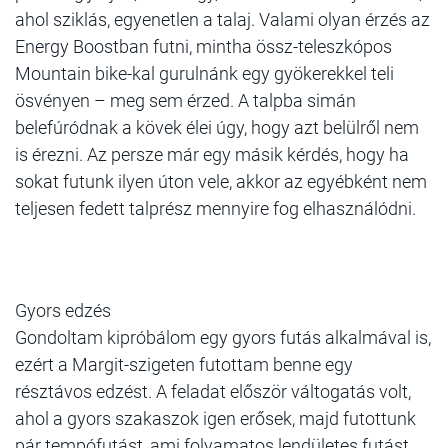
ahol sziklás, egyenetlen a talaj.
Valami olyan érzés az
Energy Boostban futni, mintha össz-teleszkópos
Mountain bike-kal gurulnánk egy gyökerekkel teli
ösvényen – meg sem érzed.
A talpba simán
belefúródnak a kövek élei úgy, hogy azt belülről nem
is érezni. Az persze már egy másik kérdés, hogy ha
sokat futunk ilyen úton vele, akkor az egyébként nem
teljesen fedett talprész mennyire fog elhasználódni.
Gyors edzés
Gondoltam kipróbálom egy gyors futás alkalmával is,
ezért a Margit-szigeten futottam benne egy
résztávos edzést. A feladat először váltogatás volt,
ahol a gyors szakaszok igen erősek, majd futottunk
pár tempófutást, ami folyamatos lendületes futást