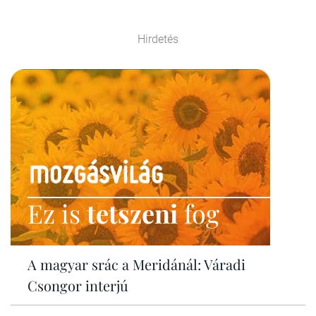
Hirdetés
Ez is
tetszeni
fog
A magyar srác a Meridánál: Váradi
Csongor interjú