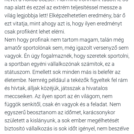
nap alatt és ezzel az extrém teljesítéssel messze a
világ legjobbja lett! Elképzelhetetlen eredmény, bár ő
ezt vitatja, mint ahogy azt is, hogy ilyen eredményt
csak profiként lehet elérni.
Nem hogy profinak nem tartom magam, talán még
amatőr sportolónak sem, még igazolt versenyző sem
vagyok. Én úgy fogalmaznék, hogy szeretek sportolni,
a sportban egyéni vállalkozónak számítok, ez a
státuszom. Emellett sok minden más is belefér az
életembe. Nemrég például a tekézők figyeltek fel rám
és hívtak, álljak közéjük, játsszak a hivatalos
meccseiken. Az ilyen sport az én világom, nem
függök senkitől, csak én vagyok és a feladat. Nem
egyszerű beosztanom az időmet, karácsonykor
született a kislányunk, a sok ember megélhetését
biztosító vállalkozás is sok időt igényel, nem beszélve