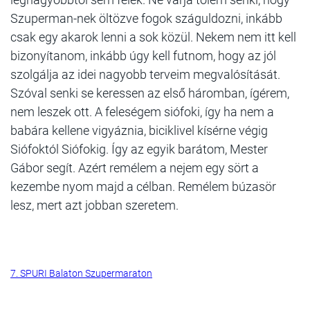
Szuperman-nek öltözve fogok száguldozni, inkább
csak egy akarok lenni a sok közül. Nekem nem itt kell
bizonyítanom, inkább úgy kell futnom, hogy az jól
szolgálja az idei nagyobb terveim megvalósítását.
Szóval senki se keressen az első háromban, ígérem,
nem leszek ott. A feleségem siófoki, így ha nem a
babára kellene vigyáznia, biciklivel kísérne végig
Siófoktól Siófokig. Így az egyik barátom, Mester
Gábor segít. Azért remélem a nejem egy sört a
kezembe nyom majd a célban. Remélem búzasör
lesz, mert azt jobban szeretem.
7. SPURI Balaton Szupermaraton