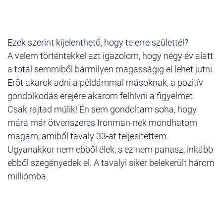
Ezek szerint kijelenthető, hogy te erre születtél?
A velem történtekkel azt igazolom, hogy négy év alatt
a totál semmiből bármilyen magasságig el lehet jutni.
Erőt akarok adni a példámmal másoknak, a pozitív
gondolkodás erejére akarom felhívni a figyelmet.
Csak rajtad múlik! Én sem gondoltam soha, hogy
mára már ötvenszeres Ironman-nek mondhatom
magam, amiből tavaly 33-at teljesítettem.
Ugyanakkor nem ebből élek, s ez nem panasz, inkább
ebből szegényedek el. A tavalyi siker belekerült három
milliómba.