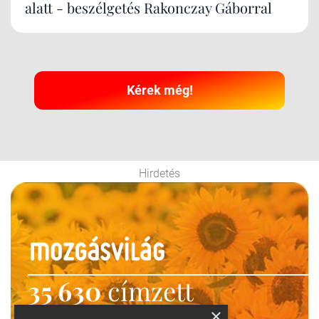
alatt - beszélgetés Rakonczay Gáborral
Kérek még!
Hirdetés
35 630
címzett
×