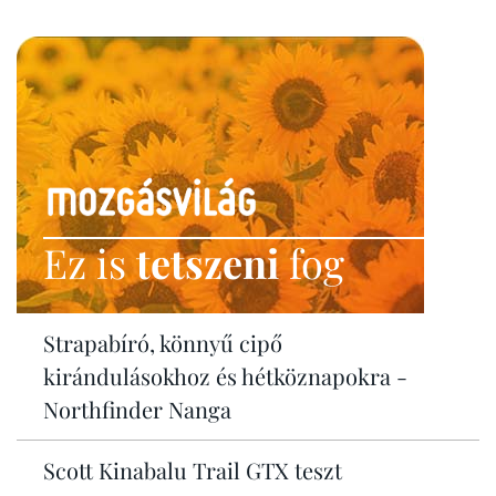
Ez is
tetszeni
fog
Strapabíró, könnyű cipő
kirándulásokhoz és hétköznapokra -
Northfinder Nanga
Scott Kinabalu Trail GTX teszt