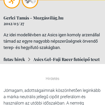
Gerlei Tamás - Mozgásvilág.hu
2012/03/27
Az idei modellévben az Asics igen komoly arzenállal
támad az egyre nagyobb népszerűségnek örvendő
terep- és hegyifutó szakágban.
futas/hirek
Asics Gel-Fuji Racer futócipő teszt
Hirdetés
Jómagam, adottságaimnak köszönhetően leginkább
a márka neutrális jellegű cipőit preferálom és
használom az utóbbi időszakban. A nemrég