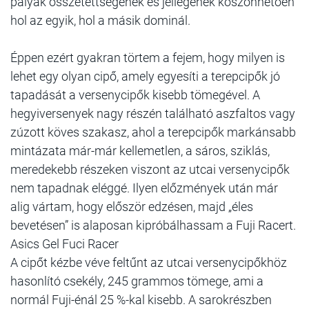
pályák összetettségének és jellegének köszönhetően
hol az egyik, hol a másik dominál.
Éppen ezért gyakran törtem a fejem, hogy milyen is
lehet egy olyan cipő, amely egyesíti a terepcipők jó
tapadását a versenycipők kisebb tömegével. A
hegyiversenyek nagy részén található aszfaltos vagy
zúzott köves szakasz, ahol a terepcipők markánsabb
mintázata már-már kellemetlen, a sáros, sziklás,
meredekebb részeken viszont az utcai versenycipők
nem tapadnak eléggé. Ilyen előzmények után már
alig vártam, hogy először edzésen, majd „éles
bevetésen” is alaposan kipróbálhassam a Fuji Racert.
Asics Gel Fuci Racer
A cipőt kézbe véve feltűnt az utcai versenycipőkhöz
hasonlító csekély, 245 grammos tömege, ami a
normál Fuji-énál 25 %-kal kisebb. A sarokrészben