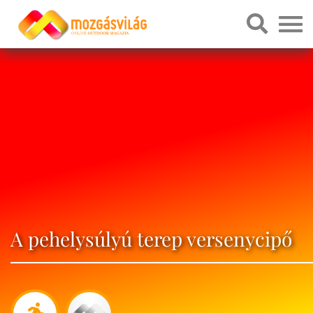
A pehelysúlyú terep versenycipő