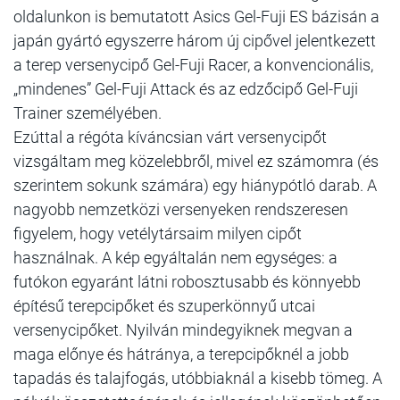
oldalunkon is bemutatott Asics Gel-Fuji ES bázisán a
japán gyártó egyszerre három új cipővel jelentkezett
a terep versenycipő Gel-Fuji Racer, a konvencionális,
„mindenes” Gel-Fuji Attack és az edzőcipő Gel-Fuji
Trainer személyében.
Ezúttal a régóta kíváncsian várt versenycipőt
vizsgáltam meg közelebbről, mivel ez számomra (és
szerintem sokunk számára) egy hiánypótló darab. A
nagyobb nemzetközi versenyeken rendszeresen
figyelem, hogy vetélytársaim milyen cipőt
használnak. A kép egyáltalán nem egységes: a
futókon egyaránt látni robosztusabb és könnyebb
építésű terepcipőket és szuperkönnyű utcai
versenycipőket. Nyilván mindegyiknek megvan a
maga előnye és hátránya, a terepcipőknél a jobb
tapadás és talajfogás, utóbbiaknál a kisebb tömeg. A