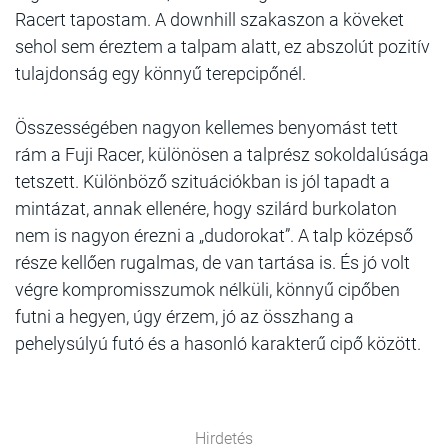
Racert tapostam. A downhill szakaszon a köveket
sehol sem éreztem a talpam alatt, ez abszolút pozitív
tulajdonság egy könnyű terepcipőnél.
Összességében nagyon kellemes benyomást tett
rám a Fuji Racer, különösen a talprész sokoldalúsága
tetszett. Különböző szituációkban is jól tapadt a
mintázat, annak ellenére, hogy szilárd burkolaton
nem is nagyon érezni a „dudorokat”. A talp középső
része kellően rugalmas, de van tartása is. És jó volt
végre kompromisszumok nélküli, könnyű cipőben
futni a hegyen, úgy érzem, jó az összhang a
pehelysúlyú futó és a hasonló karakterű cipő között.
Hirdetés