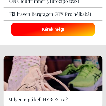
ON Cloudrunner 3 futócipő teszt
Fjällräven Bergtagen GTX Pro héjkabát
Kérek még!
Milyen cipő kell HYROX-ra?