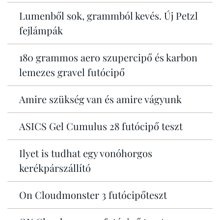
Lumenből sok, grammból kevés. Új Petzl
fejlámpák
180 grammos aero szupercipő és karbon
lemezes gravel futócipő
Amire szükség van és amire vágyunk
ASICS Gel Cumulus 28 futócipő teszt
Ilyet is tudhat egy vonóhorgos
kerékpárszállító
On Cloudmonster 3 futócipőteszt