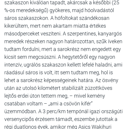
szakaszon kiválóan tapadt, akárcsak a későbbi (25
%-os meredekségű) gyökeres, majd hóolvadástól
sáros szakaszokon. A hófoltokat szándékosan
kikerültem, mert nem akartam miatta értékes
másodperceket veszíteni. A szerpentines, kanyargós
meredek részeken nagyon határozottan, szűk íveken
tudtam fordulni, mert a sarokrész nem engedett egy
kicsit sem megcsúszni. A hegytetőről egy nagyon
intenzív, ugrálós szakaszon kellett lefelé haladni, ami
ráadásul sáros is volt, itt sem tudtam meg, hol is
lehet a sarokrész képességeinek határa. Az ösvény
után az utolsó kilométert stabilizált zúzottköves
lejtős erdei úton tettem meg, – mivel kemény
csatában voltam – „ami a csövön kifér”
üzemmódban. A 3 perc/km tempónál igazi országúti
versenycipős érzésem támadt, eszembe jutottak a
régi duatlonos évek, amikor még Asics Wakihuri