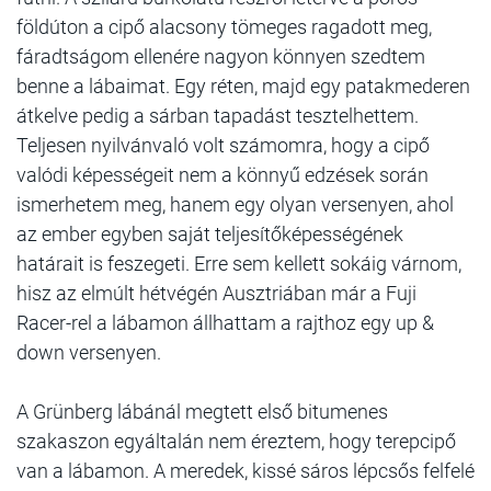
földúton a cipő alacsony tömeges ragadott meg,
fáradtságom ellenére nagyon könnyen szedtem
benne a lábaimat. Egy réten, majd egy patakmederen
átkelve pedig a sárban tapadást tesztelhettem.
Teljesen nyilvánvaló volt számomra, hogy a cipő
valódi képességeit nem a könnyű edzések során
ismerhetem meg, hanem egy olyan versenyen, ahol
az ember egyben saját teljesítőképességének
határait is feszegeti. Erre sem kellett sokáig várnom,
hisz az elmúlt hétvégén Ausztriában már a Fuji
Racer-rel a lábamon állhattam a rajthoz egy up &
down versenyen.
A Grünberg lábánál megtett első bitumenes
szakaszon egyáltalán nem éreztem, hogy terepcipő
van a lábamon. A meredek, kissé sáros lépcsős felfelé