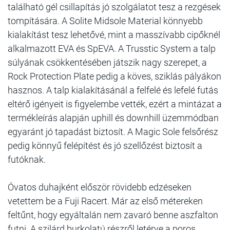
található gél csillapítás jó szolgálatot tesz a rezgések
tompítására. A Solite Midsole Material könnyebb
kialakítást tesz lehetővé, mint a masszívabb cipőknél
alkalmazott EVA és SpEVA. A Trusstic System a talp
súlyának csökkentésében játszik nagy szerepet, a
Rock Protection Plate pedig a köves, sziklás pályákon
hasznos. A talp kialakításánál a felfelé és lefelé futás
eltérő igényeit is figyelembe vették, ezért a mintázat a
termékleírás alapján uphill és downhill üzemmódban
egyaránt jó tapadást biztosít. A Magic Sole felsőrész
pedig könnyű felépítést és jó szellőzést biztosít a
futóknak.
Óvatos duhajként először rövidebb edzéseken
vetettem be a Fuji Racert. Már az első métereken
feltűnt, hogy egyáltalán nem zavaró benne aszfalton
futni. A szilárd burkolatú részről letérve a poros