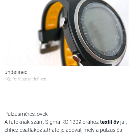
undefined
Kép forrása: undefined
Pulzusmérés, övek
A futóknak szánt Sigma RC 1209 órához
textil öv
jár,
ehhez csatlakoztatható jeladóval, mely a pulzus és