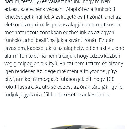
dátum, testsúly) és választhatunk, hogy milyen
edzést szeretnénk végezni. Alapból ez a funkció 3
lehetőséget kínál fel. A zsírégető és fit zónát, ahol az
életkor és maximális pulzus alapján automatikusan
meghatározott zónákban edzhetünk és az egyéni
funkciót, ahol beállíthatjuk a kívánt zónát. Ezután
javaslom, kapcsoljuk ki az alaphelyzetben aktív „zone
alarm” funkciót, ha nem akarjuk, hogy edzés közben
végig csipogjon a kütyü. Én ezt nem tettem és bizony
igen rendesen az idegeimre ment a folytonos „píty-
píty”, amikor átmozgató futáson jelzett, hogy 138
fölött fussak. Az utolsó edzést az órák tárolják, így fel
tudjuk jegyezni a főbb értékeket akár később is.