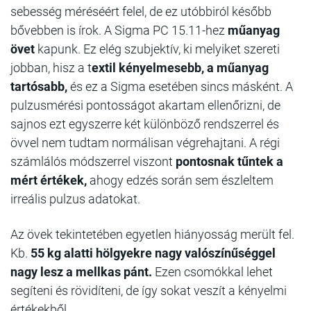
sebesség méréséért felel, de ez utóbbiról később
bővebben is írok. A Sigma PC 15.11-hez
műanyag
övet
kapunk. Ez elég szubjektív, ki melyiket szereti
jobban, hisz a t
extil kényelmesebb, a műanyag
tartósabb,
és ez a Sigma esetében sincs másként. A
pulzusmérési pontosságot akartam ellenőrizni, de
sajnos ezt egyszerre két különböző rendszerrel és
övvel nem tudtam normálisan végrehajtani. A régi
számlálós módszerrel viszont
pontosnak tűntek a
mért értékek,
ahogy edzés során sem észleltem
irreális pulzus adatokat.
Az övek tekintetében egyetlen hiányosság merült fel.
Kb.
55 kg alatti hölgyekre nagy valószínűséggel
nagy lesz a mellkas pánt.
Ezen csomókkal lehet
segíteni és rövidíteni, de így sokat veszít a kényelmi
értékekből.