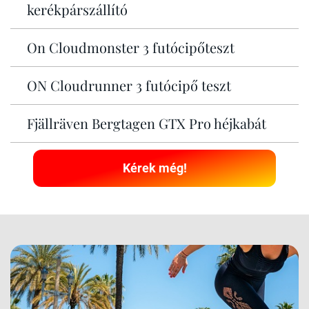
kerékpárszállító
On Cloudmonster 3 futócipőteszt
ON Cloudrunner 3 futócipő teszt
Fjällräven Bergtagen GTX Pro héjkabát
Kérek még!