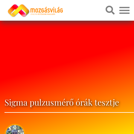
Sigma pulzusmérő órák tesztje