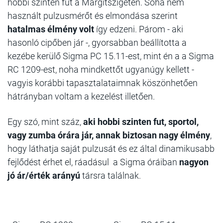
hobbi szinten fut a Margitszigeten. Soha nem
használt pulzusmérőt és elmondása szerint
hatalmas élmény volt
így edzeni. Párom - aki
hasonló cipőben jár -, gyorsabban beállította a
kezébe kerülő Sigma PC 15.11-est, mint én a a Sigma
RC 1209-est, noha mindkettőt ugyanúgy kellett -
vagyis korábbi tapasztalataimnak köszönhetően
hátrányban voltam a kezelést illetően.
Egy szó, mint száz,
aki hobbi szinten fut, sportol,
vagy zumba órára jár, annak biztosan nagy élmény
,
hogy láthatja saját pulzusát és ez által dinamikusabb
fejlődést érhet el, ráadásul a Sigma óráiban
nagyon
jó ár/érték arányú
társra találnak.