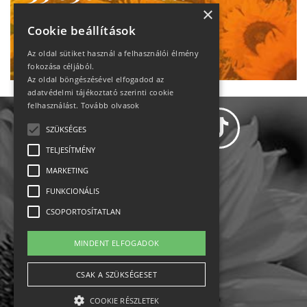
heti motiváció
×
Cookie beállítások
Ne maradj le!
Az oldal sütiket használ a felhasználói élmény
fokozása céljából.
Az oldal böngészésével elfogadod az
adatvédelmi tájékoztató szerinti cookie
felhasználást.
Tovább olvasok
SZÜKSÉGES
TELJESÍTMÉNY
MARKETING
Adatvédelem
FUNKCIONÁLIS
CSOPORTOSÍTATLAN
Állásajánlatok
MINDENT ELFOGADOK
Impresszum-kapcsolat
CSAK A SZÜKSÉGESET
Jogi nyilatkozat
COOKIE RÉSZLETEK