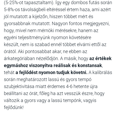
(5-25%-ot tapasztaltam). Így egy dombos futás során
5-8%-os távolságbeli eltéréssel értem haza, ami azért
jól mutatott a kijelzőn, hiszen többet mért és
gyorsabbnak mutatott. Nagyon fontos megjegyezni,
hogy, mivel nem mérnöki mérésekre, hanem az
egyéni teljesítményünk nyomon követésére
készült, nem is szabad ennél többet elvárni ettől az
órától. Aki pontosabbat akar, ne ebben az
árkategóriában nézelődjön. A másik, hogy
az értékek
egymáshoz viszonyítva reálisak és konstansak
,
tehát
a fejlődést nyomon tudjuk követni.
A kalibrálás
során meghatározott lassú és gyors tempó
szubjektivitása miatt érdemes 4-6 hetente újra
beállítani az órát, főleg ha azt vesszük észre, hogy
változik a gyors vagy a lassú tempónk, vagyis
fejlődünk!