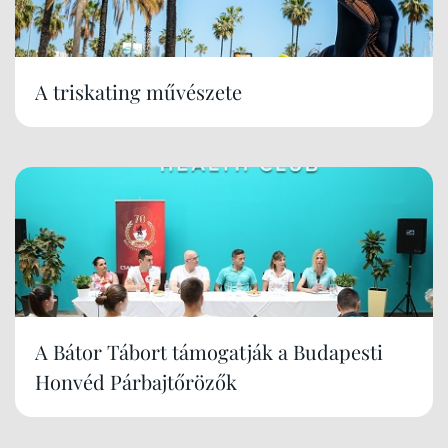
A triskating művészete
A Bátor Tábort támogatják a Budapesti
Honvéd Párbajtőrözők