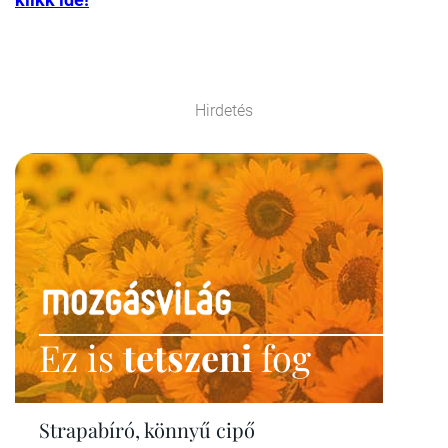
Hirdetés
Ez is
tetszeni
fog
Strapabíró, könnyű cipő