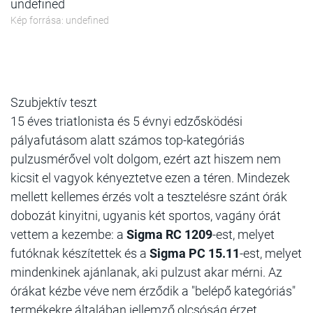
undefined
Kép forrása: undefined
Szubjektív teszt
15 éves triatlonista és 5 évnyi edzősködési
pályafutásom alatt számos top-kategóriás
pulzusmérővel volt dolgom, ezért azt hiszem nem
kicsit el vagyok kényeztetve ezen a téren. Mindezek
mellett kellemes érzés volt a tesztelésre szánt órák
dobozát kinyitni, ugyanis két sportos, vagány órát
vettem a kezembe: a
Sigma RC 1209
-est, melyet
futóknak készítettek és a
Sigma PC 15.11
-est, melyet
mindenkinek ajánlanak, aki pulzust akar mérni. Az
órákat kézbe véve nem érződik a "belépő kategóriás"
termékekre általában jellemző olcsóság érzet.