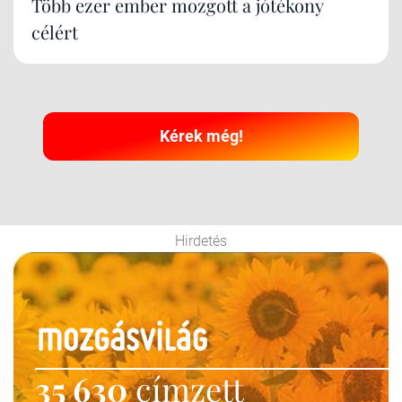
Több ezer ember mozgott a jótékony
célért
Kérek még!
Hirdetés
35 630
címzett