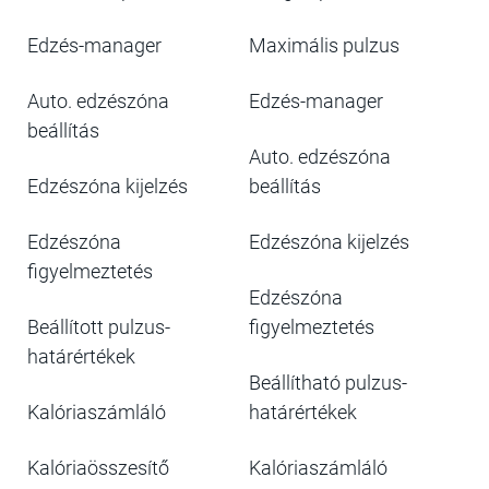
Edzés-manager
Maximális pulzus
Auto. edzészóna
Edzés-manager
beállítás
Auto. edzészóna
Edzészóna kijelzés
beállítás
Edzészóna
Edzészóna kijelzés
figyelmeztetés
Edzészóna
Beállított pulzus-
figyelmeztetés
határértékek
Beállítható pulzus-
Kalóriaszámláló
határértékek
Kalóriaösszesítő
Kalóriaszámláló