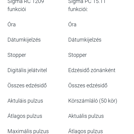
Sigma RC 1209
Sigma PC 15.11
funkciói
funkciói:
Óra
Óra
Dátumkijelzés
Dátumkijelzés
Stopper
Stopper
Digitális jelátvitel
Edzésidő zónánként
Összes edzésidő
Összes edzésidő
Aktuláis pulzus
Körszámláló (50 kör)
Átlagos pulzus
Aktuális pulzus
Maximális pulzus
Átlagos pulzus