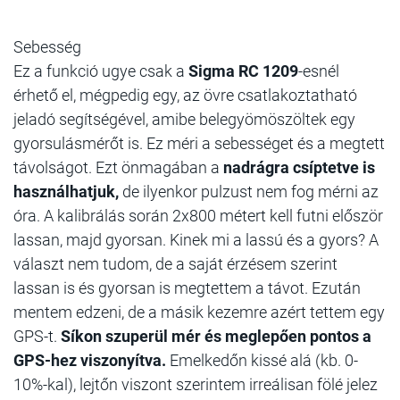
Sebesség
Ez a funkció ugye csak a
Sigma RC 1209
-esnél
érhető el, mégpedig egy, az övre csatlakoztatható
jeladó segítségével, amibe belegyömöszöltek egy
gyorsulásmérőt is. Ez méri a sebességet és a megtett
távolságot. Ezt önmagában a
nadrágra csíptetve is
használhatjuk,
de ilyenkor pulzust nem fog mérni az
óra. A kalibrálás során 2x800 métert kell futni először
lassan, majd gyorsan. Kinek mi a lassú és a gyors? A
választ nem tudom, de a saját érzésem szerint
lassan is és gyorsan is megtettem a távot. Ezután
mentem edzeni, de a másik kezemre azért tettem egy
GPS-t.
Síkon szuperül mér és meglepően pontos a
GPS-hez viszonyítva.
Emelkedőn kissé alá (kb. 0-
10%-kal), lejtőn viszont szerintem irreálisan fölé jelez