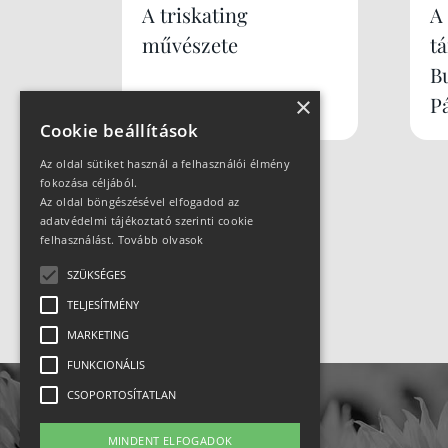
A triskating
A
művészete
t
B
×
P
Cookie beállítások
Az oldal sütiket használ a felhasználói élmény
fokozása céljából.
Az oldal böngészésével elfogadod az
adatvédelmi tájékoztató szerinti cookie
felhasználást.
Tovább olvasok
SZÜKSÉGES
TELJESÍTMÉNY
MARKETING
FUNKCIONÁLIS
CSOPORTOSÍTATLAN
MINDENT ELFOGADOK