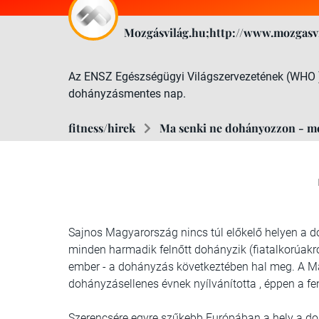
Mozgásvilág.hu;http://www.mozgasvi
Az ENSZ Egészségügyi Világszervezetének (WHO 
dohányzásmentes nap.
fitness/hirek
Ma senki ne dohányozzon - m
Sajnos Magyarország nincs túl előkelő helyen a do
minden harmadik felnőtt dohányzik (fiatalkorúakró
ember - a dohányzás következtében hal meg. A 
dohányzásellenes évnek nyílvánította , éppen a fen
Szerencsére egyre szűkebb Európában a hely a d