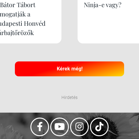
 Bátor Tábort
Ninja-e vagy?
ámogatják a
udapesti Honvéd
árbajtőrözők
Kérek még!
Hirdetés