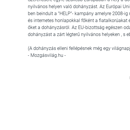
nyilvános helyen való dohányzást. Az Európai Unió
ben beindult a "HELP"- kampány amelyre 2008-ig m
és internetes honlapokkal főként a fiatalkorúakat é
őket a dohányzásról. Az EU-bizottság egészen odái
dohányzást a zárt légterű nyilvános helyeken , s e
(A dohányzás elleni fellépésnek még egy világnap
- Mozgásvilág.hu -