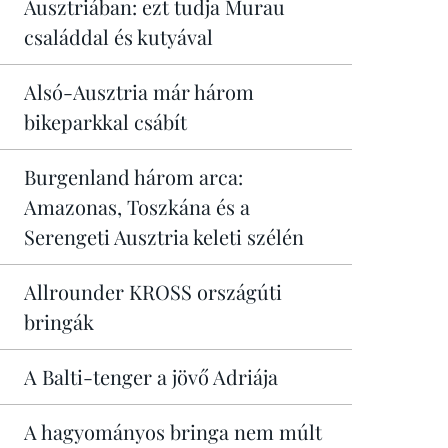
Ausztriában: ezt tudja Murau
családdal és kutyával
Alsó-Ausztria már három
bikeparkkal csábít
Burgenland három arca:
Amazonas, Toszkána és a
Serengeti Ausztria keleti szélén
Allrounder KROSS országúti
bringák
A Balti-tenger a jövő Adriája
A hagyományos bringa nem múlt