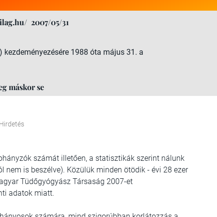
lag.hu/
2007/05/31
) kezdeményezésére 1988 óta május 31. a
eg máskor se
Hirdetés
hányzók számát illetően, a statisztikák szerint nálunk
l nem is beszélve). Közülük minden ötödik - évi 28 ezer
Magyar Tüdőgyógyász Társaság 2007-et
ti adatok miatt.
ohányosok számára, mind szigorúbban korlátozzás a