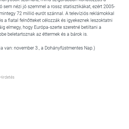
 sem nézi jó szemmel a rossz statisztikákat, ezért 2005-
integy 72 millió eurót szánnal. A televíziós reklámokkal
s a fiatal felnőtteket célozzák és igyekeznek leszoktatni
g elmegy, hogy Európa-szerte szeretné betiltani a
bbe beletartoznak az éttermek és a bárok is.
ja van: november 3., a Dohányfüstmentes Nap.)
Hirdetés