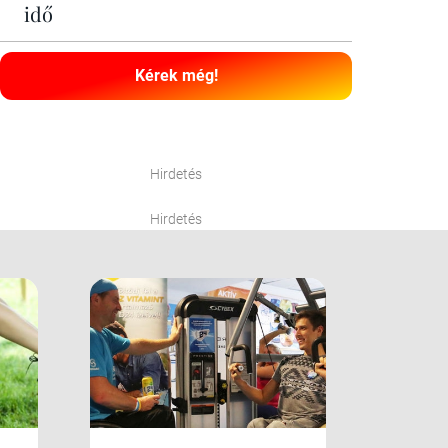
idő
Kérek még!
Hirdetés
Hirdetés