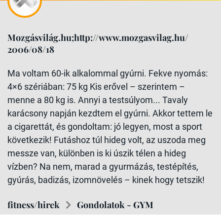
Mozgásvilág.hu;http://www.mozgasvilag.hu/
2006/08/18
Ma voltam 60-ik alkalommal gyúrni. Fekve nyomás:
4×6 szériában: 75 kg Kis erővel – szerintem –
menne a 80 kg is. Annyi a testsúlyom... Tavaly
karácsony napján kezdtem el gyúrni. Akkor tettem le
a cigarettát, és gondoltam: jó legyen, most a sport
következik! Futáshoz túl hideg volt, az uszoda meg
messze van, különben is ki úszik télen a hideg
vízben? Na nem, marad a gyurmázás, testépítés,
gyúrás, badizás, izomnövelés – kinek hogy tetszik!
fitness/hirek
Gondolatok - GYM