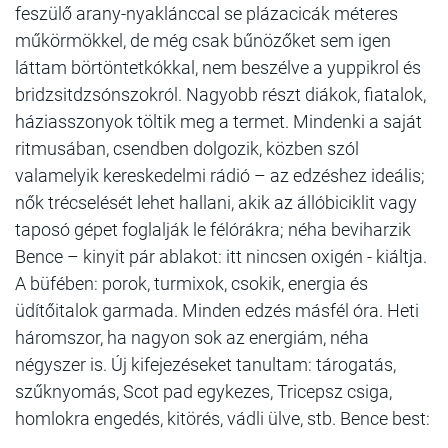
feszülő arany-nyaklánccal se plázacicák méteres
műkörmökkel, de még csak bűnözőket sem igen
láttam börtöntetkókkal, nem beszélve a yuppikrol és
bridzsitdzsónszokról. Nagyobb részt diákok, fiatalok,
háziasszonyok töltik meg a termet. Mindenki a saját
ritmusában, csendben dolgozik, közben szól
valamelyik kereskedelmi rádió – az edzéshez ideális;
nők trécselését lehet hallani, akik az állóbiciklit vagy
taposó gépet foglalják le félórákra; néha beviharzik
Bence – kinyit pár ablakot: itt nincsen oxigén - kiáltja.
A büfében: porok, turmixok, csokik, energia és
üdítőitalok garmada. Minden edzés másfél óra. Heti
háromszor, ha nagyon sok az energiám, néha
négyszer is. Új kifejezéseket tanultam: tárogatás,
szűknyomás, Scot pad egykezes, Tricepsz csiga,
homlokra engedés, kitörés, vádli ülve, stb. Bence best: