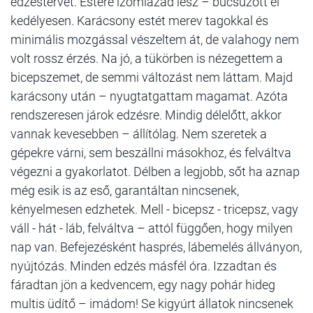
edzéstervet. Estére izomlázad lesz – búcsúzott el
kedélyesen. Karácsony estét merev tagokkal és
minimális mozgással vészeltem át, de valahogy nem
volt rossz érzés. Na jó, a tükörben is nézegettem a
bicepszemet, de semmi változást nem láttam. Majd
karácsony után – nyugtatgattam magamat. Azóta
rendszeresen járok edzésre. Mindig délelőtt, akkor
vannak kevesebben – állítólag. Nem szeretek a
gépekre várni, sem beszállni másokhoz, és felváltva
végezni a gyakorlatot. Délben a legjobb, sőt ha aznap
még esik is az eső, garantáltan nincsenek,
kényelmesen edzhetek. Mell - bicepsz - tricepsz, vagy
váll - hát - láb, felváltva – attól függően, hogy milyen
nap van. Befejezésként hasprés, lábemelés állványon,
nyújtózás. Minden edzés másfél óra. Izzadtan és
fáradtan jön a kedvencem, egy nagy pohár hideg
multis üdítő – imádom! Se kigyúrt állatok nincsenek