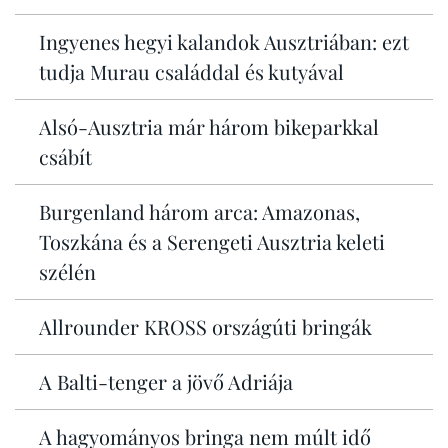
Ingyenes hegyi kalandok Ausztriában: ezt
tudja Murau családdal és kutyával
Alsó-Ausztria már három bikeparkkal
csábít
Burgenland három arca: Amazonas,
Toszkána és a Serengeti Ausztria keleti
szélén
Allrounder KROSS országúti bringák
A Balti-tenger a jövő Adriája
A hagyományos bringa nem múlt idő