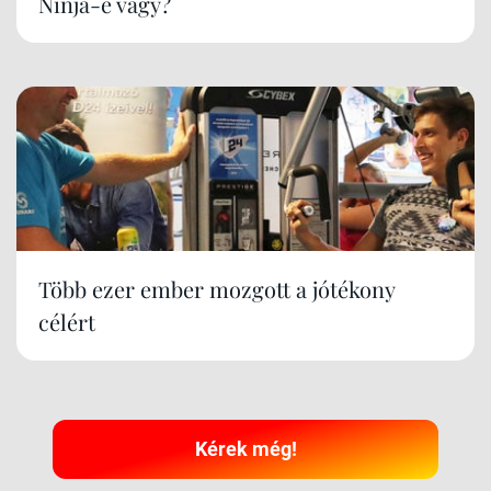
Ninja-e vagy?
Több ezer ember mozgott a jótékony
célért
Kérek még!