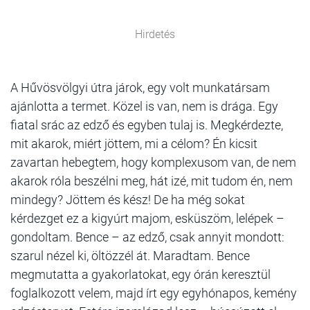
Hirdetés
A Hűvösvölgyi útra járok, egy volt munkatársam
ajánlotta a termet. Közel is van, nem is drága. Egy
fiatal srác az edző és egyben tulaj is. Megkérdezte,
mit akarok, miért jöttem, mi a célom? Én kicsit
zavartan hebegtem, hogy komplexusom van, de nem
akarok róla beszélni meg, hát izé, mit tudom én, nem
mindegy? Jöttem és kész! De ha még sokat
kérdezget ez a kigyúrt majom, esküszöm, lelépek –
gondoltam. Bence – az edző, csak annyit mondott:
szarul nézel ki, öltözzél át. Maradtam. Bence
megmutatta a gyakorlatokat, egy órán keresztül
foglalkozott velem, majd írt egy egyhónapos, kemény