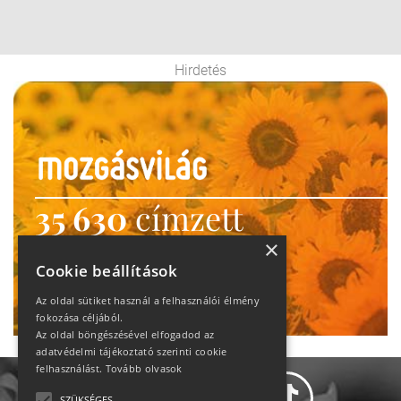
Hirdetés
35 630
címzett
heti motiváció
×
Cookie beállítások
Ne maradj le!
Az oldal sütiket használ a felhasználói élmény
fokozása céljából.
Az oldal böngészésével elfogadod az
adatvédelmi tájékoztató szerinti cookie
felhasználást.
Tovább olvasok
SZÜKSÉGES