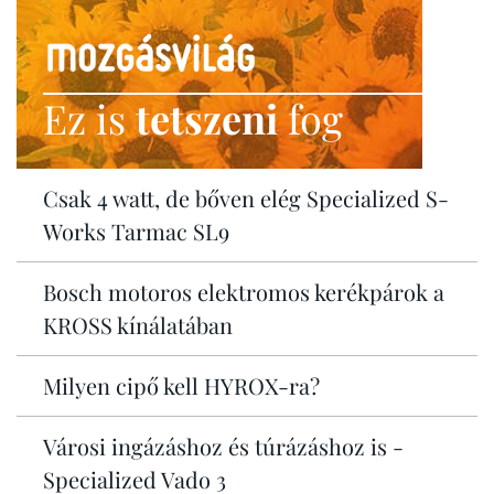
Ez is
tetszeni
fog
Csak 4 watt, de bőven elég Specialized S-
Works Tarmac SL9
Bosch motoros elektromos kerékpárok a
KROSS kínálatában
Milyen cipő kell HYROX-ra?
Városi ingázáshoz és túrázáshoz is -
Specialized Vado 3