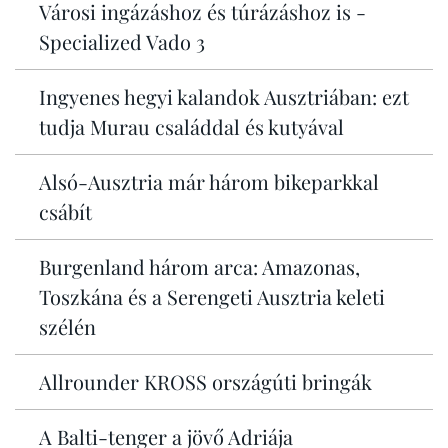
Városi ingázáshoz és túrázáshoz is -
Specialized Vado 3
Ingyenes hegyi kalandok Ausztriában: ezt
tudja Murau családdal és kutyával
Alsó-Ausztria már három bikeparkkal
csábít
Burgenland három arca: Amazonas,
Toszkána és a Serengeti Ausztria keleti
szélén
Allrounder KROSS országúti bringák
A Balti-tenger a jövő Adriája