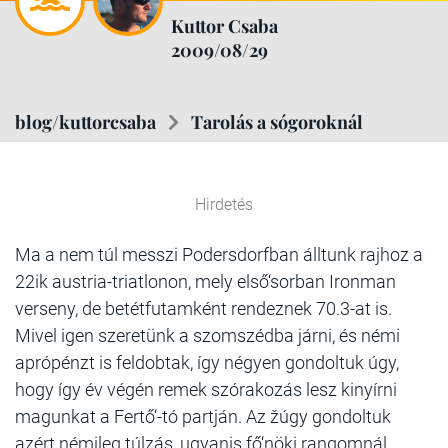
Kuttor Csaba
2009/08/29
blog/kuttorcsaba
Tarolás a sógoroknál
Hirdetés
Ma a nem túl messzi Podersdorfban álltunk rajhoz a
22ik austria-triatlonon, mely első‘sorban Ironman
verseny, de betétfutamként rendeznek 70.3-at is.
Mivel igen szeretünk a szomszédba járni, és némi
aprópénzt is feldobtak, így négyen gondoltuk úgy,
hogy így év végén remek szórakozás lesz kinyírni
magunkat a Fertő‘-tó partján. Az žúgy gondoltuk
azért némileg túlzás, ugyanis fő‘nöki rangomnál