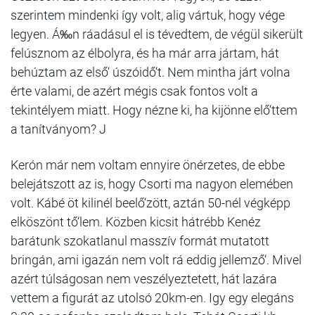
szerintem mindenki így volt, alig vártuk, hogy vége
legyen. Á‰n ráadásul el is tévedtem, de végül sikerült
felúsznom az élbolyra, és ha már arra jártam, hát
behúztam az első‘ úszóidő‘t. Nem mintha járt volna
érte valami, de azért mégis csak fontos volt a
tekintélyem miatt. Hogy nézne ki, ha kijönne elő‘ttem
a tanítványom? J
Kerón már nem voltam ennyire önérzetes, de ebbe
belejátszott az is, hogy Csorti ma nagyon elemében
volt. Kábé öt kilinél beelő‘zött, aztán 50-nél végképp
elköszönt tő‘lem. Közben kicsit hátrébb Kenéz
barátunk szokatlanul masszív formát mutatott
bringán, ami igazán nem volt rá eddig jellemző‘. Mivel
azért túlságosan nem veszélyeztetett, hát lazára
vettem a figurát az utolsó 20km-en. Igy egy elegáns