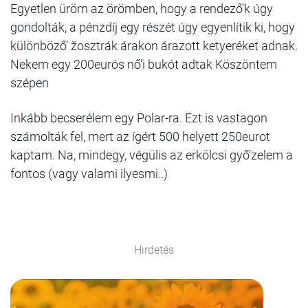
Egyetlen üröm az örömben, hogy a rendező‘k úgy
gondolták, a pénzdíj egy részét úgy egyenlítik ki, hogy
különböző‘ žosztrák árakon árazott ketyeréket adnak.
Nekem egy 200eurós nő‘i bukót adtak Köszöntem
szépen
Inkább becserélem egy Polar-ra. Ezt is vastagon
számolták fel, mert az ígért 500 helyett 250eurot
kaptam. Na, mindegy, végülis az erkölcsi győ‘zelem a
fontos (vagy valami ilyesmi..)
Hirdetés