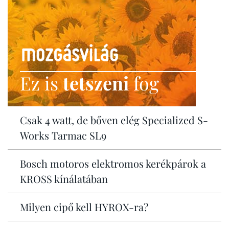
Ez is
tetszeni
fog
Csak 4 watt, de bőven elég Specialized S-
Works Tarmac SL9
Bosch motoros elektromos kerékpárok a
KROSS kínálatában
Milyen cipő kell HYROX-ra?