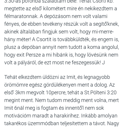
3:30-as pofonba szaladtam bele. Tehát Csorti kb.
megtette az első‘ kilométert mire én nekikezdtem a
félmaratonnak. A depózásom nem volt valami
fényes, de ebben tevékeny részük volt a segítő‘knek,
akinek általában fingjuk sem volt, hogy mi-merre-
hány méter! A Csortit is továbbküldték, és engem is,
plusz a depóban annyit nem tudott a koma angolul,
hogy exit Persze a mi hibánk is, hogy lövésünk nem
volt a pályáról, de ezt most ne feszegessük! J
Tehát elkezdtem üldözni az Imit, és legnagyobb
örömömre egész gördülékenyen ment a dolog. Az
első‘ 3km megvolt 10percre, tehát a St.Pölteni 3:20
megint ment. Nem tudom meddig ment volna, mert
Imit 6nál meg is fogtam és innentő‘l nem sok
motivációm maradt a harakirihez. Inkább amolyan
takarékos üzemmódban teljesítettem a távot. Nagy