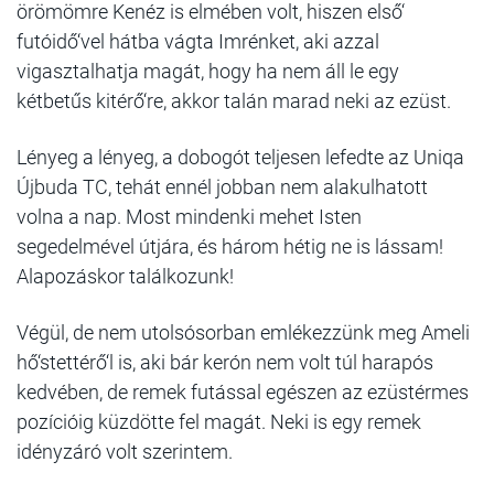
örömömre Kenéz is elmében volt, hiszen első‘
futóidő‘vel hátba vágta Imrénket, aki azzal
vigasztalhatja magát, hogy ha nem áll le egy
kétbetűs kitérő‘re, akkor talán marad neki az ezüst.
Lényeg a lényeg, a dobogót teljesen lefedte az Uniqa
Újbuda TC, tehát ennél jobban nem alakulhatott
volna a nap. Most mindenki mehet Isten
segedelmével útjára, és három hétig ne is lássam!
Alapozáskor találkozunk!
Végül, de nem utolsósorban emlékezzünk meg Ameli
hő‘stettérő‘l is, aki bár kerón nem volt túl harapós
kedvében, de remek futással egészen az ezüstérmes
pozícióig küzdötte fel magát. Neki is egy remek
idényzáró volt szerintem.