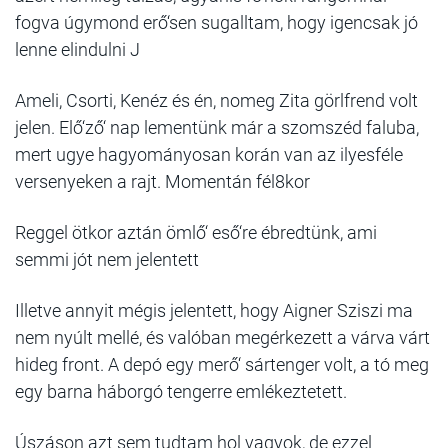
fogva úgymond erő‘sen sugalltam, hogy igencsak jó
lenne elindulni J
Ameli, Csorti, Kenéz és én, nomeg Zita görlfrend volt
jelen. Elő‘ző‘ nap lementünk már a szomszéd faluba,
mert ugye hagyományosan korán van az ilyesféle
versenyeken a rajt. Momentán fél8kor
Reggel ötkor aztán ömlő‘ eső‘re ébredtünk, ami
semmi jót nem jelentett
Illetve annyit mégis jelentett, hogy Aigner Sziszi ma
nem nyúlt mellé, és valóban megérkezett a várva várt
hideg front. A depó egy merő‘ sártenger volt, a tó meg
egy barna háborgó tengerre emlékeztetett.
Úszáson azt sem tudtam hol vagyok, de ezzel