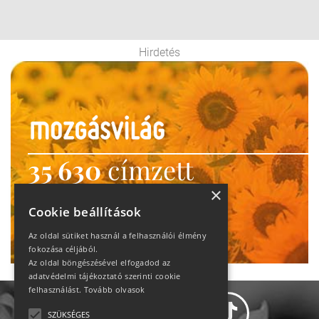
Hirdetés
35 630
címzett
heti motiváció
×
Cookie beállítások
Ne maradj le!
Az oldal sütiket használ a felhasználói élmény
fokozása céljából.
Az oldal böngészésével elfogadod az
adatvédelmi tájékoztató szerinti cookie
felhasználást.
Tovább olvasok
SZÜKSÉGES