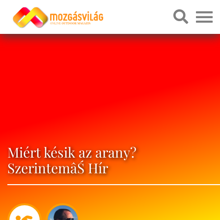
Miért késik az arany?
SzerintemâŚ Hír