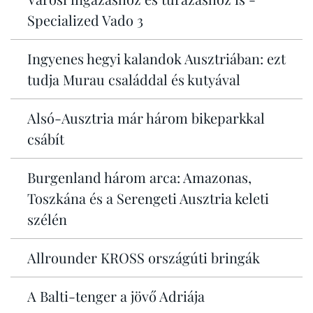
Specialized Vado 3
Ingyenes hegyi kalandok Ausztriában: ezt
tudja Murau családdal és kutyával
Alsó-Ausztria már három bikeparkkal
csábít
Burgenland három arca: Amazonas,
Toszkána és a Serengeti Ausztria keleti
szélén
Allrounder KROSS országúti bringák
A Balti-tenger a jövő Adriája