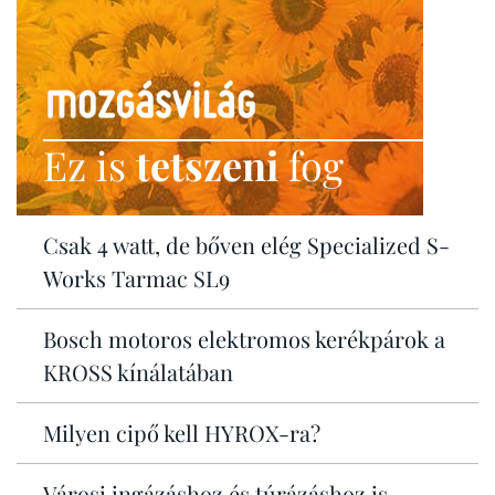
Ez is
tetszeni
fog
Csak 4 watt, de bőven elég Specialized S-
Works Tarmac SL9
Bosch motoros elektromos kerékpárok a
KROSS kínálatában
Milyen cipő kell HYROX-ra?
Városi ingázáshoz és túrázáshoz is -