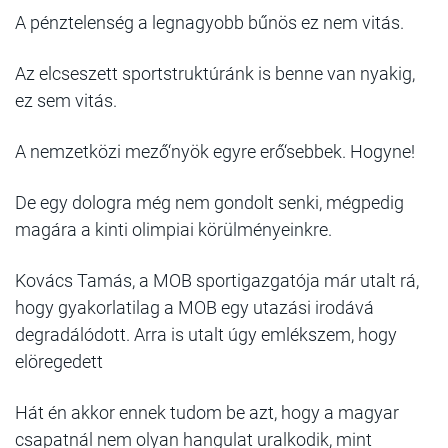
A pénztelenség a legnagyobb bűnös ez nem vitás.
Az elcseszett sportstruktúránk is benne van nyakig,
ez sem vitás.
A nemzetközi mező‘nyök egyre erő‘sebbek. Hogyne!
De egy dologra még nem gondolt senki, mégpedig
magára a kinti olimpiai körülményeinkre.
Kovács Tamás, a MOB sportigazgatója már utalt rá,
hogy gyakorlatilag a MOB egy utazási irodává
degradálódott. Arra is utalt úgy emlékszem, hogy
elöregedett
Hát én akkor ennek tudom be azt, hogy a magyar
csapatnál nem olyan hangulat uralkodik, mint