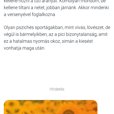
kellene hozni a tuti aranyat. Komolyan mondom, be
kellene tiltani a netet, jobban járnánk. Akkor mindenki
a versenyével foglalkozna
Olyan pszichés sportágakban, mint vívás, lövészet, de
végül is bármelyikben, az a pici bizonytalanság, amit
ez a hatalmas nyomás okoz, simán a kiesést
vonhatja maga után.
Hirdetés