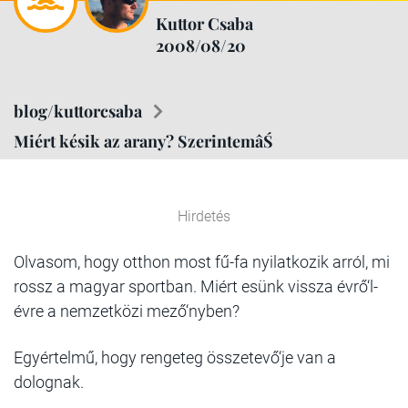
Kuttor Csaba
2008/08/20
blog/kuttorcsaba
Miért késik az arany? SzerintemâŚ
Hirdetés
Olvasom, hogy otthon most fű-fa nyilatkozik arról, mi
rossz a magyar sportban. Miért esünk vissza évrő‘l-
évre a nemzetközi mező‘nyben?
Egyértelmű, hogy rengeteg összetevő‘je van a
dolognak.