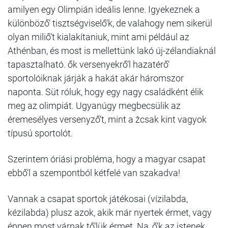
amilyen egy Olimpián ideális lenne. Igyekeznek a
különböző‘ tisztségviselő‘k, de valahogy nem sikerül
olyan miliő‘t kialakítaniuk, mint ami például az
Athénban, és most is mellettünk lakó új-zélandiaknál
tapasztalható. ők versenyekrő‘l hazatérő‘
sportolóiknak járják a hakát akár háromszor
naponta. Süt róluk, hogy egy nagy családként élik
meg az olimpiát. Ugyanúgy megbecsülik az
éremesélyes versenyző‘t, mint a žcsak kint vagyok
típusú sportolót.
Szerintem óriási probléma, hogy a magyar csapat
ebbő‘l a szempontból kétfelé van szakadva!
Vannak a csapat sportok játékosai (vízilabda,
kézilabda) plusz azok, akik már nyertek érmet, vagy
éppen most várnak tő‘lük érmet. Na, ő‘k az istenek,