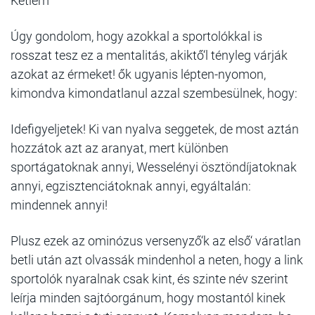
Kétlem
Úgy gondolom, hogy azokkal a sportolókkal is
rosszat tesz ez a mentalitás, akiktő‘l tényleg várják
azokat az érmeket! ők ugyanis lépten-nyomon,
kimondva kimondatlanul azzal szembesülnek, hogy:
Idefigyeljetek! Ki van nyalva seggetek, de most aztán
hozzátok azt az aranyat, mert különben
sportágatoknak annyi, Wesselényi ösztöndíjatoknak
annyi, egzisztenciátoknak annyi, egyáltalán:
mindennek annyi!
Plusz ezek az ominózus versenyző‘k az első‘ váratlan
betli után azt olvassák mindenhol a neten, hogy a link
sportolók nyaralnak csak kint, és szinte név szerint
leírja minden sajtóorgánum, hogy mostantól kinek