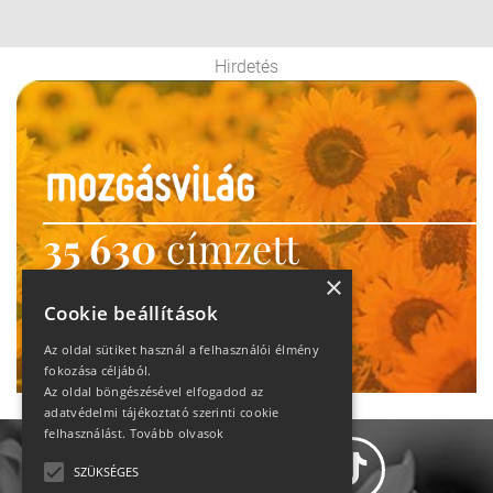
Hirdetés
35 630
címzett
heti motiváció
×
Cookie beállítások
Ne maradj le!
Az oldal sütiket használ a felhasználói élmény
fokozása céljából.
Az oldal böngészésével elfogadod az
adatvédelmi tájékoztató szerinti cookie
felhasználást.
Tovább olvasok
SZÜKSÉGES