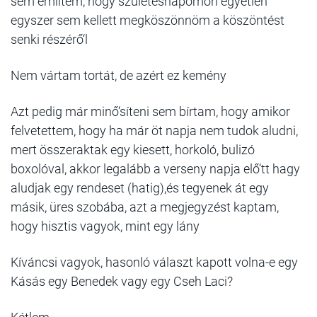
sem említem, hogy születésnapomon egyetlen
egyszer sem kellett megköszönnöm a köszöntést
senki részérő‘l
Nem vártam tortát, de azért ez kemény
Azt pedig már minő‘síteni sem bírtam, hogy amikor
felvetettem, hogy ha már öt napja nem tudok aludni,
mert összeraktak egy kiesett, horkoló, bulizó
boxolóval, akkor legalább a verseny napja elő‘tt hagy
aludjak egy rendeset (hatig),és tegyenek át egy
másik, üres szobába, azt a megjegyzést kaptam,
hogy hisztis vagyok, mint egy lány
Kíváncsi vagyok, hasonló választ kapott volna-e egy
Kásás egy Benedek vagy egy Cseh Laci?