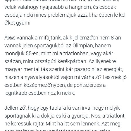
velük valahogy nyájasabb a hangnem, és csodák
csodája neki nincs problémájuk azzal, ha éppen le kell
ő‘ket gyúrni
Á‰s vannak a mifajtánk, akik jellemző‘en nem 8-an
vannak jelen sportágukból az Olimpián, hanem
mondjuk 55-en, mint mi a triatlonban, vagy akár
százan, mint országúti kerékpárban. Az ilyenekre
magyar mentalitás szerint kár pazarolni az energiát,
hiszen a nyavalyásoktól vajon mi várható? Lesznek jó
esetben középmező‘nyben, de pontszerzés a
legritkább esetben néz ki nekik.
Jellemző‘, hogy egy táblára ki van írva, hogy melyik
sportágnak ki a dokija és ki a gyúrója. Nos, a triatlont
ne keressük rajta! Mint ha itt sem lennénk. Azt meg