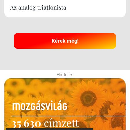
Az analóg triatlonista
Kérek még!
Hirdetés
35 630
címzett