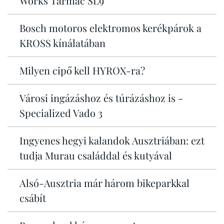
Works Tarmac SL9
Bosch motoros elektromos kerékpárok a
KROSS kínálatában
Milyen cipő kell HYROX-ra?
Városi ingázáshoz és túrázáshoz is -
Specialized Vado 3
Ingyenes hegyi kalandok Ausztriában: ezt
tudja Murau családdal és kutyával
Alsó-Ausztria már három bikeparkkal
csábít