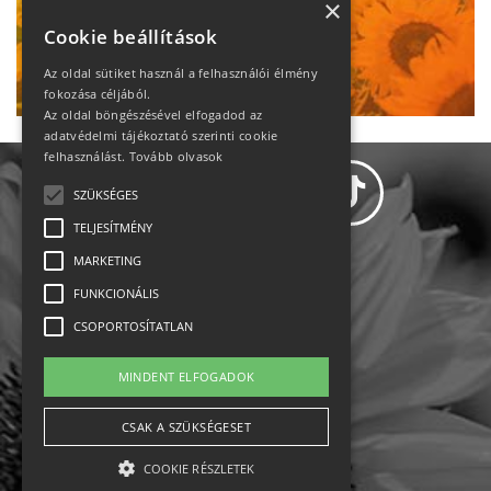
heti motiváció
×
Cookie beállítások
Ne maradj le!
Az oldal sütiket használ a felhasználói élmény
fokozása céljából.
Az oldal böngészésével elfogadod az
adatvédelmi tájékoztató szerinti cookie
felhasználást.
Tovább olvasok
SZÜKSÉGES
TELJESÍTMÉNY
MARKETING
Adatvédelem
FUNKCIONÁLIS
CSOPORTOSÍTATLAN
Állásajánlatok
MINDENT ELFOGADOK
Impresszum-kapcsolat
CSAK A SZÜKSÉGESET
Jogi nyilatkozat
COOKIE RÉSZLETEK
Rólunk