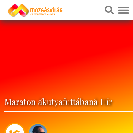
Maraton âkutyafuttábanâ Hír