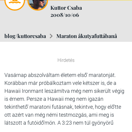
Kuttor Csaba
2008/10/06
blog/kuttorcsaba
Maraton âkutyafuttábanâ
Hirdetés
Vasárnap abszolváltam életem első‘ maratonját.
Korábban már próbálkoztam vele kétszer is, de a
Hawaii Ironmant leszámítva még nem sikerült végig
is érnem. Persze a Hawaii meg nem igazán
tekinthető‘ maratoni futásnak, tekintve, hogy elő‘tte
ott azért van még némi testmozgás, ami meg is
látszott a futóidő‘mön. A 3:23 nem túl gyönyörű