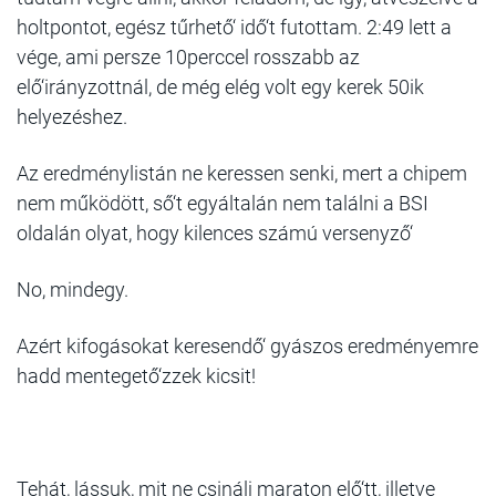
holtpontot, egész tűrhető‘ idő‘t futottam. 2:49 lett a
vége, ami persze 10perccel rosszabb az
elő‘irányzottnál, de még elég volt egy kerek 50ik
helyezéshez.
Az eredménylistán ne keressen senki, mert a chipem
nem működött, ső‘t egyáltalán nem találni a BSI
oldalán olyat, hogy kilences számú versenyző‘
No, mindegy.
Azért kifogásokat keresendő‘ gyászos eredményemre
hadd mentegető‘zzek kicsit!
Tehát, lássuk, mit ne csinálj maraton elő‘tt, illetve