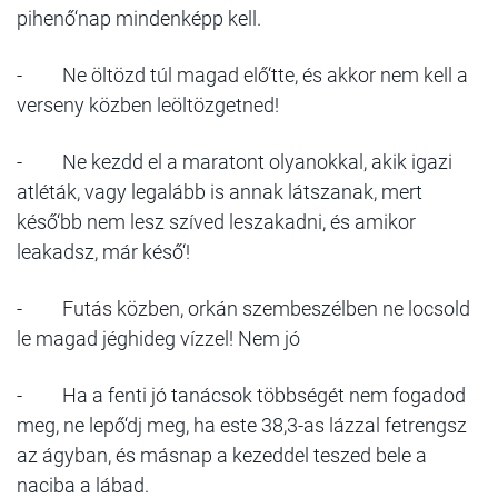
pihenő‘nap mindenképp kell.
- Ne öltözd túl magad elő‘tte, és akkor nem kell a
verseny közben leöltözgetned!
- Ne kezdd el a maratont olyanokkal, akik igazi
atléták, vagy legalább is annak látszanak, mert
késő‘bb nem lesz szíved leszakadni, és amikor
leakadsz, már késő‘!
- Futás közben, orkán szembeszélben ne locsold
le magad jéghideg vízzel! Nem jó
- Ha a fenti jó tanácsok többségét nem fogadod
meg, ne lepő‘dj meg, ha este 38,3-as lázzal fetrengsz
az ágyban, és másnap a kezeddel teszed bele a
naciba a lábad.