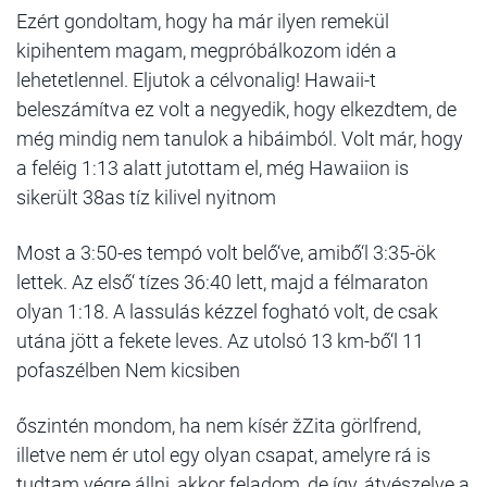
Ezért gondoltam, hogy ha már ilyen remekül
kipihentem magam, megpróbálkozom idén a
lehetetlennel. Eljutok a célvonalig! Hawaii-t
beleszámítva ez volt a negyedik, hogy elkezdtem, de
még mindig nem tanulok a hibáimból. Volt már, hogy
a feléig 1:13 alatt jutottam el, még Hawaiion is
sikerült 38as tíz kilivel nyitnom
Most a 3:50-es tempó volt belő‘ve, amibő‘l 3:35-ök
lettek. Az első‘ tízes 36:40 lett, majd a félmaraton
olyan 1:18. A lassulás kézzel fogható volt, de csak
utána jött a fekete leves. Az utolsó 13 km-bő‘l 11
pofaszélben Nem kicsiben
őszintén mondom, ha nem kísér žZita görlfrend,
illetve nem ér utol egy olyan csapat, amelyre rá is
tudtam végre állni, akkor feladom, de így, átvészelve a