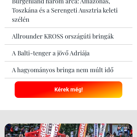
Burgenland három arca: Amazonas,
Toszkána és a Serengeti Ausztria keleti
szélén
Allrounder KROSS országúti bringák
A Balti-tenger a jövő Adriája
A hagyományos bringa nem múlt idő
Kérek még!