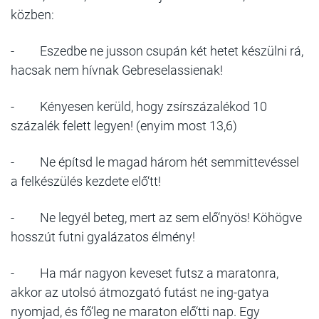
közben:
- Eszedbe ne jusson csupán két hetet készülni rá,
hacsak nem hívnak Gebreselassienak!
- Kényesen kerüld, hogy zsírszázalékod 10
százalék felett legyen! (enyim most 13,6)
- Ne építsd le magad három hét semmittevéssel
a felkészülés kezdete elő‘tt!
- Ne legyél beteg, mert az sem elő‘nyös! Köhögve
hosszút futni gyalázatos élmény!
- Ha már nagyon keveset futsz a maratonra,
akkor az utolsó átmozgató futást ne ing-gatya
nyomjad, és fő‘leg ne maraton elő‘tti nap. Egy