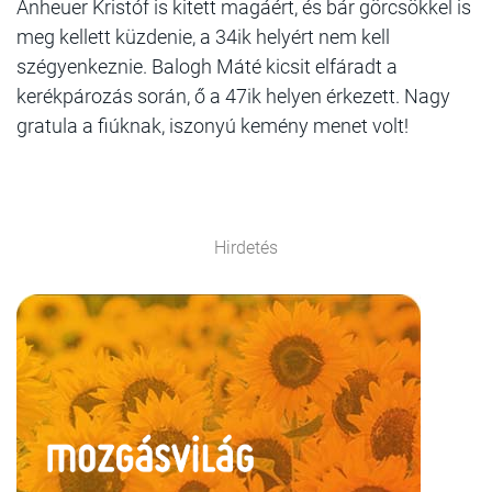
Anheuer Kristóf is kitett magáért, és bár görcsökkel is
meg kellett küzdenie, a 34ik helyért nem kell
szégyenkeznie. Balogh Máté kicsit elfáradt a
kerékpározás során, ő a 47ik helyen érkezett. Nagy
gratula a fiúknak, iszonyú kemény menet volt!
Hirdetés