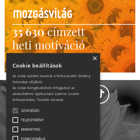
35 630
címzett
heti motiváció
Ne maradj le!
×
Cookie beállítások
Az oldal sütiket használ a felhasználói élmény
fokozása céljából.
Az oldal böngészésével elfogadod az
adatvédelmi tájékoztató szerinti cookie
felhasználást.
Tovább olvasok
SZÜKSÉGES
Adatvédelem
TELJESÍTMÉNY
MARKETING
Állásajánlatok
FUNKCIONÁLIS