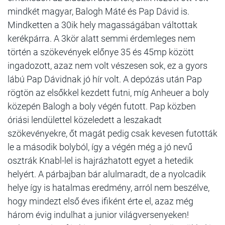
mindkét magyar, Balogh Máté és Pap Dávid is.
Mindketten a 30ik hely magasságában váltottak
kerékpárra. A 3kör alatt semmi érdemleges nem
történ a szökevények előnye 35 és 45mp között
ingadozott, azaz nem volt vészesen sok, ez a gyors
lábú Pap Dávidnak jó hír volt. A depózás után Pap
rögtön az elsőkkel kezdett futni, míg Anheuer a boly
közepén Balogh a boly végén futott. Pap közben
óriási lendülettel közeledett a leszakadt
szökevényekre, őt magát pedig csak kevesen futották
le a második bolyból, így a végén még a jó nevű
osztrák Knabl-lel is hajrázhatott egyet a hetedik
helyért. A párbajban bár alulmaradt, de a nyolcadik
helye így is hatalmas eredmény, arról nem beszélve,
hogy mindezt első éves ifiként érte el, azaz még
három évig indulhat a junior világversenyeken!