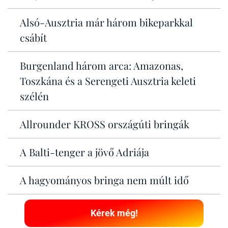
Alsó-Ausztria már három bikeparkkal
csábít
Burgenland három arca: Amazonas,
Toszkána és a Serengeti Ausztria keleti
szélén
Allrounder KROSS országúti bringák
A Balti-tenger a jövő Adriája
A hagyományos bringa nem múlt idő
Kérek még!