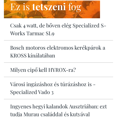
Ez is
tetszeni
fog
Csak 4 watt, de bőven elég Specialized S-
Works Tarmac SL9
Bosch motoros elektromos kerékpárok a
KROSS kínálatában
Milyen cipő kell HYROX-ra?
Városi ingázáshoz és túrázáshoz is -
Specialized Vado 3
Ingyenes hegyi kalandok Ausztriában: ezt
tudja Murau családdal és kutyával