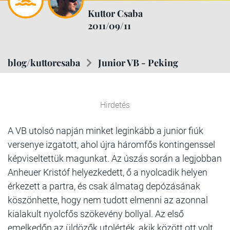
Kuttor Csaba
2011/09/11
blog/kuttorcsaba
Junior VB - Peking
Hirdetés
A VB utolsó napján minket leginkább a junior fiúk
versenye izgatott, ahol újra háromfős kontingenssel
képviseltettük magunkat. Az úszás során a legjobban
Anheuer Kristóf helyezkedett, ő a nyolcadik helyen
érkezett a partra, és csak álmatag depózásának
köszönhette, hogy nem tudott elmenni az azonnal
kialakult nyolcfős szökevény bollyal. Az első
emelkedőn az üldözők utolérték, akik között ott volt