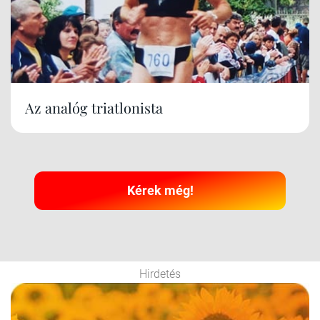
Az analóg triatlonista
Kérek még!
Hirdetés