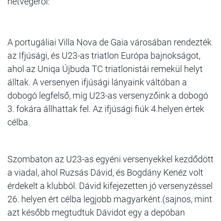
hétvégéről:
A portugáliai Villa Nova de Gaia városában rendezték
az Ifjúsági, és U23-as triatlon Európa bajnokságot,
ahol az Uniqa Újbuda TC triatlonistái remekül helyt
álltak. A versenyen ifjúsági lányaink váltóban a
dobogó legfelső, míg U23-as versenyzőink a dobogó
3. fokára állhattak fel. Az ifjúsági fiúk 4.helyen értek
célba.
Szombaton az U23-as egyéni versenyekkel kezdődött
a viadal, ahol Ruzsás Dávid, és Bogdány Kenéz volt
érdekelt a klubból. Dávid kifejezetten jó versenyzéssel
26. helyen ért célba legjobb magyarként.(sajnos, mint
azt később megtudtuk Dávidot egy a depóban