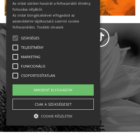
Ne maradj le!
Az oldal sütiket használ a felhasználói élmény
fokozása céljából.
Az oldal böngészésével elfogadod az
adatvédelmi tájékoztató szerinti cookie
felhasználást.
Tovább olvasok
SZÜKSÉGES
TELJESÍTMÉNY
MARKETING
Adatvédelem
FUNKCIONÁLIS
CSOPORTOSÍTATLAN
Állásajánlatok
MINDENT ELFOGADOK
Impresszum-kapcsolat
CSAK A SZÜKSÉGESET
Jogi nyilatkozat
COOKIE RÉSZLETEK
Rólunk
English
Szükséges
Teljesítmény
Marketing