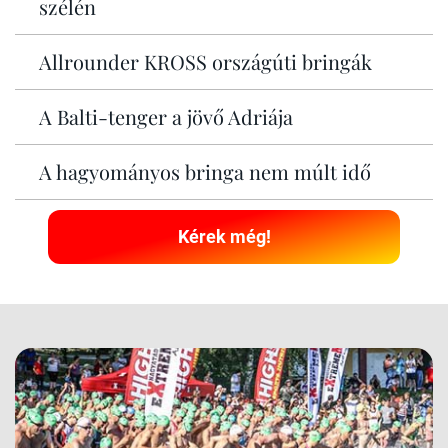
szélén
Allrounder KROSS országúti bringák
A Balti-tenger a jövő Adriája
A hagyományos bringa nem múlt idő
Kérek még!