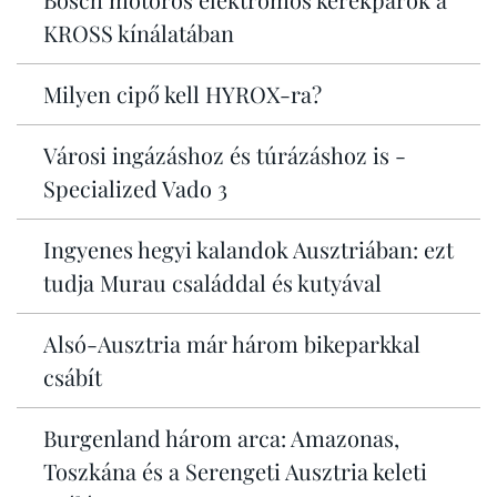
KROSS kínálatában
Milyen cipő kell HYROX-ra?
Városi ingázáshoz és túrázáshoz is -
Specialized Vado 3
Ingyenes hegyi kalandok Ausztriában: ezt
tudja Murau családdal és kutyával
Alsó-Ausztria már három bikeparkkal
csábít
Burgenland három arca: Amazonas,
Toszkána és a Serengeti Ausztria keleti