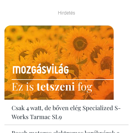
Hirdetés
Ez is
tetszeni
fog
Csak 4 watt, de bőven elég Specialized S-
Works Tarmac SL9
Bosch motoros elektromos kerékpárok a