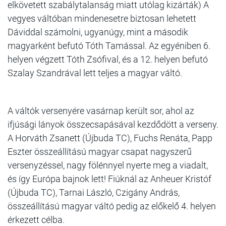
elkövetett szabálytalanság miatt utólag kizárták) A
vegyes váltóban mindenesetre biztosan lehetett
Dáviddal számolni, ugyanúgy, mint a második
magyarként befutó Tóth Tamással. Az egyéniben 6.
helyen végzett Tóth Zsófival, és a 12. helyen befutó
Szalay Szandrával lett teljes a magyar váltó.
A váltók versenyére vasárnap került sor, ahol az
ifjúsági lányok összecsapásával kezdődött a verseny.
A Horváth Zsanett (Újbuda TC), Fuchs Renáta, Papp
Eszter összeállítású magyar csapat nagyszerű
versenyzéssel, nagy fölénnyel nyerte meg a viadalt,
és így Európa bajnok lett! Fiúknál az Anheuer Kristóf
(Újbuda TC), Tarnai László, Czigány András,
összeállítású magyar váltó pedig az előkelő 4. helyen
érkezett célba.