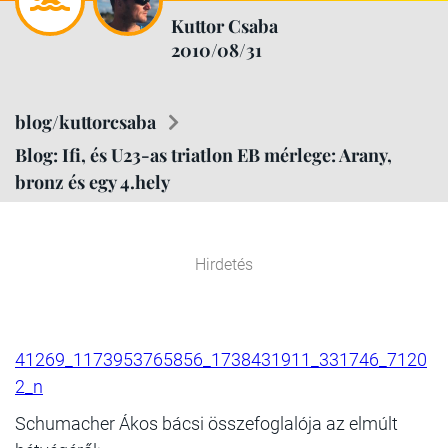
Kuttor Csaba
2010/08/31
blog/kuttorcsaba
Blog: Ifi, és U23-as triatlon EB mérlege: Arany,
bronz és egy 4.hely
Hirdetés
41269_1173953765856_1738431911_331746_7120
2_n
Schumacher Ákos bácsi összefoglalója az elmúlt