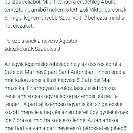
bulizás céljából. Mi a hét napra eredetileg 4 bulit
terveztünk, amibő‘l nekem 5 lett, Zoli-Viktor párosnak
6, míg a legkeményebb Szepi volt, ő‘ behúzta mind a
hét éjszakát.
Persze akinek a neve is Ágoston
ždiszkókirálySzabolcs J
Az egyik legemlékezetesebb hely az összes körül a
Cafe del Mar nevű part Sant Antoniban. Innen ered a
már külön zenei stílust képviselő‘ Cafe del Mar
muzsika. Ez amolyan lazulós, lassú elektronikus
zene, amire csak úgy ücsörög az ember, és nézi a
tengert. A parttal szemben ugyanis két szigetecske
között megy le a nap, és az emberek úgy gyülekeznek
ide 7 órakor, mintha kötelező‘ lenne. Aztán amikor
már borítva van a part heverésző‘ párokkal és pihegő‘