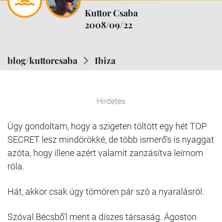
Kuttor Csaba
2008/09/22
blog/kuttorcsaba
Ibiza
Hirdetés
Úgy gondoltam, hogy a szigeten töltött egy hét TOP
SECRET lesz mindörökké, de több ismerő‘s is nyaggat
azóta, hogy illene azért valamit zanzásítva leírnom
róla.
Hát, akkor csak úgy tömören pár szó a nyaralásról.
Szóval Bécsbő‘l ment a díszes társaság. Ágoston