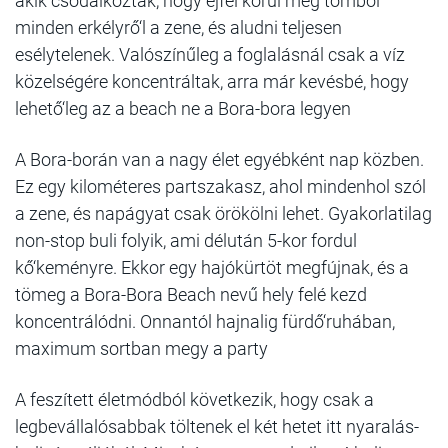
akik csodálkoztak, hogy éjfél körül még tombol
minden erkélyrő‘l a zene, és aludni teljesen
esélytelenek. Valószínűleg a foglalásnál csak a víz
közelségére koncentráltak, arra már kevésbé, hogy
lehető‘leg az a beach ne a Bora-bora legyen
A Bora-borán van a nagy élet egyébként nap közben.
Ez egy kilométeres partszakasz, ahol mindenhol szól
a zene, és napágyat csak örökölni lehet. Gyakorlatilag
non-stop buli folyik, ami délután 5-kor fordul
kő‘keményre. Ekkor egy hajókürtöt megfújnak, és a
tömeg a Bora-Bora Beach nevű hely felé kezd
koncentrálódni. Onnantól hajnalig fürdő‘ruhában,
maximum sortban megy a party
A feszített életmódból következik, hogy csak a
legbevállalósabbak töltenek el két hetet itt nyaralás-