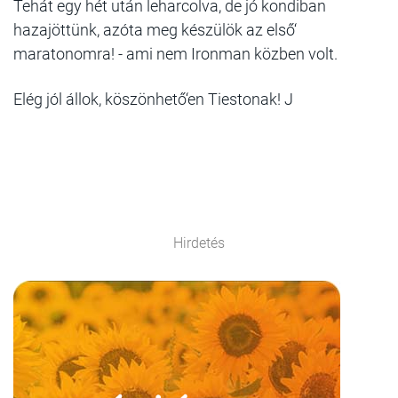
Tehát egy hét után leharcolva, de jó kondiban
hazajöttünk, azóta meg készülök az első‘
maratonomra! - ami nem Ironman közben volt.
Elég jól állok, köszönhető‘en Tiestonak! J
Hirdetés