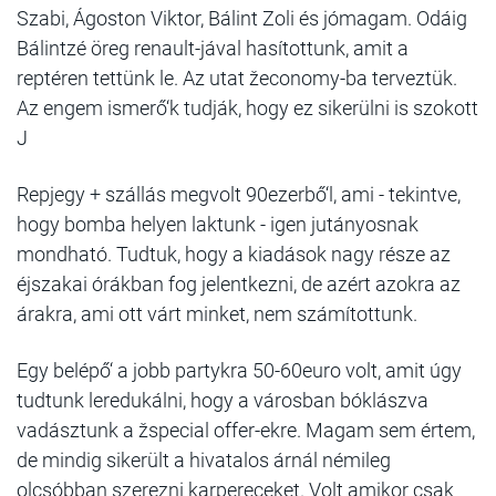
Szabi, Ágoston Viktor, Bálint Zoli és jómagam. Odáig
Bálintzé öreg renault-jával hasítottunk, amit a
reptéren tettünk le. Az utat žeconomy-ba terveztük.
Az engem ismerő‘k tudják, hogy ez sikerülni is szokott
J
Repjegy + szállás megvolt 90ezerbő‘l, ami - tekintve,
hogy bomba helyen laktunk - igen jutányosnak
mondható. Tudtuk, hogy a kiadások nagy része az
éjszakai órákban fog jelentkezni, de azért azokra az
árakra, ami ott várt minket, nem számítottunk.
Egy belépő‘ a jobb partykra 50-60euro volt, amit úgy
tudtunk leredukálni, hogy a városban bóklászva
vadásztunk a žspecial offer-ekre. Magam sem értem,
de mindig sikerült a hivatalos árnál némileg
olcsóbban szerezni karpereceket. Volt amikor csak