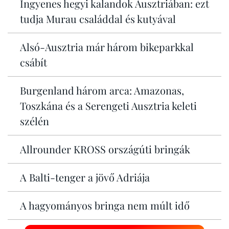
Ingyenes hegyi kalandok Ausztriában: ezt
tudja Murau családdal és kutyával
Alsó-Ausztria már három bikeparkkal
csábít
Burgenland három arca: Amazonas,
Toszkána és a Serengeti Ausztria keleti
szélén
Allrounder KROSS országúti bringák
A Balti-tenger a jövő Adriája
A hagyományos bringa nem múlt idő