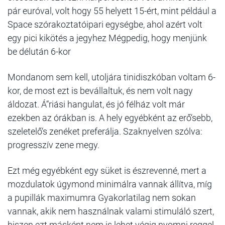
pár euróval, volt hogy 55 helyett 15-ért, mint például a
Space szórakoztatóipari egységbe, ahol azért volt
egy pici kikötés a jegyhez Mégpedig, hogy menjünk
be délután 6-kor
Mondanom sem kell, utoljára tinidiszkóban voltam 6-
kor, de most ezt is bevállaltuk, és nem volt nagy
áldozat. Á“riási hangulat, és jó félház volt már
ezekben az órákban is. A hely egyébként az erő‘sebb,
szeletelő‘s zenéket preferálja. Szaknyelven szólva:
progresszív zene megy.
Ezt még egyébként egy süket is észrevenné, mert a
mozdulatok úgymond minimálra vannak állítva, míg
a pupillák maximumra Gyakorlatilag nem sokan
vannak, akik nem használnak valami stimuláló szert,
hiszen ezt másként nem is lehet végig nyomni reggel