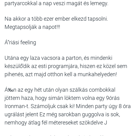
partyarcokkal a nap veszi magát és lemegy.
Na akkor a több ezer ember elkezd tapsolni.
Megtapsolják a napot!!!
Á“riási feeling
Utána egy laza vacsora a parton, és mindenki
készülő‘dik az esti programjára, hiszen ez közel sem
pihenés, azt majd otthon kell a munkahelyeden!
Á‰n az egy hét után olyan szálkás combokkal
jöttem haza, hogy simán löktem volna egy 9órás
Ironman-t. Számoljuk csak ki! Minden party úgy 8 óra
ugrálást jelent Ez még sarokban guggolva is sok,
nemhogy átlag fél métereseket szökdelve J