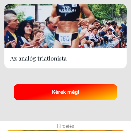
Az analóg triatlonista
Kérek még!
Hirdetés