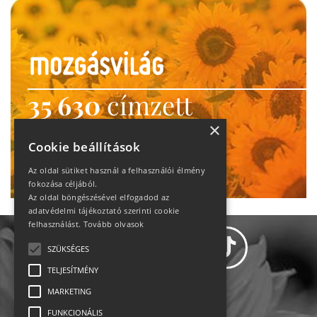
35 630
címzett
heti motiváció
×
Cookie beállítások
Ne maradj le!
Az oldal sütiket használ a felhasználói élmény
fokozása céljából.
Az oldal böngészésével elfogadod az
adatvédelmi tájékoztató szerinti cookie
felhasználást.
Tovább olvasok
SZÜKSÉGES
TELJESÍTMÉNY
MARKETING
Adatvédelem
FUNKCIONÁLIS