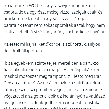
Rohantunk a WC-be, hogy rászívjuk magunkat a
csapra, de az egyrészt meleg vízzel szolgált csak, és
ami kellemetlenebb, hogy sós is volt. Drogos
barátaink tehát nem sokat spóroltak azzal, hogy nem
ittak alkoholt. A vízért ugyanúgy zsebbe kellett nyúlni.
Az estét mi hajnal kettő‘kor be is szüntettük, súlyos
dehidrált állapotbanJ
Ibiza egyébként szinte teljes mértékben a party-zó
fiataloknak rendelte alá magát. Az óriásplakátokon
máshol mosószer meg tampont, itt Tiesto meg Carl
Cox arca látható. Az utcákon szinte csak fiatalokat
látni egészen szeptember végéig, amikor a záróbulik
végeztével a szigetet ellepik az indián nyárra vadászó
nyugdíjasok. Láttunk ijedt szemű idő‘sebb turistákat,