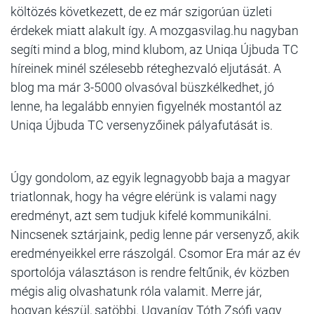
költözés következett, de ez már szigorúan üzleti
érdekek miatt alakult így. A mozgasvilag.hu nagyban
segíti mind a blog, mind klubom, az Uniqa Újbuda TC
híreinek minél szélesebb réteghezvaló eljutását. A
blog ma már 3-5000 olvasóval büszkélkedhet, jó
lenne, ha legalább ennyien figyelnék mostantól az
Uniqa Újbuda TC versenyzőinek pályafutását is.
Úgy gondolom, az egyik legnagyobb baja a magyar
triatlonnak, hogy ha végre elérünk is valami nagy
eredményt, azt sem tudjuk kifelé kommunikálni.
Nincsenek sztárjaink, pedig lenne pár versenyző, akik
eredményeikkel erre rászolgál. Csomor Era már az év
sportolója választáson is rendre feltűnik, év közben
mégis alig olvashatunk róla valamit. Merre jár,
hogyan készül, satöbbi. Ugyanígy Tóth Zsófi vagy