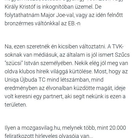
Király Kristóf is inkognítóban üzemel. De
folytathatnám Major Joe-val, vagy az idén felnőtt
bronzérmes váltónkkal az EB.-n
Na, ezen szeretnék én kicsiben változtatni. A TVK-
soknak van médiásuk, az általam is jól ismert Szűcs
"szücsi" István személyében. Nekik elég jól meg van
oldva klubos híreik világgá kürtölése. Most, hogy az
Uniqa Újbuda TC mind létszámban, mind
eredményben az élvonalban küzdötte magát, ideje
volt keresni egy partnert, aki segít nekünk is ezen a
területen.
Ilyen a mozgasvilag.hu, melynek több, mint 20.000
feliratkozott hírleveles olvasója van...