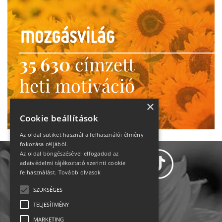
35 630
címzett
heti motiváció
Ne maradj le!
×
Cookie beállítások
Az oldal sütiket használ a felhasználói élmény
fokozása céljából.
Az oldal böngészésével elfogadod az
adatvédelmi tájékoztató szerinti cookie
felhasználást.
Tovább olvasok
SZÜKSÉGES
Adatvédelem
TELJESÍTMÉNY
MARKETING