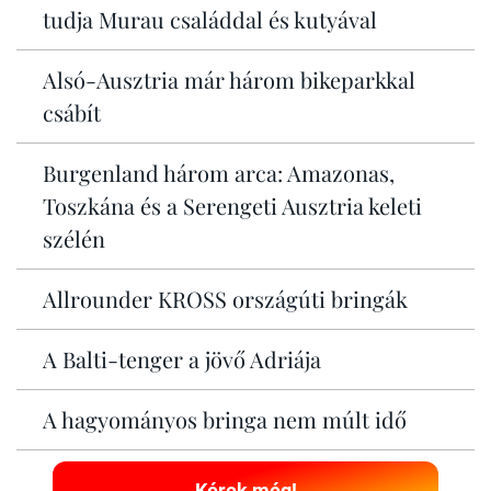
tudja Murau családdal és kutyával
Alsó-Ausztria már három bikeparkkal
csábít
Burgenland három arca: Amazonas,
Toszkána és a Serengeti Ausztria keleti
szélén
Allrounder KROSS országúti bringák
A Balti-tenger a jövő Adriája
A hagyományos bringa nem múlt idő
Kérek még!