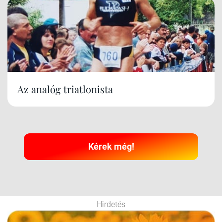
Az analóg triatlonista
Kérek még!
Hirdetés