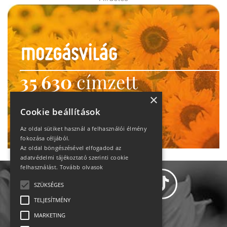
35 630
címzett
heti motiváció
×
Cookie beállítások
Ne maradj le!
Az oldal sütiket használ a felhasználói élmény
fokozása céljából.
Az oldal böngészésével elfogadod az
adatvédelmi tájékoztató szerinti cookie
felhasználást.
Tovább olvasok
SZÜKSÉGES
TELJESÍTMÉNY
MARKETING
Adatvédelem