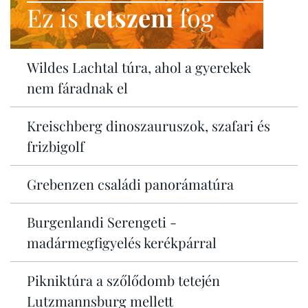
Ez is
tetszeni
fog
Wildes Lachtal túra, ahol a gyerekek
nem fáradnak el
Kreischberg dinoszauruszok, szafari és
frizbigolf
Grebenzen családi panorámatúra
Burgenlandi Serengeti -
madármegfigyelés kerékpárral
Pikniktúra a szőlődomb tetején
Lutzmannsburg mellett