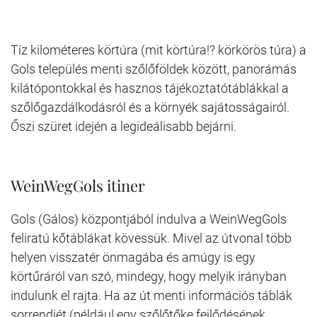
Tíz kilométeres körtúra (mit körtúra!? körkörös túra) a
Gols település menti szőlőföldek között, panorámás
kilátópontokkal és hasznos tájékoztatótáblákkal a
szőlőgazdálkodásról és a környék sajátosságairól.
Őszi szüret idején a legideálisabb bejárni.
WeinWegGols itiner
Gols (Gálos) központjából indulva a WeinWegGols
feliratú kőtáblákat kövessük. Mivel az útvonal több
helyen visszatér önmagába és amúgy is egy
körtűráról van szó, mindegy, hogy melyik irányban
indulunk el rajta. Ha az út menti információs táblák
sorrendjét (például egy szőlőtőke fejlődésének