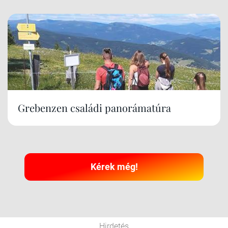
Grebenzen családi panorámatúra
Kérek még!
Hirdetés