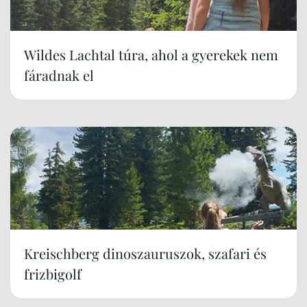
Wildes Lachtal túra, ahol a gyerekek nem
fáradnak el
Kreischberg dinoszauruszok, szafari és
frizbigolf