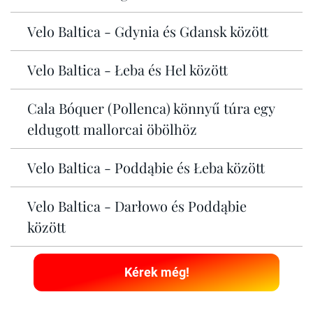
Velo Baltica - Gdynia és Gdansk között
Velo Baltica - Łeba és Hel között
Cala Bóquer (Pollenca) könnyű túra egy
eldugott mallorcai öbölhöz
Velo Baltica - Poddąbie és Łeba között
Velo Baltica - Darłowo és Poddąbie
között
Kérek még!