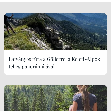
Látványos túra a Göllerre, a Keleti-Alpok
teljes panorámájával