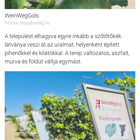
WeinWegGols
Forrás: Mozgásvilág.hu
A települést elhagyva egyre inkább a szőlőtőkék
látványa veszi át az uralmat, helyenként épített
pihenőkkel és kilátókkal. A terep változatos, aszfalt,
murva és földút váltja egymást.