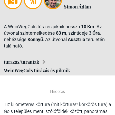
Simon Ádám
A WeinWegGols túra és piknik hossza
10 Km
. Az
útvonal szintemelkedése
83 m
, szintideje
3 Óra
,
nehézsége
Könnyű
. Az útvonal
Ausztria
területén
található.
turazas/turautak
WeinWegGols túrázás és piknik
Hirdetés
Tíz kilométeres körtúra (mit körtúra!? körkörös túra) a
Gols település menti szőlőföldek között, panorámás