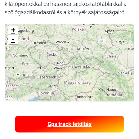
kilátópontokkal és hasznos tájékoztatótáblákkal a
szőlőgazdálkodásról és a környék sajátosságairól.
+
-
Gps track letöltés