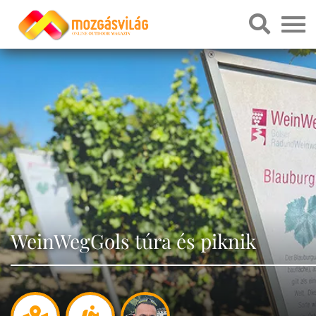
WeinWegGols túra és piknik