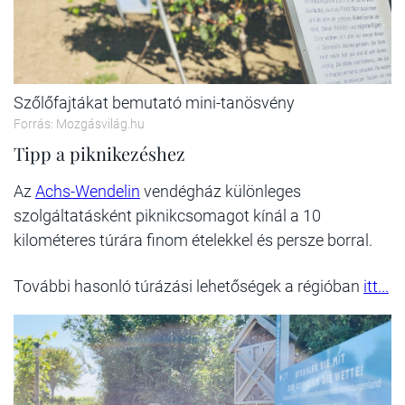
Szőlőfajtákat bemutató mini-tanösvény
Forrás: Mozgásvilág.hu
Tipp a piknikezéshez
Az
Achs-Wendelin
vendégház különleges
szolgáltatásként piknikcsomagot kínál a 10
kilométeres túrára finom ételekkel és persze borral.
További hasonló túrázási lehetőségek a régióban
itt...