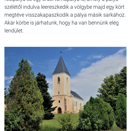
szélétől indulva leereszkedik a völgybe majd egy kört
megtéve visszakapaszkodik a pálya másik sarkához.
Akár körbe is járhatunk, hogy ha van bennünk elég
lendület.