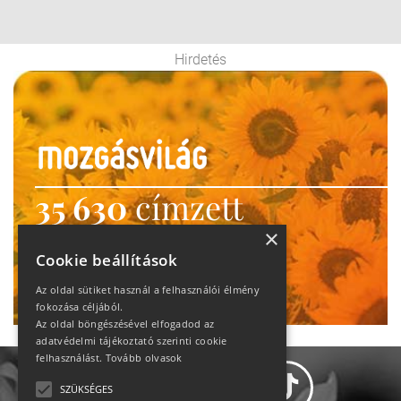
Hirdetés
35 630
címzett
heti motiváció
×
Cookie beállítások
Ne maradj le!
Az oldal sütiket használ a felhasználói élmény
fokozása céljából.
Az oldal böngészésével elfogadod az
adatvédelmi tájékoztató szerinti cookie
felhasználást.
Tovább olvasok
SZÜKSÉGES