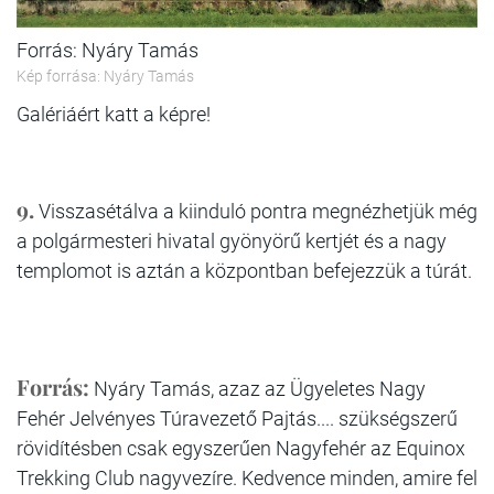
Forrás: Nyáry Tamás
Kép forrása: Nyáry Tamás
Galériáért katt a képre!
9.
Visszasétálva a kiinduló pontra megnézhetjük még
a polgármesteri hivatal gyönyörű kertjét és a nagy
templomot is aztán a központban befejezzük a túrát.
Forrás:
Nyáry Tamás, azaz az Ügyeletes Nagy
Fehér Jelvényes Túravezető Pajtás.... szükségszerű
rövidítésben csak egyszerűen Nagyfehér az Equinox
Trekking Club nagyvezíre. Kedvence minden, amire fel