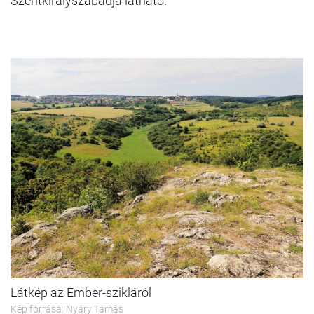
Szentkirályszabadja látható.
Látkép az Ember-szikláról
Kép forrása: Nyáry Tamás