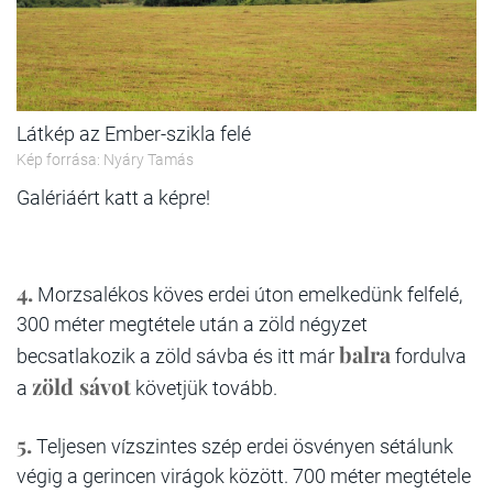
Látkép az Ember-szikla felé
Kép forrása: Nyáry Tamás
Galériáért katt a képre!
4.
Morzsalékos köves erdei úton emelkedünk felfelé,
300 méter megtétele után a zöld négyzet
balra
becsatlakozik a zöld sávba és itt már
fordulva
zöld sávot
a
követjük tovább.
5.
Teljesen vízszintes szép erdei ösvényen sétálunk
végig a gerincen virágok között. 700 méter megtétele