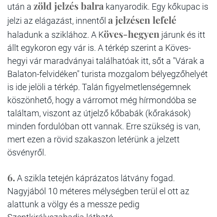
zöld jelzés balra
után a
kanyarodik. Egy kőkupac is
a jelzésen lefelé
jelzi az elágazást, innentől
öves-hegyen
haladunk a sziklához. A K
járunk és itt
állt egykoron egy vár is. A térkép szerint a Köves-
hegyi vár maradványai találhatóak itt, sőt a "Várak a
Balaton-felvidéken" turista mozgalom bélyegzőhelyét
is ide jelöli a térkép. Talán figyelmetlenségemnek
köszönhető, hogy a várromot még hírmondóba se
találtam, viszont az útjelző kőbabák (kőrakások)
minden fordulóban ott vannak. Erre szükség is van,
mert ezen a rövid szakaszon letérünk a jelzett
ösvényről.
6.
A szikla tetején káprázatos látvány fogad.
Nagyjából 10 méteres mélységben terül el ott az
alattunk a völgy és a messze pedig