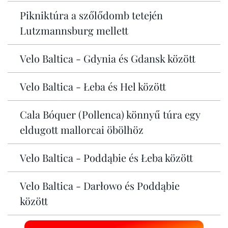
Pikniktúra a szőlődomb tetején
Lutzmannsburg mellett
Velo Baltica - Gdynia és Gdansk között
Velo Baltica - Łeba és Hel között
Cala Bóquer (Pollenca) könnyű túra egy
eldugott mallorcai öbölhöz
Velo Baltica - Poddąbie és Łeba között
Velo Baltica - Darłowo és Poddąbie
között