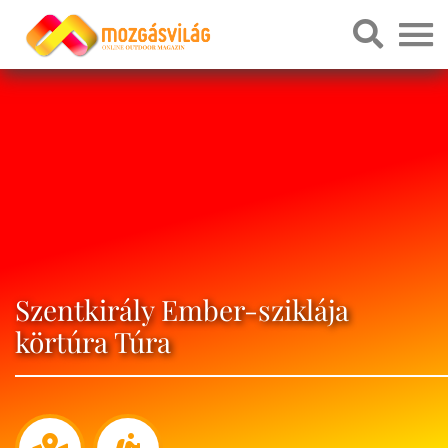
Szentkirály Ember-sziklája
körtúra Túra