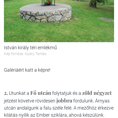
István király téri emlékmű
Kép forrása: Nyáry Tamás
Galériáért katt a képre!
2.
Fő utcán
zöld négyzet
Utunkat a
folytatjuk és a
jobbra
jelzést követve rövidesen
fordulunk. Árnyas
utcán andalgunk a falu széle felé. A mezőhöz érkezve
kilátás nyílik az Ember sziklára, ahová készülünk.