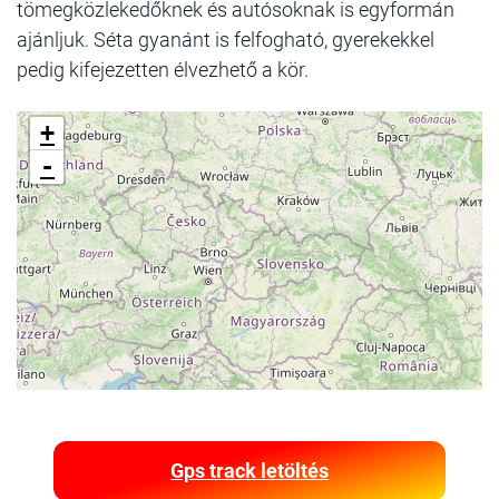
tömegközlekedőknek és autósoknak is egyformán
ajánljuk. Séta gyanánt is felfogható, gyerekekkel
pedig kifejezetten élvezhető a kör.
+
-
Gps track letöltés