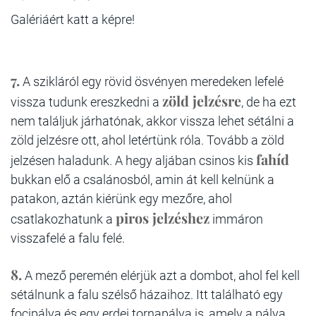
Galériáért katt a képre!
7.
A szikláról egy rövid ösvényen meredeken lefelé
zöld jelzésre
vissza tudunk ereszkedni a
, de ha ezt
nem találjuk járhatónak, akkor vissza lehet sétálni a
zöld jelzésre ott, ahol letértünk róla. Tovább a zöld
fahíd
jelzésen haladunk. A hegy aljában csinos kis
bukkan elő a csalánosból, amin át kell kelnünk a
patakon, aztán kiérünk egy mezőre, ahol
piros jelzéshez
csatlakozhatunk a
immáron
visszafelé a falu felé.
8.
A mező peremén elérjük azt a dombot, ahol fel kell
sétálnunk a falu szélső házaihoz. Itt található egy
focipálya és egy erdei tornapálya is, amely a pálya