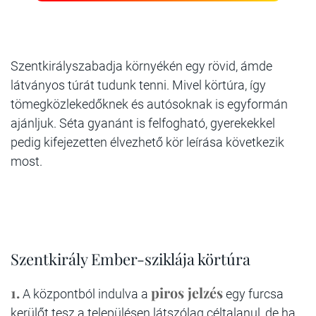
Szentkirályszabadja környékén egy rövid, ámde
látványos túrát tudunk tenni. Mivel körtúra, így
tömegközlekedőknek és autósoknak is egyformán
ajánljuk. Séta gyanánt is felfogható, gyerekekkel
pedig kifejezetten élvezhető kör leírása következik
most.
Szentkirály Ember-sziklája körtúra
1.
piros jelzés
A központból indulva a
egy furcsa
kerülőt tesz a településen látszólag céltalanul, de ha