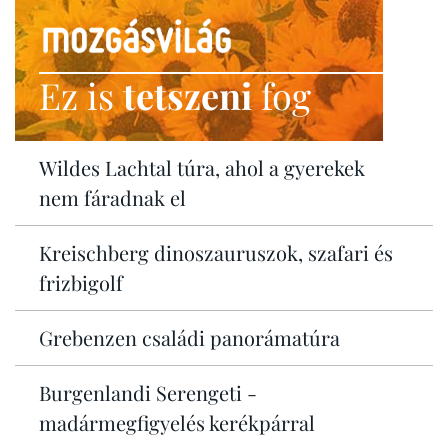
Ez is
tetszeni
fog
Wildes Lachtal túra, ahol a gyerekek
nem fáradnak el
Kreischberg dinoszauruszok, szafari és
frizbigolf
Grebenzen családi panorámatúra
Burgenlandi Serengeti -
madármegfigyelés kerékpárral