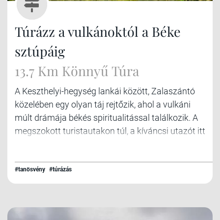
Túrázz a vulkánoktól a Béke
sztúpáig
13.7 Km Könnyű Túra
A Keszthelyi-hegység lankái között, Zalaszántó
közelében egy olyan táj rejtőzik, ahol a vulkáni
múlt drámája békés spiritualitással találkozik. A
megszokott turistautakon túl, a kíváncsi utazót itt
a felfedezés ígérete várja. Induljunk el egy túrára,
amely egyedülálló helyszínek sorozatán vezet
keresztül, ahol a természet lenyűgöző alkotásai,
#tanösvény
#túrázás
helyi legendák és mélységes béke fonódik össze,
felfedve Zala rejtett arcának rétegeit. Ha
meglátogatod a Béke sztúpát, ezeket is látnod