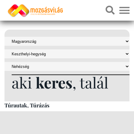
aki
keres
, talál
Túrautak, Túrázás