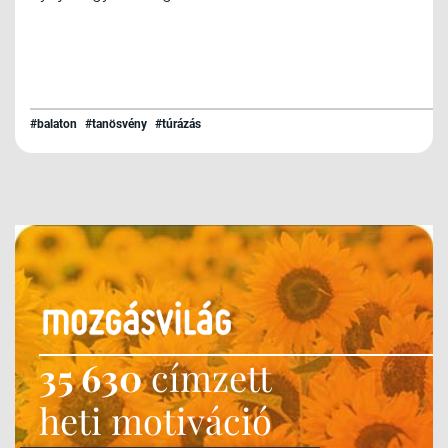
#balaton
#tanösvény
#túrázás
35 630
címzett
heti motiváció