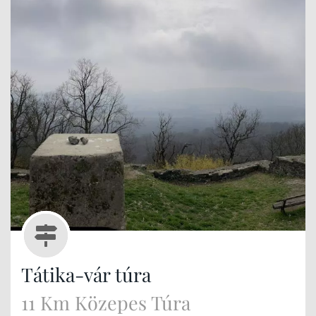
kell!
Tátika-vár túra
11 Km Közepes Túra