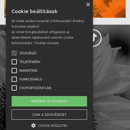
Ne maradj le!
×
Cookie beállítások
Az oldal sütiket használ a felhasználói élmény
fokozása céljából.
Az oldal böngészésével elfogadod az
adatvédelmi tájékoztató szerinti cookie
felhasználást.
Tovább olvasok
SZÜKSÉGES
Adatvédelem
TELJESÍTMÉNY
MARKETING
Állásajánlatok
FUNKCIONÁLIS
Impresszum-kapcsolat
CSOPORTOSÍTATLAN
Jogi nyilatkozat
MINDENT ELFOGADOK
Rólunk
CSAK A SZÜKSÉGESET
COOKIE RÉSZLETEK
English