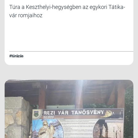
Túra a Keszthelyi-hegységben az egykori Tátika-
vár romjaihoz
#túrázás