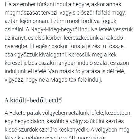
Ha az ember túrázni indul a hegyre, akkor annak
megmászását tervezi, vagyis először felfelé megy,
aztán lejön onnan. Ezt mi most fordítva fogjuk
csinálni. A Nagy-Hideg-hegyről indulva lefelé vesszük
az irányt, és első körben leereszkedünk a Rakodó-
nyeregbe. Itt egész csokor turista jelzés fut össze,
csak győzzük kiválogatni. Keressük meg a kék
kereszt jelzés északi irányban induló szálát és azon
induljunk el lefelé. Van másik folytatása is dél felé,
vigyázz, hogy ne a Magas-tax felé indulj.
A kidőlt-bedőlt erdő
A Fekete-patak völgyében sétálunk lefelé, kezdetben
egy hegyoldalon, később a völgy szűkülni kezd és
kissé szurdok szerűre keskenyedik. A völgyben még
látszik a néhány évvel ezelőtti nagy jégkár