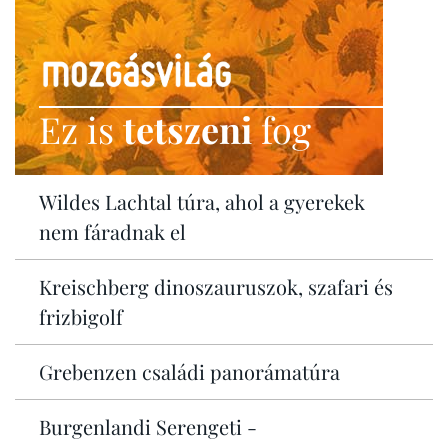
Ez is
tetszeni
fog
Wildes Lachtal túra, ahol a gyerekek
nem fáradnak el
Kreischberg dinoszauruszok, szafari és
frizbigolf
Grebenzen családi panorámatúra
Burgenlandi Serengeti -