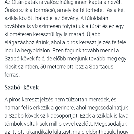
Az Oltár-patak is valószínűleg innen kapta a nevét.
Óriási szikla formáció, amely ketté törhetett és a két
szikla között halad el az ösvény. A túloldalán
továbbra is vízszintesen folytatjuk a túrát és ez egy
kilométeren keresztül így is marad. Újabb
elágazáshoz érünk, ahol a piros kereszt jelzés felfelé
indul a hegyoldalon. Ezen fogunk tovább menni a
Szabó-kövek felé, de előbb menjünk tovább még egy
kicsit szintben, 50 méterre ott lesz a Spartacus-
forrás.
Szabó-kövek
A piros kereszt jelzés nem túlzottan meredek, és
hamar fel is érkezik a gerincre, ahol megcsodálhatjuk
a Szabó-kövek sziklacsoportját. Ezek a sziklák is láva
tömbök voltak sok millió évvel ezelőtt. Megcsodáljuk
az itt-ott kikandikáló kilátást, majd eldönthetjük, hogy