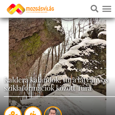
Kaldera kalandok, túra látványos
sziklaformációk között Túra