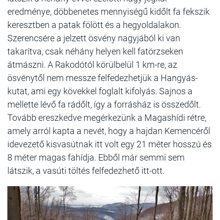
eredménye, döbbenetes mennyiségű kidőlt fa fekszik
keresztben a patak fölött és a hegyoldalakon.
Szerencsére a jelzett ösvény nagyjából ki van
takarítva, csak néhány helyen kell fatörzseken
átmászni. A Rakodótól körülbelül 1 km-re, az
ösvénytől nem messze felfedezhetjük a Hangyás-
kutat, ami egy kövekkel foglalt kifolyás. Sajnos a
mellette lévő fa rádőlt, így a forrásház is összedőlt.
Tovább ereszkedve megérkezünk a Magashídi rétre,
amely arról kapta a nevét, hogy a hajdan Kemencéről
idevezető kisvasútnak itt volt egy 21 méter hosszú és
8 méter magas fahídja. Ebből már semmi sem
látszik, a vasúti töltés felfedezhető itt-ott.