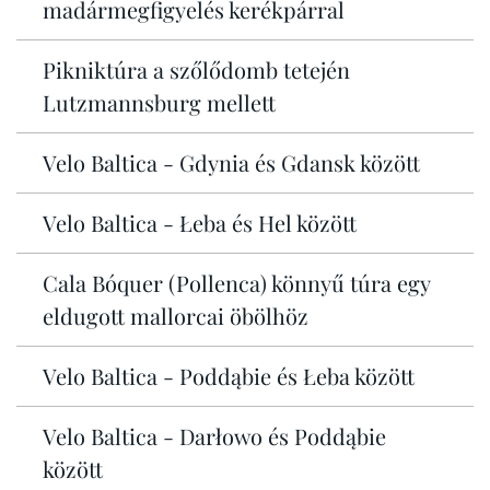
madármegfigyelés kerékpárral
Pikniktúra a szőlődomb tetején
Lutzmannsburg mellett
Velo Baltica - Gdynia és Gdansk között
Velo Baltica - Łeba és Hel között
Cala Bóquer (Pollenca) könnyű túra egy
eldugott mallorcai öbölhöz
Velo Baltica - Poddąbie és Łeba között
Velo Baltica - Darłowo és Poddąbie
között