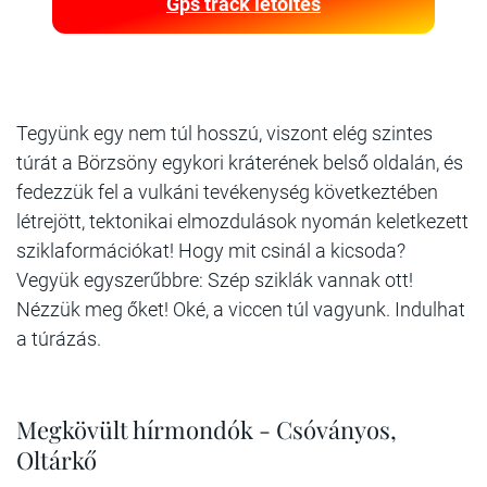
Gps track letöltés
Tegyünk egy nem túl hosszú, viszont elég szintes
túrát a Börzsöny egykori kráterének belső oldalán, és
fedezzük fel a vulkáni tevékenység következtében
létrejött, tektonikai elmozdulások nyomán keletkezett
sziklaformációkat! Hogy mit csinál a kicsoda?
Vegyük egyszerűbbre: Szép sziklák vannak ott!
Nézzük meg őket! Oké, a viccen túl vagyunk. Indulhat
a túrázás.
Megkövült hírmondók - Csóványos,
Oltárkő