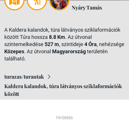
Nyáry Tamás
A Kaldera kalandok, túra látványos sziklaformációk
között Túra hossza
8.8 Km
. Az útvonal
szintemelkedése
527 m
, szintideje
4 Óra
, nehézsége
Közepes
. Az útvonal
Magyarország
területén
található.
turazas/turautak
Kaldera kalandok, túra látványos sziklaformációk
között
Hirdetés