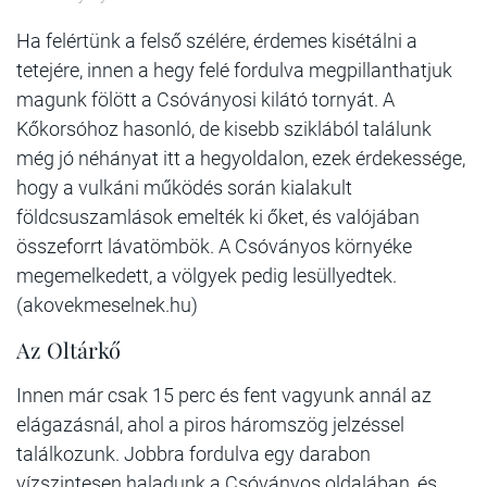
Ha felértünk a felső szélére, érdemes kisétálni a
tetejére, innen a hegy felé fordulva megpillanthatjuk
magunk fölött a Csóványosi kilátó tornyát. A
Kőkorsóhoz hasonló, de kisebb sziklából találunk
még jó néhányat itt a hegyoldalon, ezek érdekessége,
hogy a vulkáni működés során kialakult
földcsuszamlások emelték ki őket, és valójában
összeforrt lávatömbök. A Csóványos környéke
megemelkedett, a völgyek pedig lesüllyedtek.
(akovekmeselnek.hu)
Az Oltárkő
Innen már csak 15 perc és fent vagyunk annál az
elágazásnál, ahol a piros háromszög jelzéssel
találkozunk. Jobbra fordulva egy darabon
vízszintesen haladunk a Csóványos oldalában, és