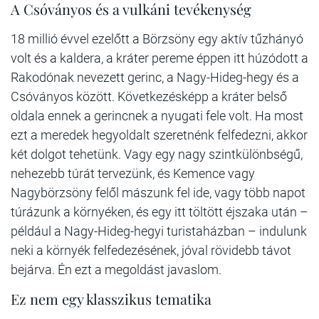
A Csóványos és a vulkáni tevékenység
18 millió évvel ezelőtt a Börzsöny egy aktív tűzhányó
volt és a kaldera, a kráter pereme éppen itt húzódott a
Rakodónak nevezett gerinc, a Nagy-Hideg-hegy és a
Csóványos között. Következésképp a kráter belső
oldala ennek a gerincnek a nyugati fele volt. Ha most
ezt a meredek hegyoldalt szeretnénk felfedezni, akkor
két dolgot tehetünk. Vagy egy nagy szintkülönbségű,
nehezebb túrát tervezünk, és Kemence vagy
Nagybörzsöny felől mászunk fel ide, vagy több napot
túrázunk a környéken, és egy itt töltött éjszaka után –
például a Nagy-Hideg-hegyi turistaházban – indulunk
neki a környék felfedezésének, jóval rövidebb távot
bejárva. Én ezt a megoldást javaslom.
Ez nem egy klasszikus tematika