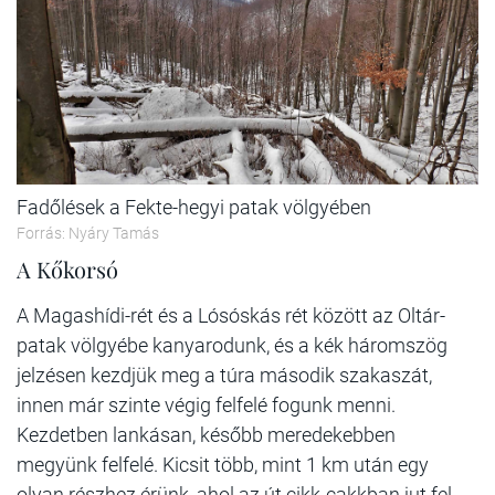
Fadőlések a Fekte-hegyi patak völgyében
Forrás: Nyáry Tamás
A Kőkorsó
A Magashídi-rét és a Lósóskás rét között az Oltár-
patak völgyébe kanyarodunk, és a kék háromszög
jelzésen kezdjük meg a túra második szakaszát,
innen már szinte végig felfelé fogunk menni.
Kezdetben lankásan, később meredekebben
megyünk felfelé. Kicsit több, mint 1 km után egy
olyan részhez érünk, ahol az út cikk-cakkban jut fel