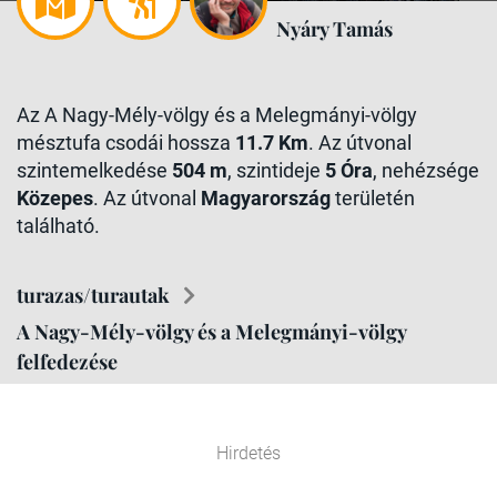
Nyáry Tamás
Az A Nagy-Mély-völgy és a Melegmányi-völgy
mésztufa csodái hossza
11.7 Km
. Az útvonal
szintemelkedése
504 m
, szintideje
5 Óra
, nehézsége
Közepes
. Az útvonal
Magyarország
területén
található.
turazas/turautak
A Nagy-Mély-völgy és a Melegmányi-völgy
felfedezése
Hirdetés