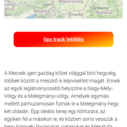
Gps track letöltés
A Mecsek igen gazdag kőzet világgal bíró hegység,
többek között a mészkő is képviselteti magát. Ennek
az egyik leglátványosabb helyszíne a Nagy-Mély-
Völgy és a Melegmányi-völgy. Amelyek egymás
mellett párhuzamosan futnak le a Melegmány-hegy
két oldalán. Épp ideális terep egy körtúrára, az
egyiken fel a másikon le, és közben sorra vesszük a
hegy környéki forrásokat, patakokat és Mésztufa