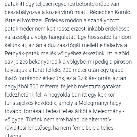
patak itt egy teljesen egyenes betonteknőbe van
beszabályozva a közeli vímű miatt. Régebben Komlót
látta el ivóvízzel. Érdekes módon a szabályozott
patakmeder nem kelt rossz érzést, inkább érdekessé
varázsolja a völgy hangulatát. Egy hosszabb fahídon
kelünk át, aztán a duzzasztógát mellett elhaladva a
Petnyák-patak mellék völgyéhez érkezünk. Itt a zöld
sáv jelzés bekanyarodik a völgybe, mi pedig a piroson
folytatjuk a túrát felfelé. 200 méter után egy újabb
iható forráshoz érkezünk, ez a Sziklás-forrás, aztán
nagyjából 500 méterrel feljebb mésztufa gátakat
fedezhetünk fel. A hegyoldalban itt egy kék kör
turistajelzés kezdődik, amely a Melegmányi-hegy
további forrásait fedezi fel és átköt a Melegmányi-
völgybe. Túránk nem erre halad, de alternatív
rövidítési lehetőség, ha nem férne bele a teljes
útvonal.