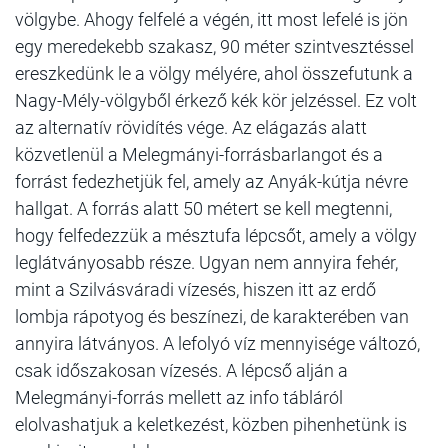
völgybe. Ahogy felfelé a végén, itt most lefelé is jön
egy meredekebb szakasz, 90 méter szintvesztéssel
ereszkedünk le a völgy mélyére, ahol összefutunk a
Nagy-Mély-völgyből érkező kék kör jelzéssel. Ez volt
az alternatív rövidítés vége. Az elágazás alatt
közvetlenül a Melegmányi-forrásbarlangot és a
forrást fedezhetjük fel, amely az Anyák-kútja névre
hallgat. A forrás alatt 50 métert se kell megtenni,
hogy felfedezzük a mésztufa lépcsőt, amely a völgy
leglátványosabb része. Ugyan nem annyira fehér,
mint a Szilvásváradi vízesés, hiszen itt az erdő
lombja rápotyog és beszínezi, de karakterében van
annyira látványos. A lefolyó víz mennyisége változó,
csak időszakosan vízesés. A lépcső alján a
Melegmányi-forrás mellett az info tábláról
elolvashatjuk a keletkezést, közben pihenhetünk is