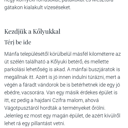
gátakon kialakult vízeséseket.
Kezdjük a Kőlyukkal
Térj be ide
Mánfa településétől körülbelül másfél kilométerre az
út szélén található a Kőlyuki betérő, és mellette
parkolási lehetőség is akad. A mánfai buszjáratok is
megállnak itt. Azért is jó innen indulni túrázni, mert a
végén a fáradt vándorok be is betérhetnek ide egy jó
ebédre, vacsorára. Van egy másik érdekes épület is
itt, ez pedig a hajdani Czifra malom, ahová
Vágotpusztáról hordták a terményeket őrölni.
Jelenleg ez most egy magán épület, de azért kívülről
lehet rá egy pillantást vetni.