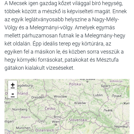
A Mecsek igen gazdag kőzet világgal bíró hegység,
többek között a mészkő is képviselteti magát. Ennek
az egyik leglátványosabb helyszíne a Nagy-Mély-
Völgy és a Melegmányi-völgy. Amelyek egymás
mellett párhuzamosan futnak le a Melegmány-hegy
két oldalán. Épp ideális terep egy körtúrára, az
egyiken fel a másikon le, és közben sorra vesszük a
hegy környéki forrásokat, patakokat és Mésztufa
gátakon kialakult vízeséseket.
+
-