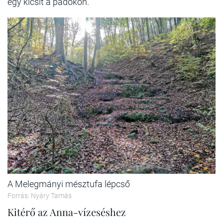
egy kicsit a padokon.
A Melegmányi mésztufa lépcső
Forrás: Nyáry Tamás
Kitérő az Anna-vízeséshez