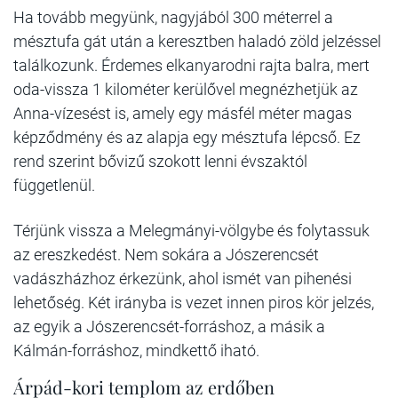
Ha tovább megyünk, nagyjából 300 méterrel a
mésztufa gát után a keresztben haladó zöld jelzéssel
találkozunk. Érdemes elkanyarodni rajta balra, mert
oda-vissza 1 kilométer kerülővel megnézhetjük az
Anna-vízesést is, amely egy másfél méter magas
képződmény és az alapja egy mésztufa lépcső. Ez
rend szerint bővizű szokott lenni évszaktól
függetlenül.
Térjünk vissza a Melegmányi-völgybe és folytassuk
az ereszkedést. Nem sokára a Jószerencsét
vadászházhoz érkezünk, ahol ismét van pihenési
lehetőség. Két irányba is vezet innen piros kör jelzés,
az egyik a Jószerencsét-forráshoz, a másik a
Kálmán-forráshoz, mindkettő iható.
Árpád-kori templom az erdőben