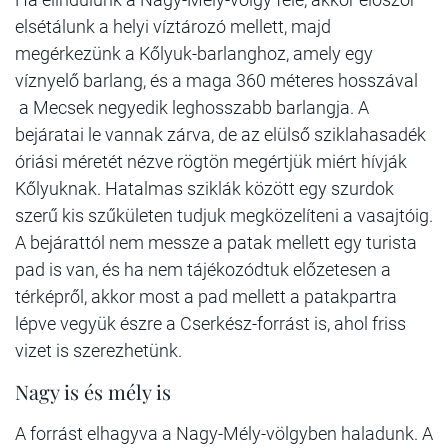
elsétálunk a helyi víztározó mellett, majd
megérkezünk a Kőlyuk-barlanghoz, amely egy
víznyelő barlang, és a maga 360 méteres hosszával
a Mecsek negyedik leghosszabb barlangja. A
bejáratai le vannak zárva, de az elülső sziklahasadék
óriási méretét nézve rögtön megértjük miért hívják
Kőlyuknak. Hatalmas sziklák között egy szurdok
szerű kis szűkületen tudjuk megközelíteni a vasajtóig.
A bejárattól nem messze a patak mellett egy turista
pad is van, és ha nem tájékozódtuk előzetesen a
térképről, akkor most a pad mellett a patakpartra
lépve vegyük észre a Cserkész-forrást is, ahol friss
vizet is szerezhetünk.
Nagy is és mély is
A forrást elhagyva a Nagy-Mély-völgyben haladunk. A