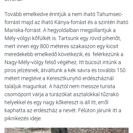
Tovább emelkedve érintjük a nem iható Tahumsec-
forrást majd az iható Kánya-forrást és a szintén iható
Mariska-forrást. A hegyoldalban megpillantjuk a
Mély-völgyi kőfülkét is. Tartsunk egy rövid pihenőt,
mert innen egy 800 méteres szakaszon egy kicsit
meredekebb emelkedő következik, és felérkezünk a
Nagy-Mély-völgy felső végéhez. Itt búcsút intünk a
piros jelzésnek, átváltunk a kék sávra és további 150
métert megtéve a Keresztkunyhó erdészháznál
találjuk magunkat. A háztól nem messze turista
csomópont várja a túrázókat asztalokkal tűzrakó
helyekkel és egy nagy kőkereszt is áll itt, erről
kaphatta az erdészház a nevét. Félúton járunk itt a
piknikezés ideje.