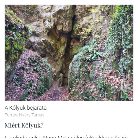
A Kőlyuk bejárata
Forrás: Nyáry Tamás
Miért Kőlyuk?
Ha elindulunk a Nagy-Mély-völgy felé, akkor először