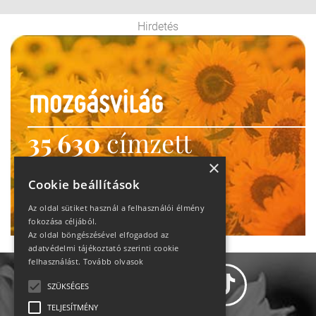
Hirdetés
35 630
címzett
heti motiváció
×
Cookie beállítások
Ne maradj le!
Az oldal sütiket használ a felhasználói élmény
fokozása céljából.
Az oldal böngészésével elfogadod az
adatvédelmi tájékoztató szerinti cookie
felhasználást.
Tovább olvasok
SZÜKSÉGES
TELJESÍTMÉNY