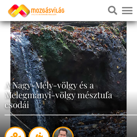
A Nagy-Mély-völgy és a
Melegmányi-völgy mésztufa
csodái