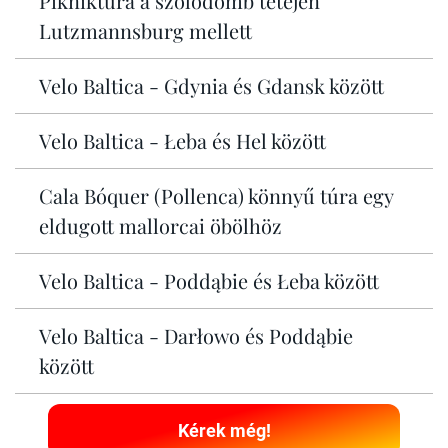
Pikniktúra a szőlődomb tetején
Lutzmannsburg mellett
Velo Baltica - Gdynia és Gdansk között
Velo Baltica - Łeba és Hel között
Cala Bóquer (Pollenca) könnyű túra egy
eldugott mallorcai öbölhöz
Velo Baltica - Poddąbie és Łeba között
Velo Baltica - Darłowo és Poddąbie
között
Kérek még!