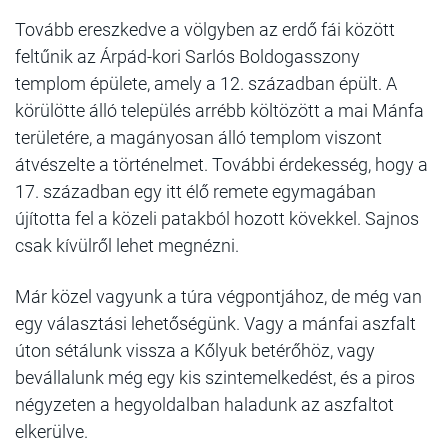
Tovább ereszkedve a völgyben az erdő fái között
feltűnik az Árpád-kori Sarlós Boldogasszony
templom épülete, amely a 12. században épült. A
körülötte álló település arrébb költözött a mai Mánfa
területére, a magányosan álló templom viszont
átvészelte a történelmet. További érdekesség, hogy a
17. században egy itt élő remete egymagában
újította fel a közeli patakból hozott kövekkel. Sajnos
csak kívülről lehet megnézni.
Már közel vagyunk a túra végpontjához, de még van
egy választási lehetőségünk. Vagy a mánfai aszfalt
úton sétálunk vissza a Kőlyuk betérőhöz, vagy
bevállalunk még egy kis szintemelkedést, és a piros
négyzeten a hegyoldalban haladunk az aszfaltot
elkerülve.