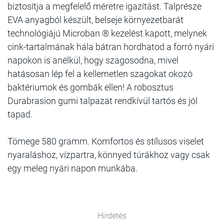
biztosítja a megfelelő méretre igazítást. Talprésze
EVA anyagból készült, belseje környezetbarát
technológiájú Microban ® kezelést kapott, melynek
cink-tartalmának hála bátran hordhatod a forró nyári
napokon is anélkül, hogy szagosodna, mivel
hatásosan lép fel a kellemetlen szagokat okozó
baktériumok és gombák ellen! A robosztus
Durabrasion gumi talpazat rendkívül tartós és jól
tapad.
Tömege 580 gramm. Komfortos és stílusos viselet
nyaraláshoz, vízpartra, könnyed túrákhoz vagy csak
egy meleg nyári napon munkába.
Hirdetés