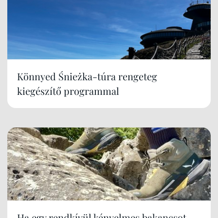
Könnyed Śnieżka-túra rengeteg
kiegészítő programmal
Ha egy rendkívül kényelmes bakancsot