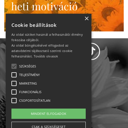
heti motiváció
Ne maradj le!
×
Cookie beállítások
Az oldal sütiket használ a felhasználói élmény
fokozása céljából.
Az oldal böngészésével elfogadod az
adatvédelmi tájékoztató szerinti cookie
felhasználást.
Tovább olvasok
SZÜKSÉGES
Adatvédelem
TELJESÍTMÉNY
MARKETING
Állásajánlatok
FUNKCIONÁLIS
Impresszum-kapcsolat
CSOPORTOSÍTATLAN
Jogi nyilatkozat
MINDENT ELFOGADOK
Rólunk
CSAK A SZÜKSÉGESET