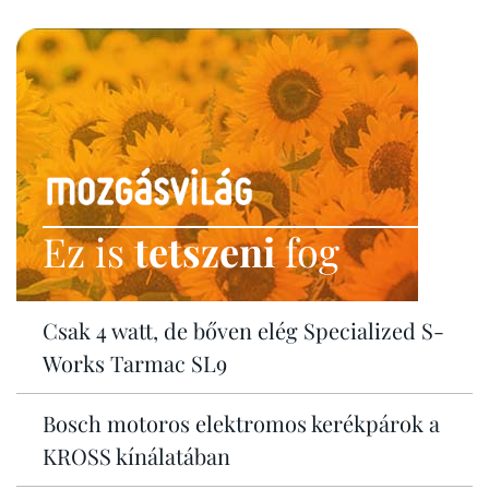
Ez is
tetszeni
fog
Csak 4 watt, de bőven elég Specialized S-
Works Tarmac SL9
Bosch motoros elektromos kerékpárok a
KROSS kínálatában