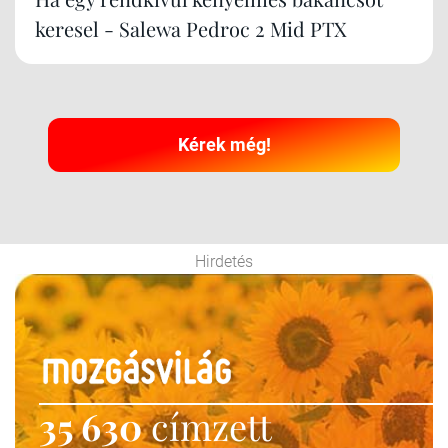
keresel - Salewa Pedroc 2 Mid PTX
Kérek még!
Hirdetés
35 630
címzett