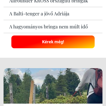
Allrounder KROSS országúti bringák
A Balti-tenger a jövő Adriája
A hagyományos bringa nem múlt idő
Kérek még!