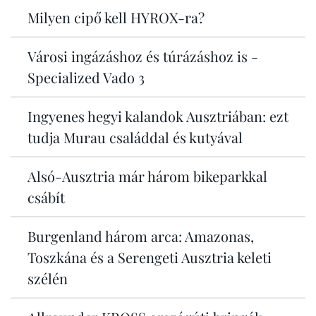
Milyen cipő kell HYROX-ra?
Városi ingázáshoz és túrázáshoz is -
Specialized Vado 3
Ingyenes hegyi kalandok Ausztriában: ezt
tudja Murau családdal és kutyával
Alsó-Ausztria már három bikeparkkal
csábít
Burgenland három arca: Amazonas,
Toszkána és a Serengeti Ausztria keleti
szélén