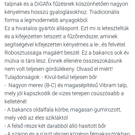
talpnak és a DiGAfix fűzésnek köszönhetően nagyon
kényelmes hosszú gyaloglásokhoz. Tradicionális
forma a legmodernebb anyagokból.
Ez a hivatalos gyártói álláspont. Ezt mi is leteszteltük
és a kifejezetten tetszett a fűzőrendszer, aminek
segítségével kifejezetten kényelmes a le-, és felvétel.
Robosztussága magáért beszél. Ez a bakancs sok év
múlva is társ lesz. Ennek ellenére összeszokásunk
nem volt teljesen gördülékeny. Olvasd el miért!
Tulajdonságok: - Kívül-belül teljesen bőr
- Nagyon merev (B-C) és magasépítésű Vibram talp,
mely jól kapszkodik de vizes terepen csúszósabb a
kelleténél
- A bakancs oldalfala körbe, magasan gumírozott,
mely védi az éles szikláktól
- A felső része két darabból álló hasított bőr
- A száron és a rüszt részen középig fémakasztókban