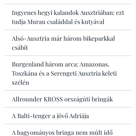
Ingyenes hegyi kalandok Ausztriában: ezt
tudja Murau családdal és kutyával
Alsó-Ausztria már három bikeparkkal
csábít
Burgenland három arca: Amazonas,
Toszkána és a Serengeti Ausztria keleti
szélén
Allrounder KROSS országúti bringák
A Balti-tenger a jövő Adriája
A hagyományos bringa nem múlt idő