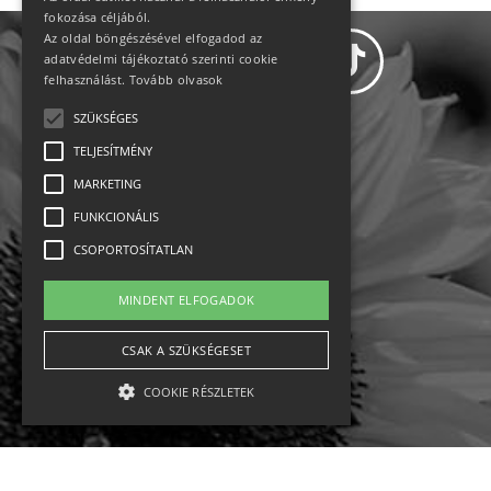
fokozása céljából.
Az oldal böngészésével elfogadod az
adatvédelmi tájékoztató szerinti cookie
felhasználást.
Tovább olvasok
SZÜKSÉGES
Adatvédelem
TELJESÍTMÉNY
MARKETING
Állásajánlatok
FUNKCIONÁLIS
Impresszum-kapcsolat
CSOPORTOSÍTATLAN
Jogi nyilatkozat
MINDENT ELFOGADOK
Rólunk
CSAK A SZÜKSÉGESET
COOKIE RÉSZLETEK
English
Ebike
Osztrák sípályák
Magyar sípályák
Szükséges
Teljesítmény
Marketing