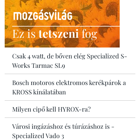
Ez is
tetszeni
fog
Csak 4 watt, de bőven elég Specialized S-
Works Tarmac SL9
Bosch motoros elektromos kerékpárok a
KROSS kínálatában
Milyen cipő kell HYROX-ra?
Városi ingázáshoz és túrázáshoz is -
Specialized Vado 3