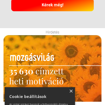
Kérek még!
Hirdetés
35 630
címzett
heti motiváció
Ne maradj le!
×
Cookie beállítások
Az oldal sütiket használ a felhasználói élmény