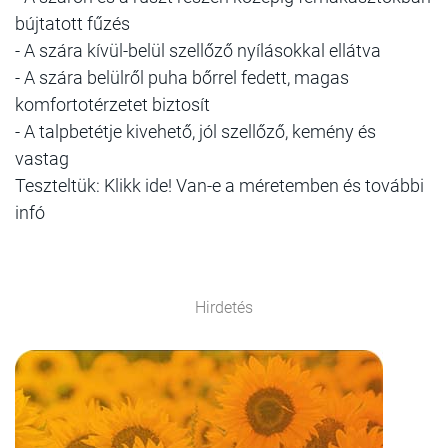
bújtatott fűzés
- A szára kívül-belül szellőző nyílásokkal ellátva
- A szára belülről puha bőrrel fedett, magas
komfortotérzetet biztosít
- A talpbetétje kivehető, jól szellőző, kemény és
vastag
Teszteltük: Klikk ide! Van-e a méretemben és további
infó
Hirdetés