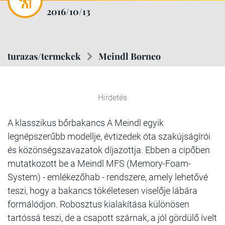
2016/10/13
turazas/termekek
Meindl Borneo
Hirdetés
A klasszikus bőrbakancs A Meindl egyik
legnépszerűbb modellje, évtizedek óta szakújságírói
és közönségszavazatok díjazottja. Ebben a cipőben
mutatkozott be a Meindl MFS (Memory-Foam-
System) - emlékezőhab - rendszere, amely lehetővé
teszi, hogy a bakancs tökéletesen viselője lábára
formálódjon. Robosztus kialakítása különösen
tartóssá teszi, de a csapott szárnak, a jól gördülő ívelt