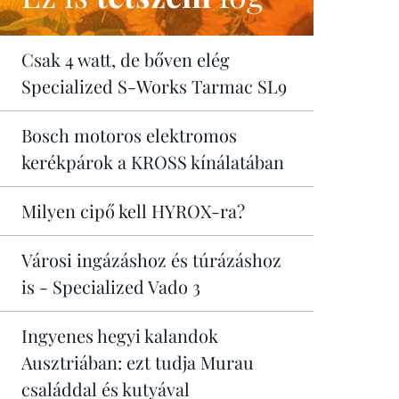
Csak 4 watt, de bőven elég
Specialized S-Works Tarmac SL9
Bosch motoros elektromos
kerékpárok a KROSS kínálatában
Milyen cipő kell HYROX-ra?
Városi ingázáshoz és túrázáshoz
is - Specialized Vado 3
Ingyenes hegyi kalandok
Ausztriában: ezt tudja Murau
családdal és kutyával