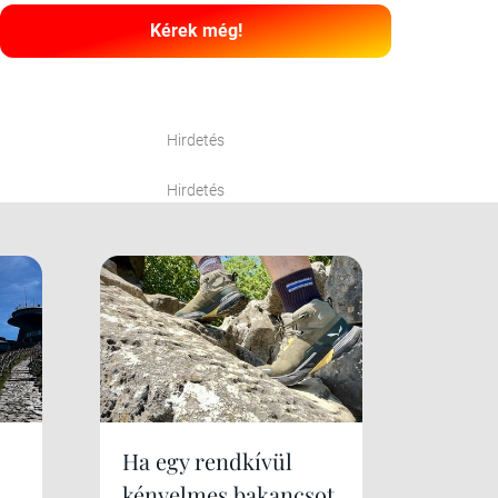
Kérek még!
Hirdetés
Hirdetés
Ha egy rendkívül
kényelmes bakancsot