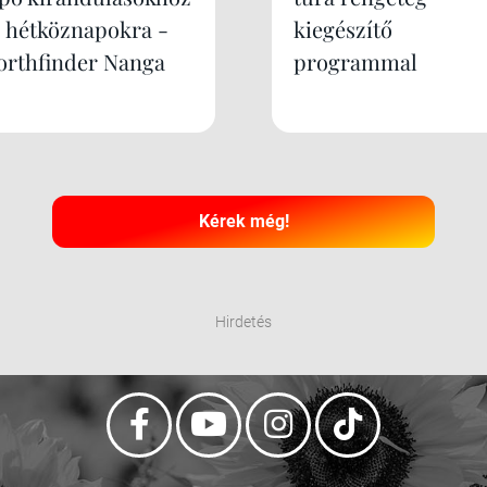
s hétköznapokra -
kiegészítő
orthfinder Nanga
programmal
Kérek még!
Hirdetés