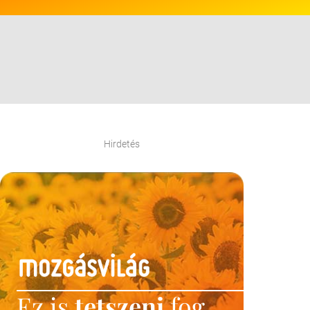
Hirdetés
Ez is
tetszeni
fog