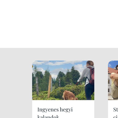
Ingyenes hegyi
S
kalandok
c