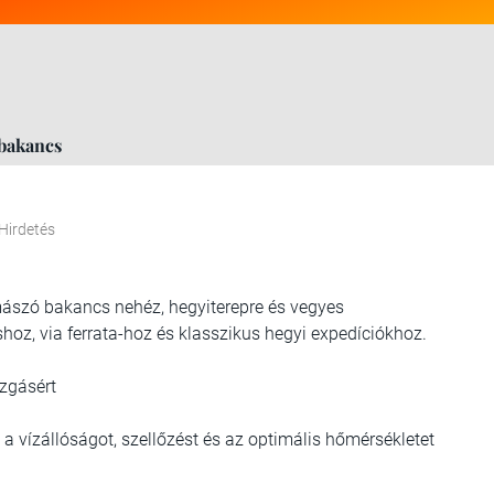
bakancs
Hirdetés
mászó bakancs nehéz, hegyiterepre és vegyes
z, via ferrata-hoz és klasszikus hegyi expedíciókhoz.
zgásért
a vízállóságot, szellőzést és az optimális hőmérsékletet