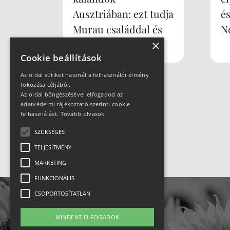
Ausztriában: ezt tudja
é
Murau családdal és
N
×
kutyával
Cookie beállítások
Az oldal sütiket használ a felhasználói élmény
fokozása céljából.
Az oldal böngészésével elfogadod az
adatvédelmi tájékoztató szerinti cookie
felhasználást.
Tovább olvasok
SZÜKSÉGES
TELJESÍTMÉNY
MARKETING
FUNKCIONÁLIS
CSOPORTOSÍTATLAN
MINDENT ELFOGADOK