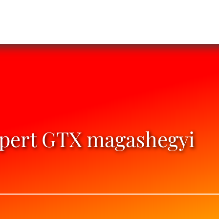
pert GTX magashegyi