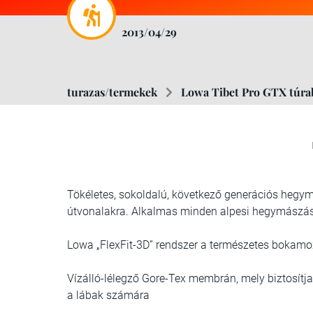
2013/04/29
turazas/termekek
Lowa Tibet Pro GTX túra
Tökéletes, sokoldalú, következő generációs hegy
útvonalakra. Alkalmas minden alpesi hegymászásho
Lowa „FlexFit-3D” rendszer a természetes bokamo
Vízálló-lélegző Gore-Tex membrán, mely biztosítja 
a lábak számára