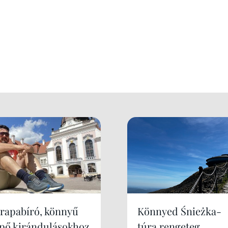
trapabíró, könnyű
Könnyed Śnieżka-
ipő kirándulásokhoz
túra rengeteg