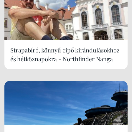
Strapabíró, könnyű cipő kirándulásokhoz
és hétköznapokra - Northfinder Nanga