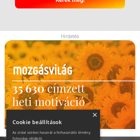
Hirdetés
35 630
címzett
heti motiváció
Ne maradj le!
×
Cookie beállítások
Az oldal sütiket használ a felhasználói élmény
fokozása céljából.