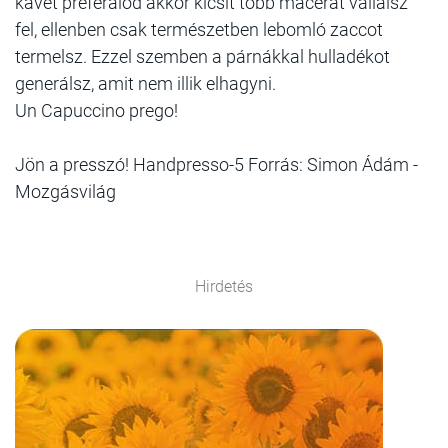
kávét preferálod akkor kicsit több macerát vállalsz
fel, ellenben csak természetben lebomló zaccot
termelsz. Ezzel szemben a párnákkal hulladékot
generálsz, amit nem illik elhagyni.
Un Capuccino prego!
Jön a presszó! Handpresso-5 Forrás: Simon Ádám -
Mozgásvilág
Hirdetés