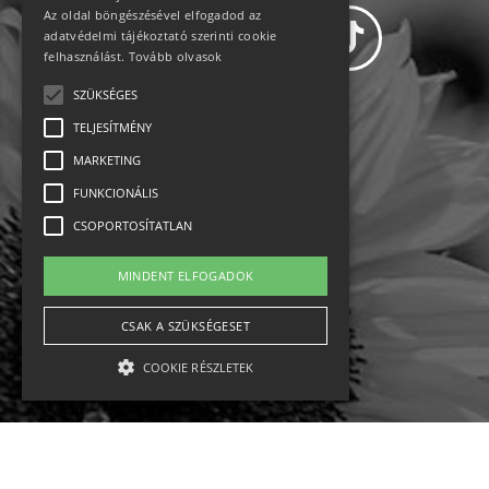
Az oldal böngészésével elfogadod az
adatvédelmi tájékoztató szerinti cookie
felhasználást.
Tovább olvasok
SZÜKSÉGES
Adatvédelem
TELJESÍTMÉNY
MARKETING
Állásajánlatok
FUNKCIONÁLIS
Impresszum-kapcsolat
CSOPORTOSÍTATLAN
Jogi nyilatkozat
MINDENT ELFOGADOK
Rólunk
CSAK A SZÜKSÉGESET
COOKIE RÉSZLETEK
English
Ebike
Osztrák sípályák
Magyar sípályák
Szükséges
Teljesítmény
Marketing
Funkcionális
Csoportosítatlan