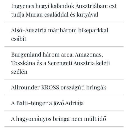
Ingyenes hegyi kalandok Ausztriában: ezt
tudja Murau családdal és kutyával
Alsó-Ausztria már három bikeparkkal
csábít
Burgenland három arca: Amazonas,
Toszkána és a Serengeti Ausztria keleti
szélén
Allrounder KROSS országúti bringák
A Balti-tenger a jövő Adriája
A hagyományos bringa nem múlt idő