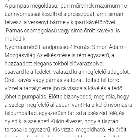
A pumpás megoldású, ipari műremek maximum 16
bar nyomással készíti el a presszódat, ami simán
felveszi a versenyt bármelyik ipari kávéfőzővel.
Párnás csomagolású vagy sima őrölt kávéval is
működik.
Nyomásmérő Handpresso-4 Forrás: Simon Ádám -
Mozgásvilág Az elkészítése is rém egyszerű, a
hozzáadott elegáns tokból elővarázsolva:
csavard le a fedelet válaszd ki a megfelelő adagolót.
Őrölt kávés vagy párnás változat. töltsd fel forró
vízzel a tartályt erre jön rá vissza a kávé és a fedő
jöhet a pumpálás. Előtte bizonyosodj meg róla, hogy
a szelep megfelelő állásban van! Ha a kellő nyomásra
felpumpáltad, egyszerűen tartsd a csészéd felé, és
nyisd ki a szelepet! Külön élvezet, hogy a tisztán
tartása is egyszerű. Kis vízzel megoldható. Ha őrölt