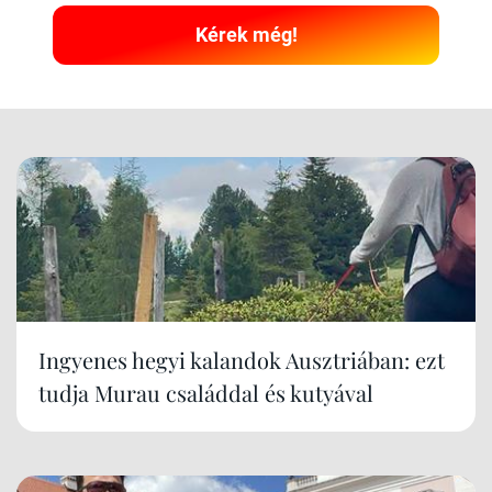
Kérek még!
Ingyenes hegyi kalandok Ausztriában: ezt
tudja Murau családdal és kutyával