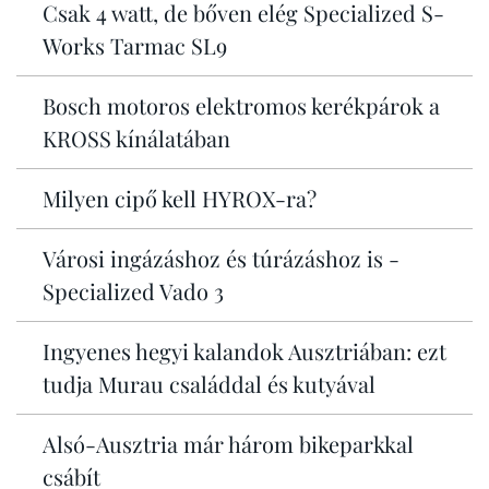
Csak 4 watt, de bőven elég Specialized S-
Works Tarmac SL9
Bosch motoros elektromos kerékpárok a
KROSS kínálatában
Milyen cipő kell HYROX-ra?
Városi ingázáshoz és túrázáshoz is -
Specialized Vado 3
Ingyenes hegyi kalandok Ausztriában: ezt
tudja Murau családdal és kutyával
Alsó-Ausztria már három bikeparkkal
csábít