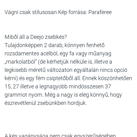
Vágni csak stílusosan Kép forrása: Paraferee
Miből áll a Deejo zsebkés?
Tulajdonképpen 2 darab, könnyen fenhető
rozsdamentes acélból, egy fa vagy műanyag
„markolatból” (de kérhetjük nélküle is, illetve a
legkisebb méretű változaton egyáltalán nincs opció
kérni) és egy fém csíptetőből áll. Ennek köszönhetően
15, 27 illetve a legnagyobb mindösszesen 37
grammot nyom. Még a nagy is elég könnyű, hogy
észrevétlenül zsebünkben hordjuk.
A kés vagánysága nem csak egyszerűségében,