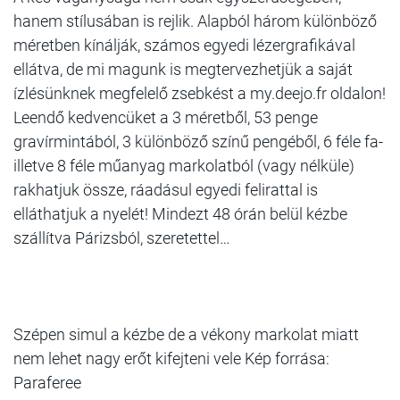
hanem stílusában is rejlik. Alapból három különböző
méretben kínálják, számos egyedi lézergrafikával
ellátva, de mi magunk is megtervezhetjük a saját
ízlésünknek megfelelő zsebkést a my.deejo.fr oldalon!
Leendő kedvencüket a 3 méretből, 53 penge
gravírmintából, 3 különböző színű pengéből, 6 féle fa-
illetve 8 féle műanyag markolatból (vagy nélküle)
rakhatjuk össze, ráadásul egyedi felirattal is
elláthatjuk a nyelét! Mindezt 48 órán belül kézbe
szállítva Párizsból, szeretettel…
Szépen simul a kézbe de a vékony markolat miatt
nem lehet nagy erőt kifejteni vele Kép forrása:
Paraferee