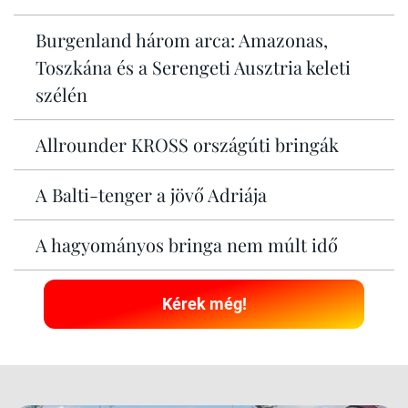
Burgenland három arca: Amazonas,
Toszkána és a Serengeti Ausztria keleti
szélén
Allrounder KROSS országúti bringák
A Balti-tenger a jövő Adriája
A hagyományos bringa nem múlt idő
Kérek még!