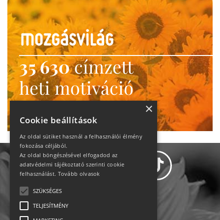
35 630
címzett
heti motiváció
Ne maradj le!
×
Cookie beállítások
Az oldal sütiket használ a felhasználói élmény
fokozása céljából.
Az oldal böngészésével elfogadod az
adatvédelmi tájékoztató szerinti cookie
felhasználást.
Tovább olvasok
SZÜKSÉGES
Adatvédelem
TELJESÍTMÉNY