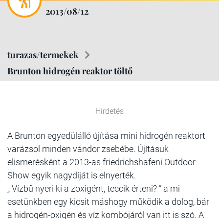
2013/08/12
turazas/termekek
Brunton hidrogén reaktor töltő
Hirdetés
A Brunton egyedülálló újítása mini hidrogén reaktort
varázsol minden vándor zsebébe. Újításuk
elismerésként a 2013-as friedrichshafeni Outdoor
Show egyik nagydíját is elnyerték.
„ Vízbű nyeri ki a zoxigént, teccik érteni? ” a mi
esetünkben egy kicsit máshogy működik a dolog, bár
a hidrogén-oxigén és víz kombójáról van itt is szó. A