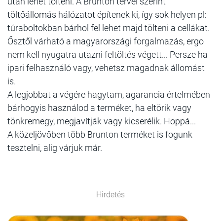
után lehet tölteni. A Brunton tervei szerint
töltőállomás hálózatot építenek ki, így sok helyen pl:
túraboltokban bárhol fel lehet majd tölteni a cellákat.
Ősztől várható a magyarországi forgalmazás, ergo
nem kell nyugatra utazni feltöltés végett... Persze ha
ipari felhasználó vagy, vehetsz magadnak állomást
is.
A legjobbat a végére hagytam, agarancia értelmében
bárhogyis használod a terméket, ha eltörik vagy
tönkremegy, megjavítják vagy kicserélik. Hoppá...
A közeljövőben több Brunton terméket is fogunk
tesztelni, alig várjuk már.
Hirdetés