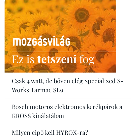
Ez is
tetszeni
fog
Csak 4 watt, de bőven elég Specialized S-
Works Tarmac SL9
Bosch motoros elektromos kerékpárok a
KROSS kínálatában
Milyen cipő kell HYROX-ra?