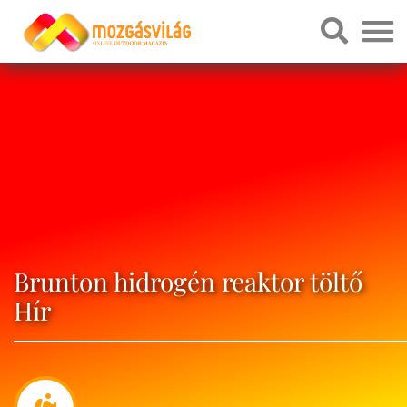
Brunton hidrogén reaktor töltő
Hír