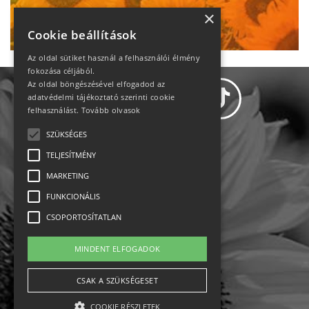
Ne maradj le!
×
Cookie beállítások
Az oldal sütiket használ a felhasználói élmény
fokozása céljából.
Az oldal böngészésével elfogadod az
adatvédelmi tájékoztató szerinti cookie
felhasználást.
Tovább olvasok
SZÜKSÉGES
Adatvédelem
TELJESÍTMÉNY
MARKETING
Állásajánlatok
FUNKCIONÁLIS
Impresszum-kapcsolat
CSOPORTOSÍTATLAN
Jogi nyilatkozat
MINDENT ELFOGADOK
Rólunk
CSAK A SZÜKSÉGESET
COOKIE RÉSZLETEK