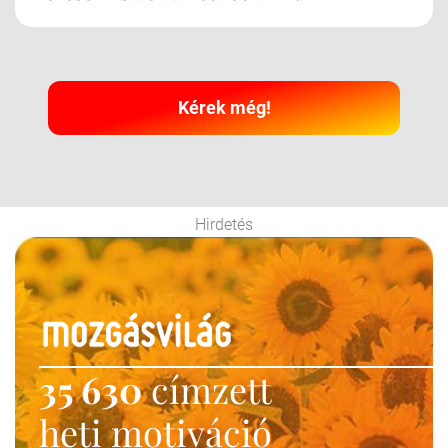
Kérek még!
Hirdetés
35 630
címzett
heti motiváció