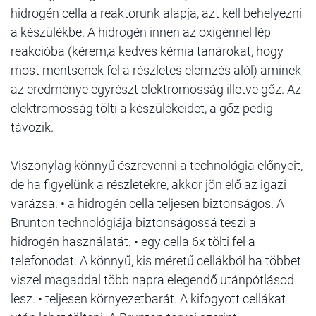
hidrogén cella a reaktorunk alapja, azt kell behelyezni
a készülékbe. A hidrogén innen az oxigénnel lép
reakcióba (kérem,a kedves kémia tanárokat, hogy
most mentsenek fel a részletes elemzés alól) aminek
az eredménye egyrészt elektromosság illetve gőz. Az
elektromosság tölti a készülékeidet, a gőz pedig
távozik.
Viszonylag könnyű észrevenni a technológia előnyeit,
de ha figyelünk a részletekre, akkor jön elő az igazi
varázsa: • a hidrogén cella teljesen biztonságos. A
Brunton technológiája biztonságossá teszi a
hidrogén használatát. • egy cella 6x tölti fel a
telefonodat. A könnyű, kis méretű cellákból ha többet
viszel magaddal több napra elegendő utánpótlásod
lesz. • teljesen környezetbarát. A kifogyott cellákat