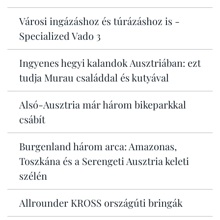
Városi ingázáshoz és túrázáshoz is -
Specialized Vado 3
Ingyenes hegyi kalandok Ausztriában: ezt
tudja Murau családdal és kutyával
Alsó-Ausztria már három bikeparkkal
csábít
Burgenland három arca: Amazonas,
Toszkána és a Serengeti Ausztria keleti
szélén
Allrounder KROSS országúti bringák