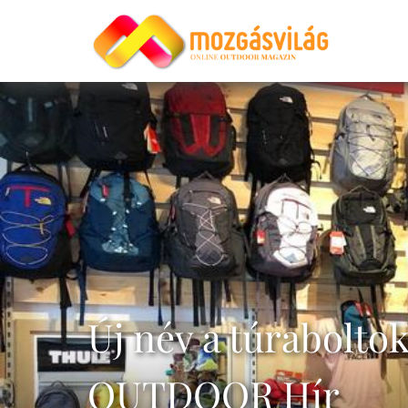
Új név a túraboltok
OUTDOOR Hír