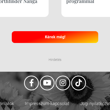
orthfinder Nanga
programmal
Kérek még!
Hirdetés
jánlatok
Impresszum-kapcsolat
Jogi nyilatkoza