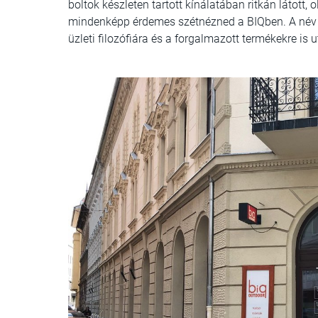
boltok készleten tartott kínálatában ritkán látott
mindenképp érdemes szétnézned a BIQben. A név
üzleti filozófiára és a forgalmazott termékekre is 