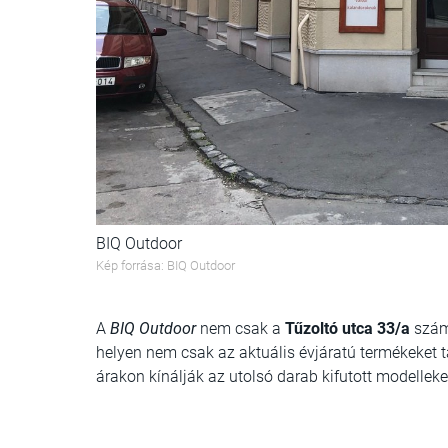
BIQ Outdoor
Kép forrása: BIQ Outdoor
A
BIQ Outdoor
nem csak a
Tűzoltó utca 33/a
szám 
helyen nem csak az aktuális évjáratú termékeket
árakon kínálják az utolsó darab kifutott modelleke