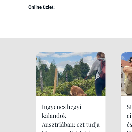
Online üzlet:
Ingyenes hegyi
S
kalandok
c
Ausztriában: ezt tudja
é