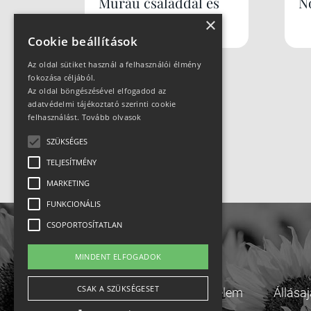
Murau családdal és
N
×
kutyával
Cookie beállítások
Az oldal sütiket használ a felhasználói élmény
fokozása céljából.
Az oldal böngészésével elfogadod az
adatvédelmi tájékoztató szerinti cookie
felhasználást.
Tovább olvasok
SZÜKSÉGES
TELJESÍTMÉNY
MARKETING
FUNKCIONÁLIS
CSOPORTOSÍTATLAN
MINDENT ELFOGADOK
CSAK A SZÜKSÉGESET
Adatvédelem
Állása