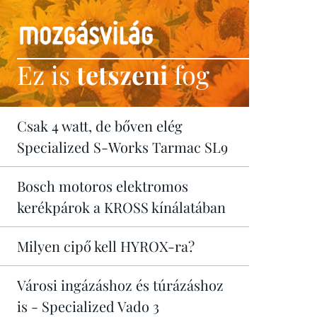
Ez is
tetszeni
fog
Csak 4 watt, de bőven elég
Specialized S-Works Tarmac SL9
Bosch motoros elektromos
kerékpárok a KROSS kínálatában
Milyen cipő kell HYROX-ra?
Városi ingázáshoz és túrázáshoz
is - Specialized Vado 3