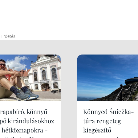
Hirdetés
trapabíró, könnyű
Könnyed Śnieżka-
ipő kirándulásokhoz
túra rengeteg
s hétköznapokra -
kiegészítő