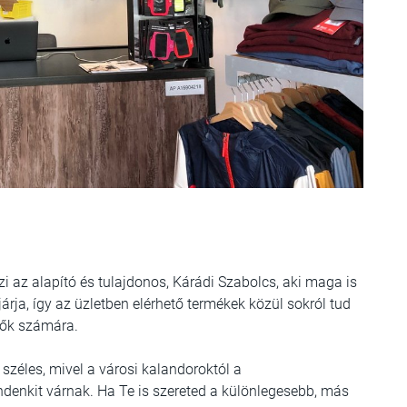
i az alapító és tulajdonos, Kárádi Szabolcs, aki maga is
járja, így az üzletben elérhető termékek közül sokról tud
dők számára.
széles, mivel a városi kalandoroktól a
denkit várnak. Ha Te is szereted a különlegesebb, más