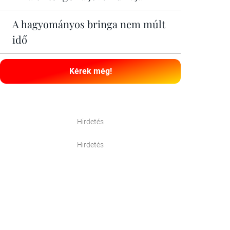
A hagyományos bringa nem múlt
idő
Kérek még!
Hirdetés
Hirdetés