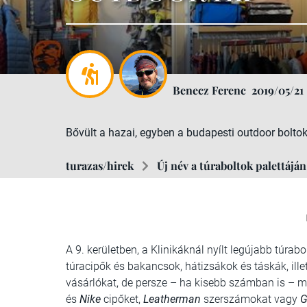
Benecz Ferenc
2019/05/21
Bővült a hazai, egyben a budapesti outdoor bolto
turazas/hirek
Új név a túraboltok palettá
A 9. kerületben, a Klinikáknál nyílt legújabb túrab
túracipők és bakancsok, hátizsákok és táskák, ill
vásárlókat, de persze – ha kisebb számban is – m
és
Nike
cipőket,
Leatherman
szerszámokat vagy
G