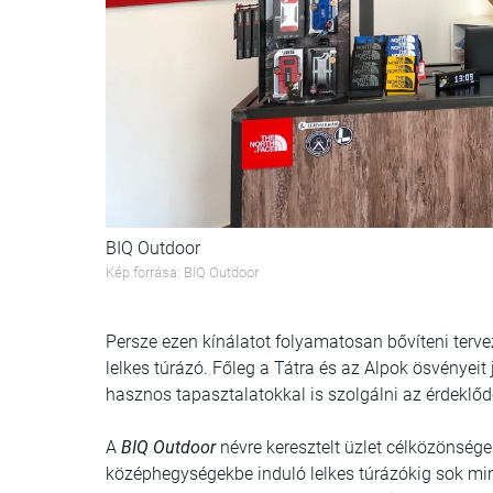
BIQ Outdoor
Kép forrása: BIQ Outdoor
Persze ezen kínálatot folyamatosan bővíteni tervez
lelkes túrázó. Főleg a Tátra és az Alpok ösvényeit 
hasznos tapasztalatokkal is szolgálni az érdeklő
A
BIQ Outdoor
névre keresztelt üzlet célközönsége 
középhegységekbe induló lelkes túrázókig sok min