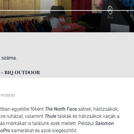
k száma.
ján - BIQ OUTDOOR
Hirdetés
oltban egyelőre főként
The North Face
sátrak, hálózsákok,
etve ruházat, valamint
Thule
táskák és hátizsákok várják a
ás márkákat is találunk ezek mellett. Például
Salomon
oPro
kamerákat és azok kiegészítőit.