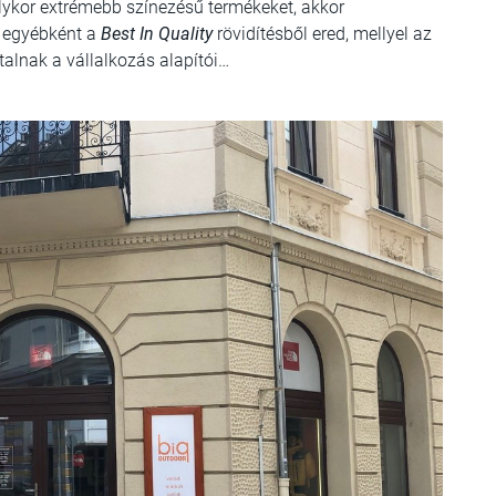
, olykor extrémebb színezésű termékeket, akkor
 egyébként a
Best In Quality
rövidítésből ered, mellyel az
utalnak a vállalkozás alapítói…