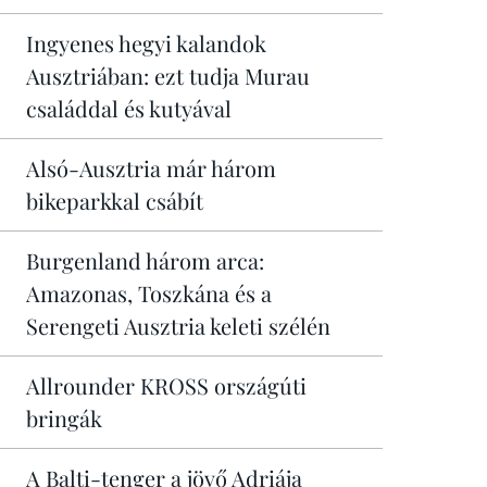
Ingyenes hegyi kalandok
Ausztriában: ezt tudja Murau
családdal és kutyával
Alsó-Ausztria már három
bikeparkkal csábít
Burgenland három arca:
Amazonas, Toszkána és a
Serengeti Ausztria keleti szélén
Allrounder KROSS országúti
bringák
A Balti-tenger a jövő Adriája