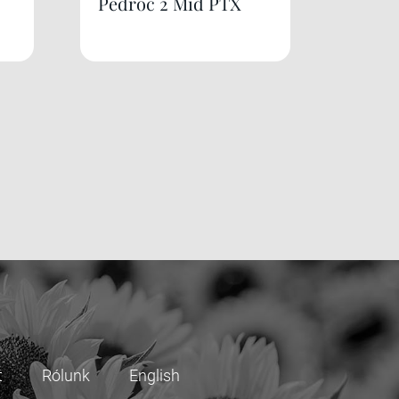
Pedroc 2 Mid PTX
t
Rólunk
English