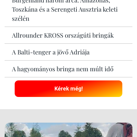
Toszkána és a Serengeti Ausztria keleti
szélén
Allrounder KROSS országúti bringák
A Balti-tenger a jövő Adriája
A hagyományos bringa nem múlt idő
Kérek még!