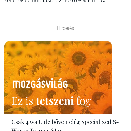
kerülnek bemutatásra az előző évek terméseiből."
Hirdetés
Ez is
tetszeni
fog
Csak 4 watt, de bőven elég Specialized S-
Works Tarmac SL9