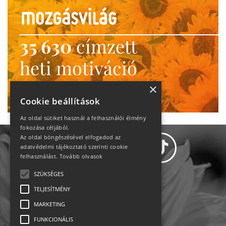
35 630
címzett
heti motiváció
Ne maradj le!
×
Cookie beállítások
Az oldal sütiket használ a felhasználói élmény
fokozása céljából.
Az oldal böngészésével elfogadod az
adatvédelmi tájékoztató szerinti cookie
felhasználást.
Tovább olvasok
SZÜKSÉGES
Adatvédelem
TELJESÍTMÉNY
MARKETING
Állásajánlatok
FUNKCIONÁLIS