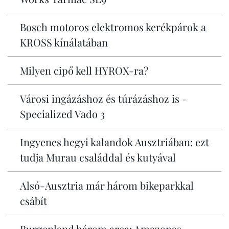
Bosch motoros elektromos kerékpárok a
KROSS kínálatában
Milyen cipő kell HYROX-ra?
Városi ingázáshoz és túrázáshoz is -
Specialized Vado 3
Ingyenes hegyi kalandok Ausztriában: ezt
tudja Murau családdal és kutyával
Alsó-Ausztria már három bikeparkkal
csábít
Burgenland három arca: Amazonas,