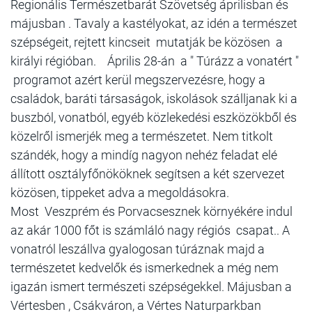
Regionális Természetbarát Szövetség áprilisban és
májusban . Tavaly a kastélyokat, az idén a természet
szépségeit, rejtett kincseit mutatják be közösen a
királyi régióban. Április 28-án a " Túrázz a vonatért "
programot azért kerül megszervezésre, hogy a
családok, baráti társaságok, iskolások szálljanak ki a
buszból, vonatból, egyéb közlekedési eszközökből és
közelről ismerjék meg a természetet. Nem titkolt
szándék, hogy a mindíg nagyon nehéz feladat elé
állított osztályfőnököknek segítsen a két szervezet
közösen, tippeket adva a megoldásokra.
Most Veszprém és Porvacsesznek környékére indul
az akár 1000 főt is számláló nagy régiós csapat.. A
vonatról leszállva gyalogosan túráznak majd a
természetet kedvelők és ismerkednek a még nem
igazán ismert természeti szépségekkel. Májusban a
Vértesben , Csákváron, a Vértes Naturparkban