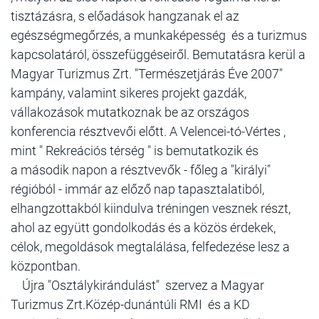
tisztázásra, s előadások hangzanak el az
egészségmegőrzés, a munkaképesség és a turizmus
kapcsolatáról, összefüggéseiről. Bemutatásra kerül a
Magyar Turizmus Zrt. "Természetjárás Éve 2007"
kampány, valamint sikeres projekt gazdák,
vállakozások mutatkoznak be az országos
konferencia résztvevői előtt. A Velencei-tó-Vértes ,
mint " Rekreációs térség " is bemutatkozik és
a második napon a résztvevők - főleg a "királyi"
régióból - immár az előző nap tapasztalatiból,
elhangzottakból kiindulva tréningen vesznek részt,
ahol az együtt gondolkodás és a közös érdekek,
célok, megoldások megtalálása, felfedezése lesz a
központban.
Újra "Osztálykirándulást" szervez a Magyar
Turizmus Zrt.Közép-dunántúli RMI és a KD