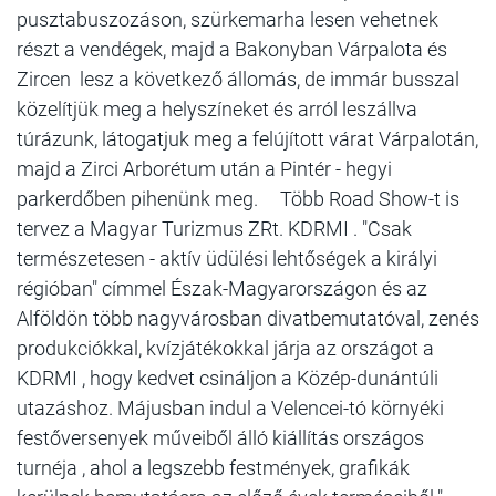
pusztabuszozáson, szürkemarha lesen vehetnek
részt a vendégek, majd a Bakonyban Várpalota és
Zircen lesz a következő állomás, de immár busszal
közelítjük meg a helyszíneket és arról leszállva
túrázunk, látogatjuk meg a felújított várat Várpalotán,
majd a Zirci Arborétum után a Pintér - hegyi
parkerdőben pihenünk meg. Több Road Show-t is
tervez a Magyar Turizmus ZRt. KDRMI . "Csak
természetesen - aktív üdülési lehtőségek a királyi
régióban" címmel Észak-Magyarországon és az
Alföldön több nagyvárosban divatbemutatóval, zenés
produkciókkal, kvízjátékokkal járja az országot a
KDRMI , hogy kedvet csináljon a Közép-dunántúli
utazáshoz. Májusban indul a Velencei-tó környéki
festőversenyek műveiből álló kiállítás országos
turnéja , ahol a legszebb festmények, grafikák