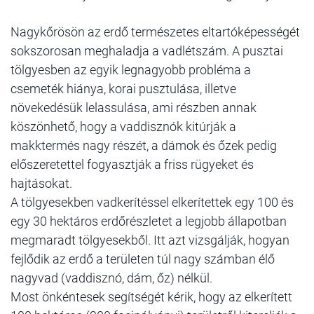
Nagykőrösön az erdő természetes eltartóképességét
sokszorosan meghaladja a vadlétszám. A pusztai
tölgyesben az egyik legnagyobb probléma a
csemeték hiánya, korai pusztulása, illetve
növekedésük lelassulása, ami részben annak
köszönhető, hogy a vaddisznók kitúrják a
makktermés nagy részét, a dámok és őzek pedig
előszeretettel fogyasztják a friss rügyeket és
hajtásokat.
A tölgyesekben vadkerítéssel elkerítettek egy 100 és
egy 30 hektáros erdőrészletet a legjobb állapotban
megmaradt tölgyesekből. Itt azt vizsgálják, hogyan
fejlődik az erdő a területen túl nagy számban élő
nagyvad (vaddisznó, dám, őz) nélkül.
Most önkéntesek segítségét kérik, hogy az elkerített