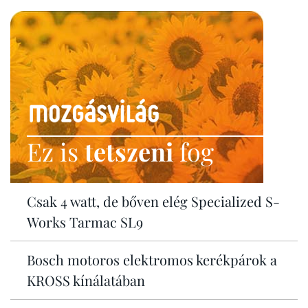
Ez is
tetszeni
fog
Csak 4 watt, de bőven elég Specialized S-
Works Tarmac SL9
Bosch motoros elektromos kerékpárok a
KROSS kínálatában