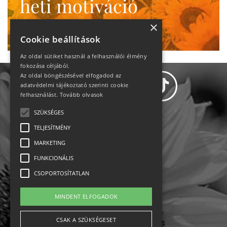
heti motiváció
Ne maradj le!
×
Cookie beállítások
Az oldal sütiket használ a felhasználói élmény
fokozása céljából.
Az oldal böngészésével elfogadod az
adatvédelmi tájékoztató szerinti cookie
felhasználást.
Tovább olvasok
SZÜKSÉGES
Adatvédelem
TELJESÍTMÉNY
MARKETING
Állásajánlatok
FUNKCIONÁLIS
Impresszum-kapcsolat
CSOPORTOSÍTATLAN
Jogi nyilatkozat
MINDENT ELFOGADOK
Rólunk
CSAK A SZÜKSÉGESET