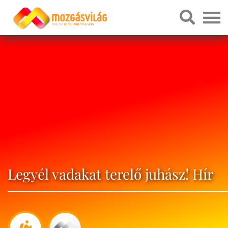
Legyél vadakat terelő juhász! Hír