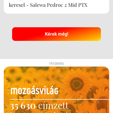
keresel - Salewa Pedroc 2 Mid PTX
Kérek még!
Hirdetés
35 630
címzett