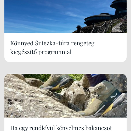
Könnyed Śnieżka-túra rengeteg
kiegészítő programmal
Ha egy rendkívül kényelmes bakancsot