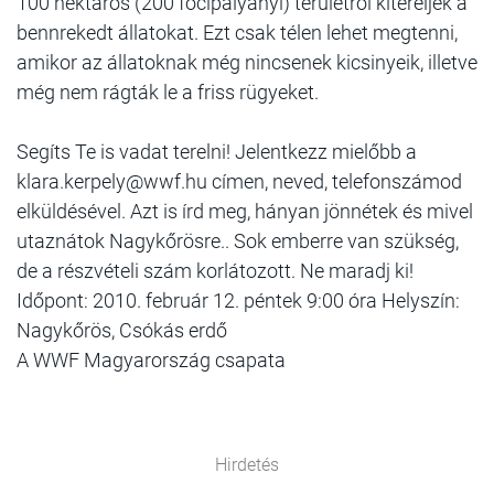
100 hektáros (200 focipályányi) területről kitereljék a
bennrekedt állatokat. Ezt csak télen lehet megtenni,
amikor az állatoknak még nincsenek kicsinyeik, illetve
még nem rágták le a friss rügyeket.
Segíts Te is vadat terelni! Jelentkezz mielőbb a
klara.kerpely@wwf.hu címen, neved, telefonszámod
elküldésével. Azt is írd meg, hányan jönnétek és mivel
utaznátok Nagykőrösre.. Sok emberre van szükség,
de a részvételi szám korlátozott. Ne maradj ki!
Időpont: 2010. február 12. péntek 9:00 óra Helyszín:
Nagykőrös, Csókás erdő
A WWF Magyarország csapata
Hirdetés