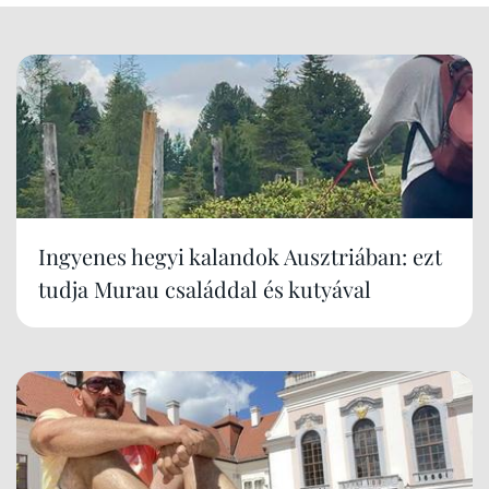
Ingyenes hegyi kalandok Ausztriában: ezt
tudja Murau családdal és kutyával