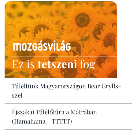
Ez is
tetszeni
fog
Túléltünk Magyarországon Bear Grylls-
szel
Éjszakai Túlélőtúra a Mátrában
(Hamahama - TTTTT)