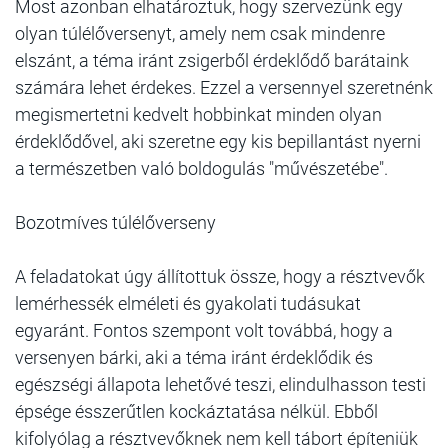
Most azonban elhatároztuk, hogy szervezünk egy
olyan túlélőversenyt, amely nem csak mindenre
elszánt, a téma iránt zsigerből érdeklődő barátaink
számára lehet érdekes. Ezzel a versennyel szeretnénk
megismertetni kedvelt hobbinkat minden olyan
érdeklődővel, aki szeretne egy kis bepillantást nyerni
a természetben való boldogulás "művészetébe".
Bozotmíves túlélőverseny
A feladatokat úgy állítottuk össze, hogy a résztvevők
lemérhessék elméleti és gyakolati tudásukat
egyaránt. Fontos szempont volt továbbá, hogy a
versenyen bárki, aki a téma iránt érdeklődik és
egészségi állapota lehetővé teszi, elindulhasson testi
épsége ésszerűtlen kockáztatása nélkül. Ebből
kifolyólag a résztvevőknek nem kell tábort építeniük