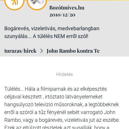
Bozótmíves.hu
2010/12/20
Bogárevés, vizeletivás, medvebarlangban
szunyálás... A túlélés NEM erről szól!
turazas/hirek
John Rambo kontra Te
Hirdetés
Túlélés... Hála a filmiparnak és az elképesztés
céljával készített , irtóztató látványelemeket
hangsúlyozó televízió műsoroknak, a legtöbbeknek
erről a szóról a tűz fényénél sebét varrogató John
Rambo, vagy a bogárevés, vizeletivás jut az eszébe.
Ezek az eltúlzott részletek azt sugallják, hogy a