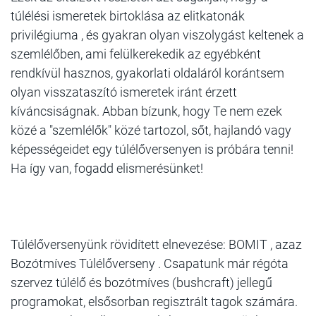
túlélési ismeretek birtoklása az elitkatonák
privilégiuma , és gyakran olyan viszolygást keltenek a
szemlélőben, ami felülkerekedik az egyébként
rendkívül hasznos, gyakorlati oldaláról korántsem
olyan visszataszító ismeretek iránt érzett
kíváncsiságnak. Abban bízunk, hogy Te nem ezek
közé a "szemlélők" közé tartozol, sőt, hajlandó vagy
képességeidet egy túlélőversenyen is próbára tenni!
Ha így van, fogadd elismerésünket!
Túlélőversenyünk rövidített elnevezése: BOMIT , azaz
Bozótmíves Túlélőverseny . Csapatunk már régóta
szervez túlélő és bozótmíves (bushcraft) jellegű
programokat, elsősorban regisztrált tagok számára.