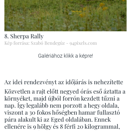
8. Sherpa Rally
Kép forrása: Szabó Bendegúz - 94pixels.com
Galériához klikk a képre!
Az idei rendezvényt az időjárás is nehezítette
Közvetlen a rajt előtt negyed órás eső áztatta a
környéket, majd újból forrón kezdett tűzni a
nap. Így legalább nem porzott a hegy oldala,
viszont a 30 fokos hőségben hamar fullasztó
pára alakult ki az Eged oldalában. Ennek
ellenére is 9 hölgy és 8 férfi 20 kilogrammal,