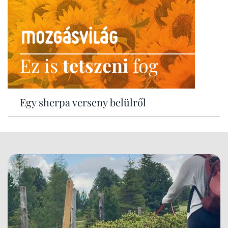
Ez is
tetszeni
fog
Egy sherpa verseny belülről