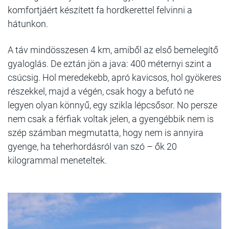
komfortjáért készített fa hordkerettel felvinni a
hátunkon.
A táv mindösszesen 4 km, amiből az első bemelegítő
gyaloglás. De eztán jön a java: 400 méternyi szint a
csúcsig. Hol meredekebb, apró kavicsos, hol gyökeres
részekkel, majd a végén, csak hogy a befutó ne
legyen olyan könnyű, egy szikla lépcsősor. No persze
nem csak a férfiak voltak jelen, a gyengébbik nem is
szép számban megmutatta, hogy nem is annyira
gyenge, ha teherhordásról van szó – ők 20
kilogrammal meneteltek.