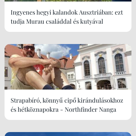
Ingyenes hegyi kalandok Ausztriában: ezt
tudja Murau családdal és kutyával
Strapabíró, könnyű cipő kirándulásokhoz
és hétköznapokra - Northfinder Nanga