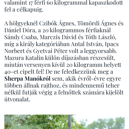
valamint 17 férfi 60 kilogrammal kapaszkodott
fel a célkapuig.
A hölgyeknél Czibók Ágnes, Tömördi Ágnes és
Dániel Dóra, a 20 kilogrammos férfiaknál
Sándy Csaba, Marczis Dávid és Tóth László,
míg a király kategóriában Antal István, Ipacs
Norbert és Gyetvai Péter volt a leggyorsabb.
Mazura Katalin külön díjazásban részesült,
miután versenyen kívül 20 kilogramm helyett
40-et cipelt fel! De ne feledkezzünk meg a
Sherpa Manókról
sem, akik évről-évre egyre
többen állnak rajthoz, és mindennemű teher
nélkül futják végig a felnőttek számára kijelölt
útvonalat.