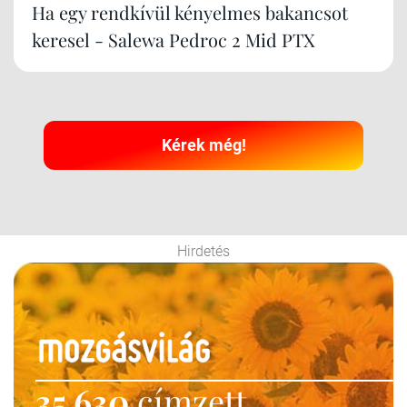
Ha egy rendkívül kényelmes bakancsot
keresel - Salewa Pedroc 2 Mid PTX
Kérek még!
Hirdetés
35 630
címzett