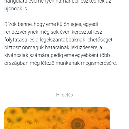
hangulatú eseményen hamar beilleszkednek az
újoncok is.
Bízok benne, hogy eme különleges, egyedi
rendezvénynek még sok éven keresztül lesz
folytatása, és a legelszántabbaknak lehetőséget
biztosít önmaguk határainak leküzdésére, a
kíváncsiak számára pedig eme egyébként több
országban még létező munkának megismerésére.
Hirdetés