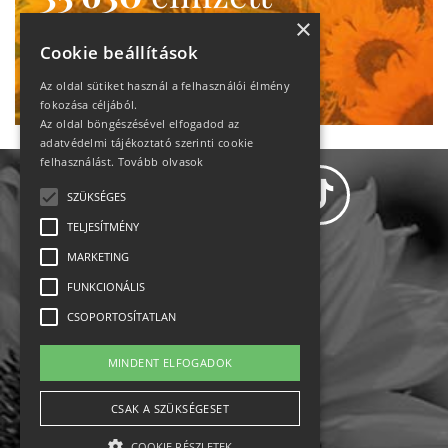
heti motiváció
×
Cookie beállítások
Ne maradj le!
Az oldal sütiket használ a felhasználói élmény
fokozása céljából.
Az oldal böngészésével elfogadod az
adatvédelmi tájékoztató szerinti cookie
felhasználást.
Tovább olvasok
SZÜKSÉGES
TELJESÍTMÉNY
MARKETING
Adatvédelem
FUNKCIONÁLIS
CSOPORTOSÍTATLAN
Állásajánlatok
MINDENT ELFOGADOK
Impresszum-kapcsolat
CSAK A SZÜKSÉGESET
Jogi nyilatkozat
COOKIE RÉSZLETEK