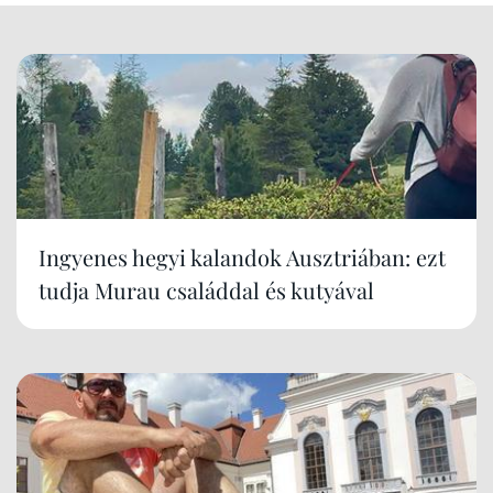
Ingyenes hegyi kalandok Ausztriában: ezt
tudja Murau családdal és kutyával