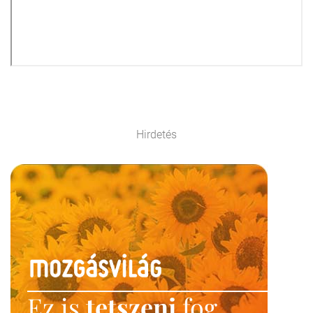
Hirdetés
Ez is
tetszeni
fog