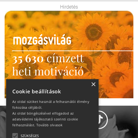
Hirdetés
35 630
címzett
heti motiváció
Ne maradj le!
×
Cookie beállítások
Az oldal sütiket használ a felhasználói élmény
fokozása céljából.
Az oldal böngészésével elfogadod az
adatvédelmi tájékoztató szerinti cookie
felhasználást.
Tovább olvasok
SZÜKSÉGES