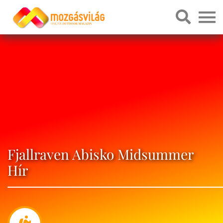
Fjallraven Abisko Midsummer
Hír