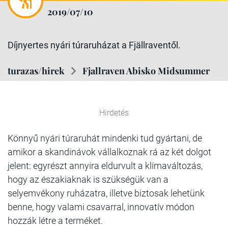
2019/07/10
Díjnyertes nyári túraruházat a Fjällraventől.
turazas/hirek
Fjallraven Abisko Midsummer
Hirdetés
Könnyű nyári túraruhát mindenki tud gyártani, de
amikor a skandinávok vállalkoznak rá az két dolgot
jelent: egyrészt annyira eldurvult a klímaváltozás,
hogy az északiaknak is szükségük van a
selyemvékony ruházatra, illetve biztosak lehetünk
benne, hogy valami csavarral, innovatív módon
hozzák létre a terméket.