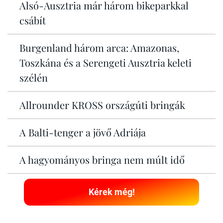
Alsó-Ausztria már három bikeparkkal
csábít
Burgenland három arca: Amazonas,
Toszkána és a Serengeti Ausztria keleti
szélén
Allrounder KROSS országúti bringák
A Balti-tenger a jövő Adriája
A hagyományos bringa nem múlt idő
Kérek még!