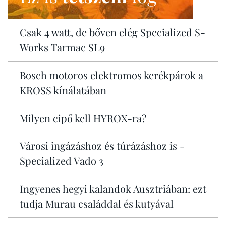
Csak 4 watt, de bőven elég Specialized S-
Works Tarmac SL9
Bosch motoros elektromos kerékpárok a
KROSS kínálatában
Milyen cipő kell HYROX-ra?
Városi ingázáshoz és túrázáshoz is -
Specialized Vado 3
Ingyenes hegyi kalandok Ausztriában: ezt
tudja Murau családdal és kutyával