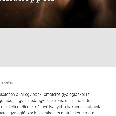
Hirdetés
setében akár egy pár kilométeres gyalogláskor is
gó lábujj. Egy kis odafigyeléssel viszont mindkettő
sunk kellemetlen élménnyé.
Nagyobb bakancsos útjaink
eres gyalogláskor is jelentkezhet a túrák két réme: a