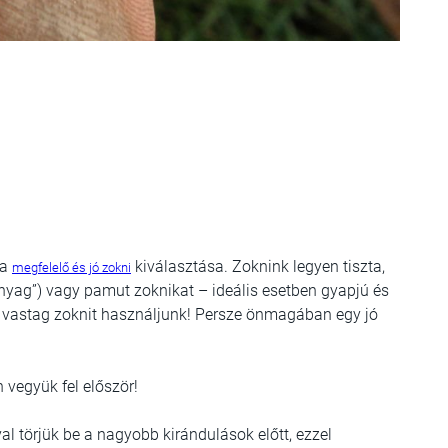
 a
kiválasztása. Zoknink legyen tiszta,
megfelelő és jó zokni
nyag”) vagy pamut zoknikat – ideális esetben gyapjú és
úl vastag zoknit használjunk! Persze önmagában egy jó
 vegyük fel először!
al törjük be a nagyobb kirándulások előtt, ezzel