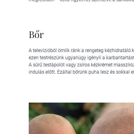
Bőr
A televízióból ömlik ránk a rengeteg kézhidratáló 
ezen testrészünk ugyanúgy igényli a karbantartást
A sűrű testápolót vagy zsíros kézkrémet masszíro
indulás előtt. Ezáltal bőrünk puha lesz és sokkal