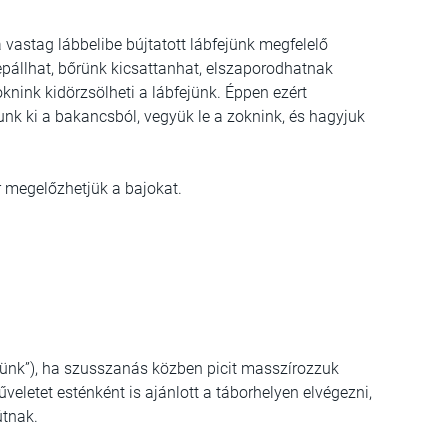
a vastag lábbelibe bújtatott lábfejünk megfelelő
epállhat, bőrünk kicsattanhat, elszaporodhatnak
nink kidörzsölheti a lábfejünk. Éppen ezért
unk ki a bakancsból, vegyük le a zoknink, és hagyjuk
r megelőzhetjük a bajokat.
ünk”), ha szusszanás közben picit masszírozzuk
veletet esténként is ajánlott a táborhelyen elvégezni,
útnak.