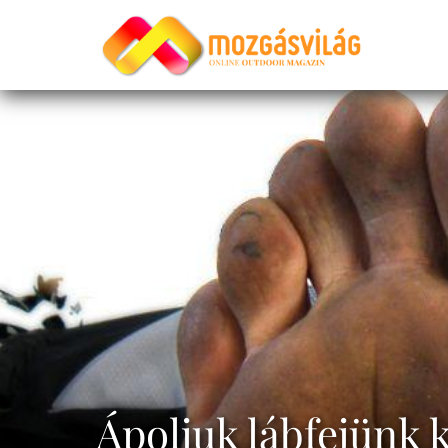
Ápoljuk lábfejünk 