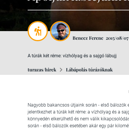
Benecz Ferenc
2015/08/07
A túrák két réme: vízhólyag és a sajgó lábujj
turazas/hirek
Lábápolás túrázóknak
Nagyobb bakancsos útjaink során - első bálozók e
jelentkezhet a túrák két réme: a vízhólyag és a saj
könnyedén elkerülhető és nem válik kikapcsolódá
során - első bálozók esetében akár egy pár kilomét