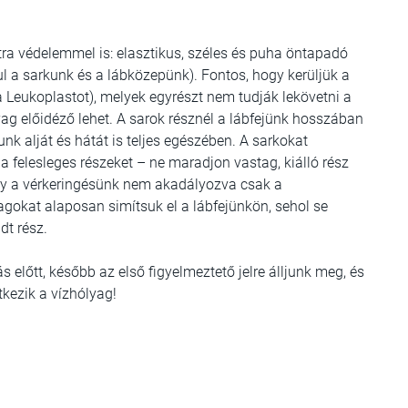
xtra védelemmel is: elasztikus, széles és puha öntapadó
ul a sarkunk és a lábközepünk). Fontos, hogy kerüljük a
 Leukoplastot), melyek egyrészt nem tudják lekövetni a
g előidéző lehet. A sarok résznél a lábfejünk hosszában
nk alját és hátát is teljes egészében. A sarkokat
a felesleges részeket – ne maradjon vastag, kiálló rész
ogy a vérkeringésünk nem akadályozva csak a
lagokat alaposan simítsuk el a lábfejünkön, sehol se
dt rész.
 előtt, később az első figyelmeztető jelre álljunk meg, és
kezik a vízhólyag!