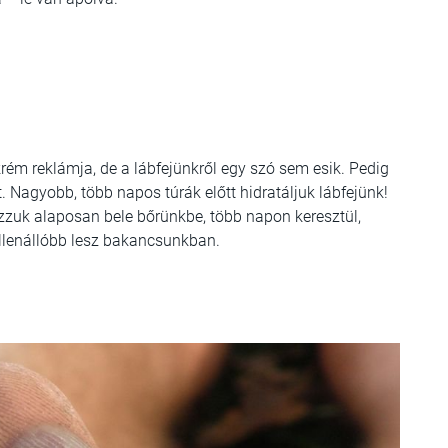
krém reklámja, de a lábfejünkről egy szó sem esik. Pedig
. Nagyobb, több napos túrák előtt hidratáljuk lábfejünk!
zzuk alaposan bele bőrünkbe, több napon keresztül,
 ellenállóbb lesz bakancsunkban.