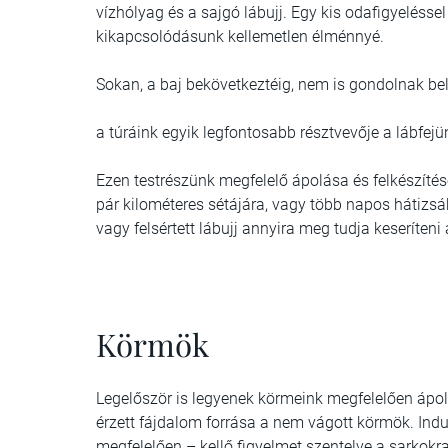
vízhólyag és a sajgó lábujj. Egy kis odafigyeléss
kikapcsolódásunk kellemetlen élménnyé.
Sokan, a baj bekövetkeztéig, nem is gondolnak be
a túráink egyik legfontosabb résztvevője a lábfejü
Ezen testrészünk megfelelő ápolása és felkészítése
pár kilométeres sétájára, vagy több napos hátizsá
vagy felsértett lábujj annyira meg tudja keseríteni
Körmök
Legelőször is legyenek körmeink megfelelően ápol
érzett fájdalom forrása a nem vágott körmök. Ind
megfelelően – kellő figyelmet szentelve a sarkokra