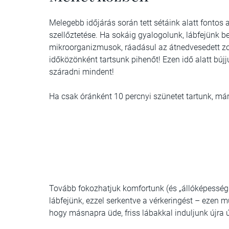
Melegebb időjárás során tett sétáink alatt fontos 
szellőztetése. Ha sokáig gyalogolunk, lábfejünk b
mikroorganizmusok, ráadásul az átnedvesedett zok
időközönként tartsunk pihenőt! Ezen idő alatt bújj
száradni mindent!
Ha csak óránként 10 percnyi szünetet tartunk, má
Tovább fokozhatjuk komfortunk (és „állóképesség
lábfejünk, ezzel serkentve a vérkeringést – ezen mű
hogy másnapra üde, friss lábakkal induljunk újra 