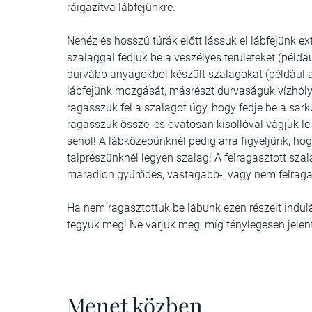
ráigazítva lábfejünkre.
Nehéz és hosszú túrák előtt lássuk el lábfejünk e
szalaggal fedjük be a veszélyes területeket (példá
durvább anyagokból készült szalagokat (például a
lábfejünk mozgását, másrészt durvaságuk vízhólya
ragasszuk fel a szalagot úgy, hogy fedje be a sarku
ragasszuk össze, és óvatosan kisollóval vágjuk le 
sehol! A lábközepünknél pedig arra figyeljünk, h
talprészünknél legyen szalag! A felragasztott sza
maradjon gyűrődés, vastagabb-, vagy nem felraga
Ha nem ragasztottuk be lábunk ezen részeit indulás
tegyük meg! Ne várjuk meg, míg ténylegesen jelent
Menet közben