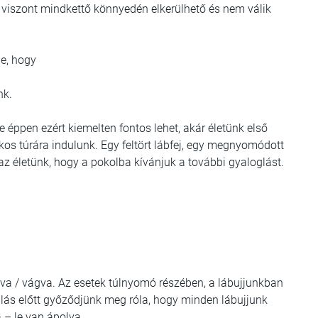
el viszont mindkettő könnyedén elkerülhető és nem válik
le, hogy
nk.
 éppen ezért kiemelten fontos lehet, akár életünk első
kos túrára indulunk. Egy feltört lábfej, egy megnyomódott
 az életünk, hogy a pokolba kívánjuk a további gyaloglást.
va / vágva. Az esetek túlnyomó részében, a lábujjunkban
ulás előtt győződjünk meg róla, hogy minden lábujjunk
 – le van ápolva.