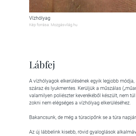
Vízhólyag
Kép forrása: Mozgásvilág.hu
Lábfej
A vízhólyagok elkerülésének egyik legjobb módja,
száraz és lyukmentes. Kerüljük a műszálas („műa
valamilyen poliészter keverékéből készült, nem t
zokni nem elégséges a vízhólyag elkerüléséhez.
Bakancsunk, de még a túracipőnk se a túra napján
Az új lábbelink kisebb, rövid gyaloglások alkalmáv